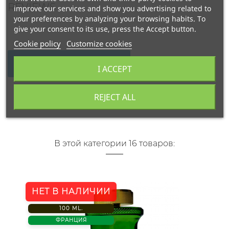
REVIEWS
improve our services and show you advertising related to
your preferences by analyzing your browsing habits. To
give your consent to its use, press the Accept button.
Cookie policy
Customize cookies
WRITE YOUR REVIEW
I ACCEPT
REJECT ALL
В этой категории 16 товаров:
НЕТ В НАЛИЧИИ
100 ML.
ФРАНЦИЯ