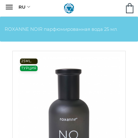

ROXANNE NOIR парфюмированная вода 25 мл.
25ML.
ТУРЦИЯ