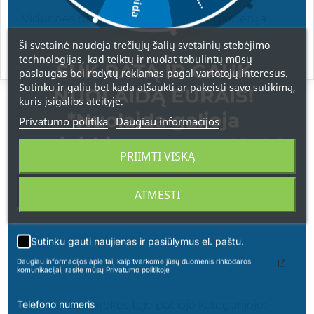
Vidurinės natos: prieskonių natos, gardenija
Pagrindinės natos: vanilė, muskusas, smilkalai
Ši svetainė naudoja trečiųjų šalių svetainių stebėjimo
technologijas, kad teiktų ir nuolat tobulintų mūsų
SUK RATĄ IR GAUK
paslaugas bei rodytų reklamas pagal vartotojų interesus.
Sutinku ir galiu bet kada atšaukti ar pakeisti savo sutikimą,
NUOLAIDĄ EURAIS!
kuris įsigalios ateityje.
*Nuolaida galioja
ATSILIEPIMAI
Privatumo politika
Daugiau informacijos
apsipirkimams nuo 49 € !
PRIIMTI VISKĄ
ATMESTI
PARAŠYKITE SAVO ATSILIEPIMĄ
Sutinku gauti naujienas ir pasiūlymus el. paštu.
Daugiau informacijos apie tai, kaip tvarkome jūsų duomenis rinkodaros
komunikacijai, rasite mūsų Privatumo politikoje
Telefono numeris
16 kitos prekės toje pačioje kategorijoje: