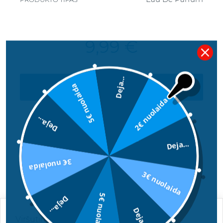
9,99 €
Deja...
5€ nuolaida
Į KREPŠELĮ
2€ nuolaida
Deja...
Deja...
3€ nuolaida
3€ nuolaida
APRAŠYMAS
5€ nuolaida
Deja...
Deja...
Viršutinės natos: mandarinas, citrusai