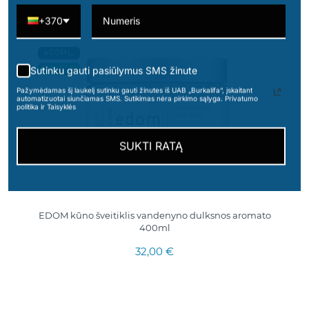
+370
400ML.
IZRAELIS
Sutinku gauti pasiūlymus SMS žinute
Pažymėdamas šį laukelį sutinku gauti žinutes iš UAB „Burkalifa“, įskaitant
automatizuotai siunčiamas SMS. Sutikimas nėra pirkimo sąlyga. Privatumo
politika ir Taisyklės
SUKTI RATĄ
EDOM kūno šveitiklis vandenyno dulksnos aromato
400ml
32,00 €