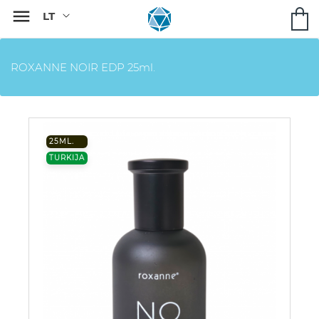

ROXANNE NOIR EDP 25ml.
25ML.
TURKIJA