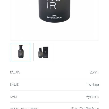
25ml.
TALPA
Turkija
ŠALIS
Vyrams
KAM
Eau De Parfum
PRODUKTO TIPAS