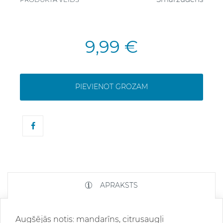
9,99 €
PIEVIENOT GROZAM
APRAKSTS
Augšējās notis: mandarīns, citrusaugļi