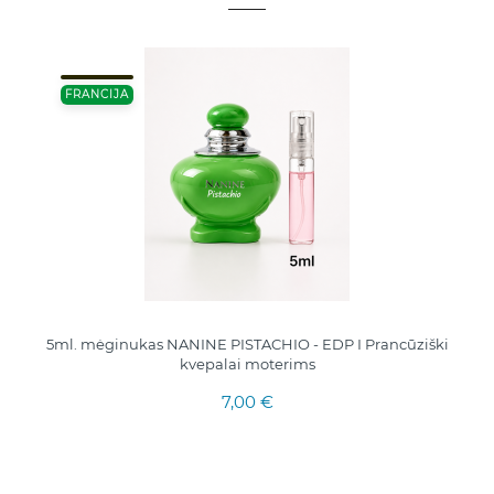
FRANCIJA
5ml. mėginukas NANINE PISTACHIO - EDP I Prancūziški
kvepalai moterims
7,00 €