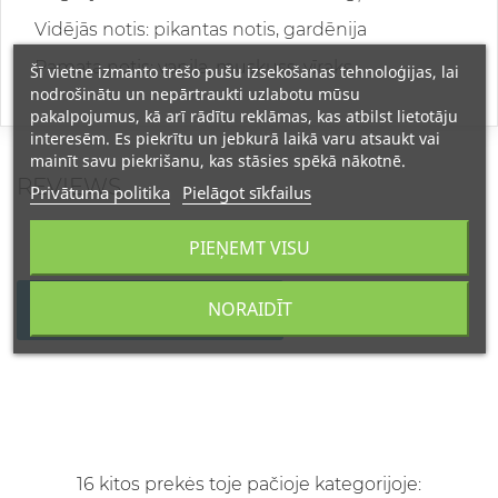
Vidējās notis: pikantas notis, gardēnija
Pamata notis: vaniļa, muskuss, vīraks
Šī vietne izmanto trešo pušu izsekošanas tehnoloģijas, lai
nodrošinātu un nepārtraukti uzlabotu mūsu
pakalpojumus, kā arī rādītu reklāmas, kas atbilst lietotāju
interesēm. Es piekrītu un jebkurā laikā varu atsaukt vai
mainīt savu piekrišanu, kas stāsies spēkā nākotnē.
REVIEWS
Privātuma politika
Pielāgot sīkfailus
PIEŅEMT VISU
NORAIDĪT
WRITE YOUR REVIEW
16 kitos prekės toje pačioje kategorijoje: