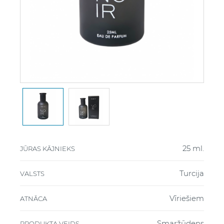
25 ml.
JŪRAS KĀJNIEKS
Turcija
VALSTS
Vīriešiem
ATNĀCA
Smaržūdens
PRODUKTA VEIDS