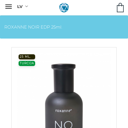

ROXANNE NOIR EDP 25ml.
25 ML.
TURCIJA