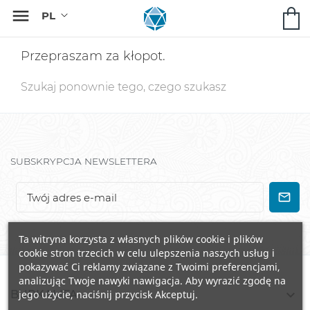

Przepraszam za kłopot.
Szukaj ponownie tego, czego szukasz
SUBSKRYPCJA NEWSLETTERA
Ta witryna korzysta z własnych plików cookie i plików
cookie stron trzecich w celu ulepszenia naszych usług i
pokazywać Ci reklamy związane z Twoimi preferencjami,
analizując Twoje nawyki nawigacja. Aby wyrazić zgodę na

BURKALIFA
jego użycie, naciśnij przycisk Akceptuj.