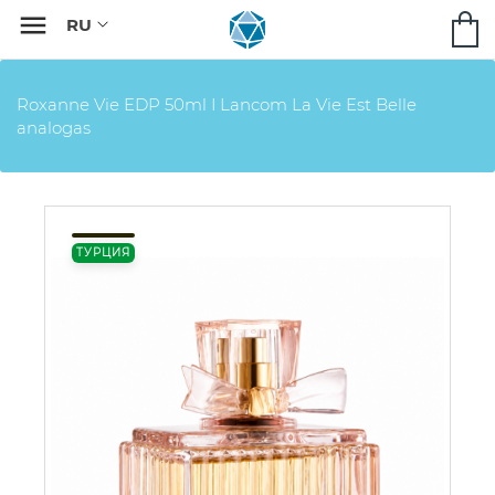

Roxanne Vie EDP 50ml I Lancom La Vie Est Belle
analogas
ТУРЦИЯ