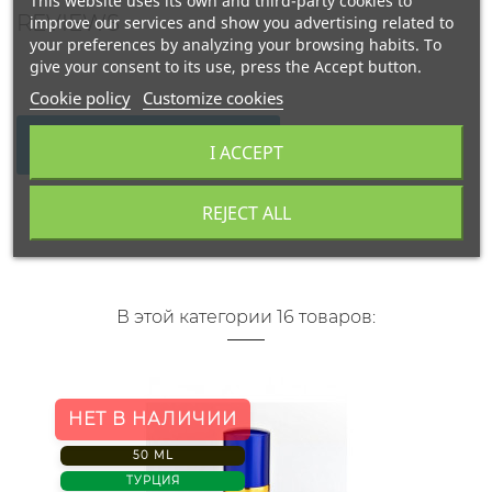
This website uses its own and third-party cookies to
REVIEWS
improve our services and show you advertising related to
your preferences by analyzing your browsing habits. To
give your consent to its use, press the Accept button.
Cookie policy
Customize cookies
WRITE YOUR REVIEW
I ACCEPT
REJECT ALL
В этой категории 16 товаров:
НЕТ В НАЛИЧИИ
50 ML
ТУРЦИЯ