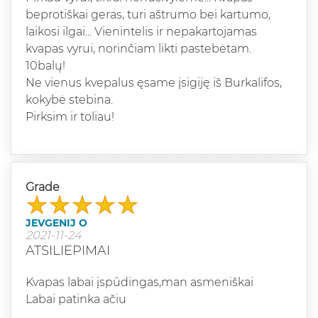
beprotiškai geras, turi aštrumo bei kartumo,
laikosi ilgai... Vienintelis ir nepakartojamas
kvapas vyrui, norinčiam likti pastebėtam.
10balų!
Ne vienus kvepalus ęsame įsigiję iš Burkalifos,
kokybė stebina.
Pirksim ir toliau!
Grade
JEVGENIJ O
2021-11-24
ATSILIEPIMAI
Kvapas labai įspūdingas,man asmeniškai
Labai patinka ačiu