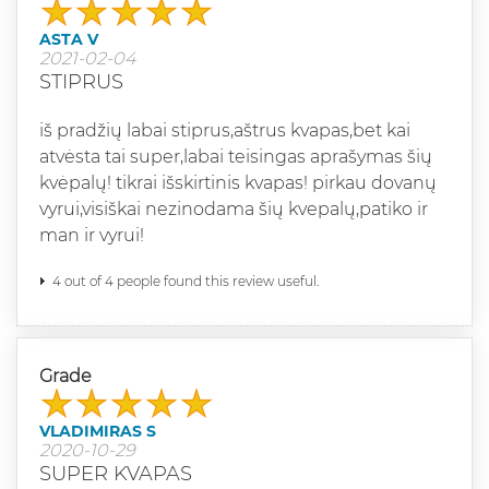
ASTA V
2021-02-04
STIPRUS
iš pradžių labai stiprus,aštrus kvapas,bet kai
atvėsta tai super,labai teisingas aprašymas šių
kvėpalų! tikrai išskirtinis kvapas! pirkau dovanų
vyrui,visiškai nezinodama šių kvepalų,patiko ir
man ir vyrui!
4 out of 4 people found this review useful.
Grade
VLADIMIRAS S
2020-10-29
SUPER KVAPAS