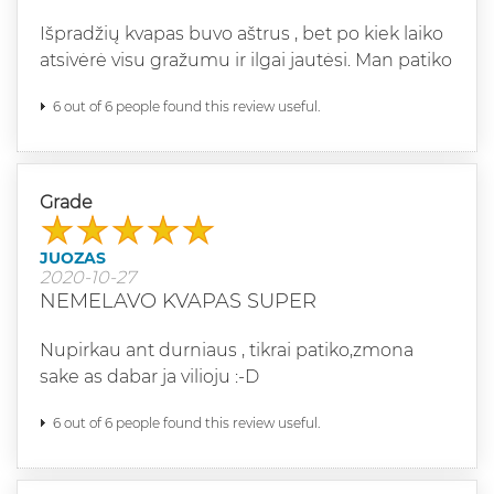
Išpradžių kvapas buvo aštrus , bet po kiek laiko
atsivėrė visu gražumu ir ilgai jautėsi. Man patiko
6 out of 6 people found this review useful.
Grade
JUOZAS
2020-10-27
NEMELAVO KVAPAS SUPER
Nupirkau ant durniaus , tikrai patiko,zmona
sake as dabar ja vilioju :-D
6 out of 6 people found this review useful.