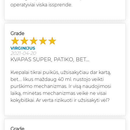
operatyviai viska issprende.
Grade
VIRGINIJUS
2021-04-20
KVAPAS SUPER, PATIKO, BET...
Kvepalai tikrai puikūs, užsisakyčiau dar kartą,
bet.... likus maždaug 40 ml. nustojo veikti
purškimo mechanizmas. Ir visą naudojimosi
laiką, minėtas mechanizmas veikė ne visai
kokybiškai. Ar verta rizikuoti ir užsisakyti vėl?
Grade