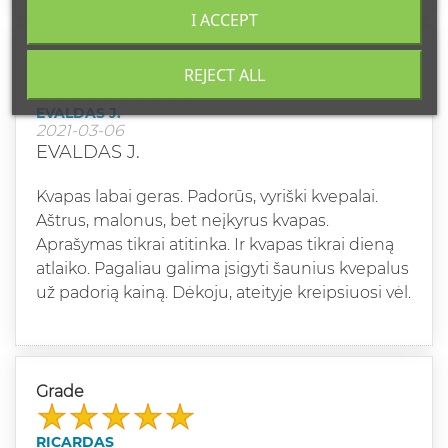
I ACCEPT
Grade
REJECT ALL
EVALDAS J.
2021-03-06
EVALDAS J.
Kvapas labai geras. Padorūs, vyriški kvepalai.
Aštrus, malonus, bet neįkyrus kvapas.
Aprašymas tikrai atitinka. Ir kvapas tikrai dieną
atlaiko. Pagaliau galima įsigyti šaunius kvepalus
už padorią kainą. Dėkoju, ateityje kreipsiuosi vėl.
Grade
RICARDAS