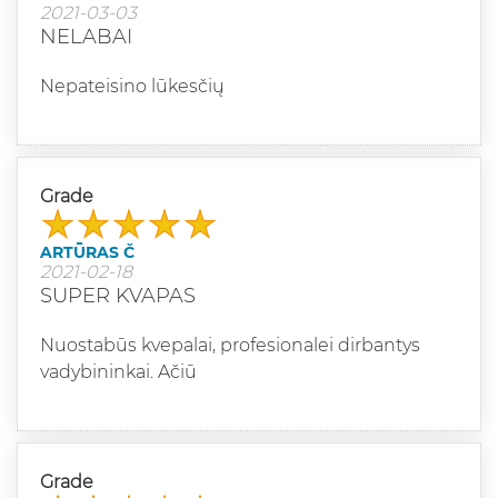
2021-03-03
NELABAI
Nepateisino lūkesčių
Grade
ARTŪRAS Č
2021-02-18
SUPER KVAPAS
Nuostabūs kvepalai, profesionalei dirbantys
vadybininkai. Ačiū
Grade