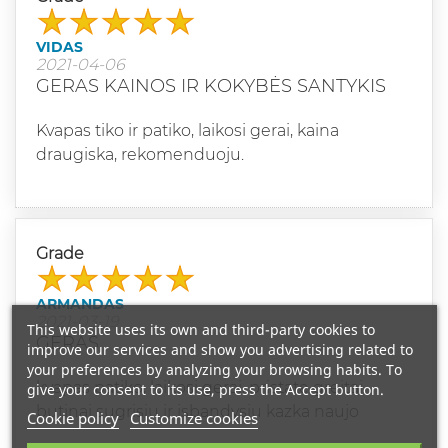
VIDAS
2021-04-06
GERAS KAINOS IR KOKYBĖS SANTYKIS
Kvapas tiko ir patiko, laikosi gerai, kaina
draugiska, rekomenduoju.
Grade
ARMANDAS
2021-03-19
This website uses its own and third-party cookies to
GERAS
improve our services and show you advertising related to
your preferences by analyzing your browsing habits. To
kvapas patiko, laikosi gerai, pristate greitai.
give your consent to its use, press the Accept button.
butinai sugrisiu ir isbandysiu kazka naujo
Cookie policy
Customize cookies