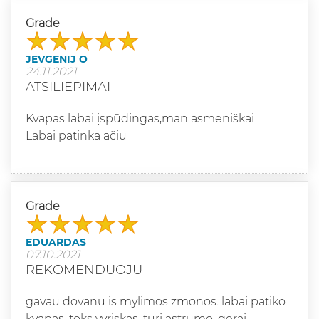
Grade
JEVGENIJ O
24.11.2021
ATSILIEPIMAI
Kvapas labai įspūdingas,man asmeniškai
Labai patinka ačiu
Grade
EDUARDAS
07.10.2021
REKOMENDUOJU
gavau dovanu is mylimos zmonos. labai patiko
kvapas. toks vyriskas, turi astrumo, gerai