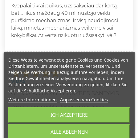
Kvepalai tikrai puikūs, užsisakyčiau dar kartą,
bet.... likus maždaug 40 ml. nustojo veikti
purškimo mechanizmas. Ir visą naudojimosi
laiką, minėtas mechanizmas veikė ne visai
kokybiškai. Ar verta rizikuoti ir užsisakyti vėl?
Diese Website verwendet eigene Cookies und Cookies von
Grade
Drittanbietern, um unsereDienste zu verbessern. Und
zeigen Sie Werbung in Bezug auf Ihre Vorlieben, indem
Sie Ihre Gewohnheiten analysieren navigation. Um Ihre
VIDAS
Zustimmung zu seiner Verwendung zu geben, klicken Sie
06.04.2021
auf die Schaltfläche Akzeptieren.
GERAS KAINOS IR KOKYBĖS SANTYKIS
Weitere Informationen
Anpassen von Cookies
Kvapas tiko ir patiko, laikosi gerai, kaina
ICH AKZEPTIERE
draugiska, rekomenduoju.
ALLE ABLEHNEN