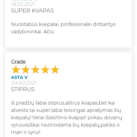
18.02.2021
SUPER KVAPAS
Nuostabūs kvepalai, profesionalei dirbantys
vadybininkai. Ačiū
Grade
ASTA V
04.02.2021
STIPRUS
iš pradžių labai stiprus,aštrus kvapas,bet kai
atvėsta tai super,labai teisingas aprašymas šių
kvėpalų! tikrai išskirtinis kvapas! pirkau dovanų
vyrui,visiškai nezinodama šių kvepalų,patiko ir
man ir vyrui!