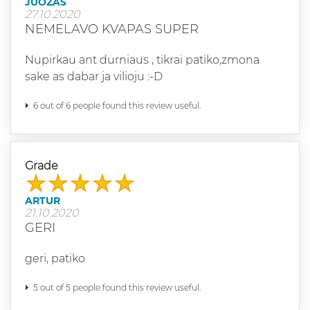
JUOZAS
27.10.2020
NEMELAVO KVAPAS SUPER
Nupirkau ant durniaus , tikrai patiko,zmona
sake as dabar ja vilioju :-D
6 out of 6 people found this review useful.
Grade
ARTUR
21.10.2020
GERI
geri, patiko
5 out of 5 people found this review useful.