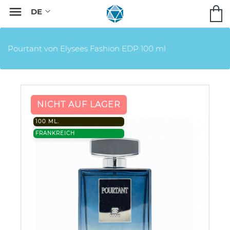

Pourtant von Elysees Fashion EDP 100 ml
NICHT AUF LAGER
100 ML.
FRANKREICH