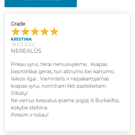
Grade
KRISTINA
19.03.2022
NEREALŪS
Pirkau vyrui, tikrai nenusivylėme... Kvapas
beprotiškai geras, turi aštrumo bei kartumo,
laikosi ilgai... Vienintelis ir nepakartojamas
kvapas vyrui, norinčiam likti pastebėtam.
10balų!
Ne vienus kvepalus ęsame įsigiję iš Burkalifos,
kokybė stebina.
Pirksim ir toliau!