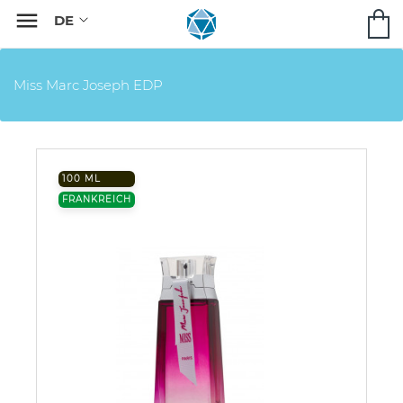

Miss Marc Joseph EDP
100 ML
FRANKREICH