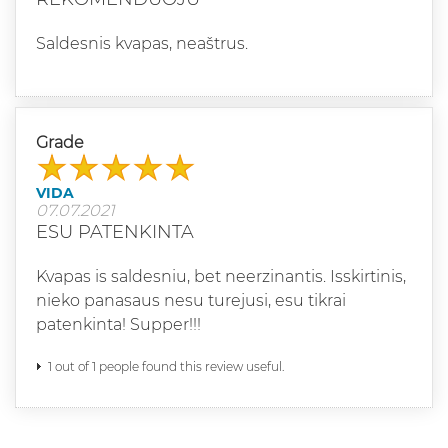
Saldesnis kvapas, neaštrus.
Grade
VIDA
07.07.2021
ESU PATENKINTA
Kvapas is saldesniu, bet neerzinantis. Isskirtinis,
nieko panasaus nesu turejusi, esu tikrai
patenkinta! Supper!!!
1 out of 1 people found this review useful.