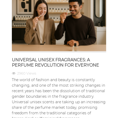
UNIVERSAL UNISEX FRAGRANCES: A
PERFUME REVOLUTION FOR EVERYONE
2960 Views
The world of fashion and beauty is constantly
changing, and one of the most striking changes in
recent years has been the dissolution of traditional
gender boundaries in the fragrance industry.
Universal unisex scents are taking up an increasing
share of the perfume market today, promising
freedom from the traditional categories of