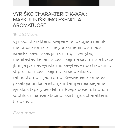
VYRIŠKO CHARAKTERIO KVAPAI:
MASKULINIŠKUMO ESENCIJA
AROMATUOSE
2183 Views
Vyriško charakterio kvapai – tai daugiau nei tik
malonūs aromatai. Jie yra asmeninio stiliaus
išraiška, savotiškas įsitikinimų ir vertybių
manifestas, keliantis pasitikėjimą savimi. Šie kvapai
įkūnija įvairias vyriškumo savybes – nuo tradicinio
stiprumo ir pasitikėjimo iki šiuolaikiško
rafinuotumo ir jautrumo. Kiekvienas aromatas
pasakoja unikalią istoriją ir tampa neatsiejama
vyriškos tapatybės dalimi. Kvepaluose užkoduoti
subtilūs niuansai atspindi skirtingus charakterio
bruožus, o...
Read more