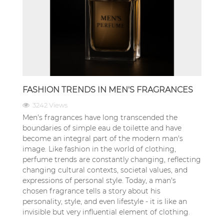
FASHION TRENDS IN MEN'S FRAGRANCES
3242 Views
Men's fragrances have long transcended the
boundaries of simple eau de toilette and have
become an integral part of the modern man's
image. Like fashion in the world of clothing,
perfume trends are constantly changing, reflecting
changing cultural contexts, societal values, and
expressions of personal style. Today, a man's
chosen fragrance tells a story about his
personality, style, and even lifestyle - it is like an
invisible but very influential element of clothing.