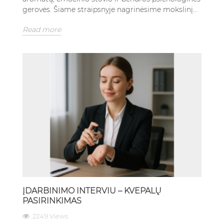
gerovės. Šiame straipsnyje nagrinėsime mokslinį...
Read more
ĮDARBINIMO INTERVIU – KVEPALŲ
PASIRINKIMAS
2249 Views