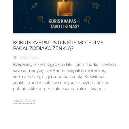
KOKIUS KVEPALUS RINKTIS MOTERIMS
PAGAL ZODIAKO ŽENKLĄ?
4723 Views
Kvepalai yra ne tik grožio dalis, bet ir būdas išreikšti
savo asmenybę. Renkantis kvepalus moterims,
verta atsižvelgti į jų zodiako ženklą. Kiekvienas
ženklas turi unikalią asmenybę ir savybes, kurios
gali atsiskleisti per tinkamai parinktus kvapus.
Read more