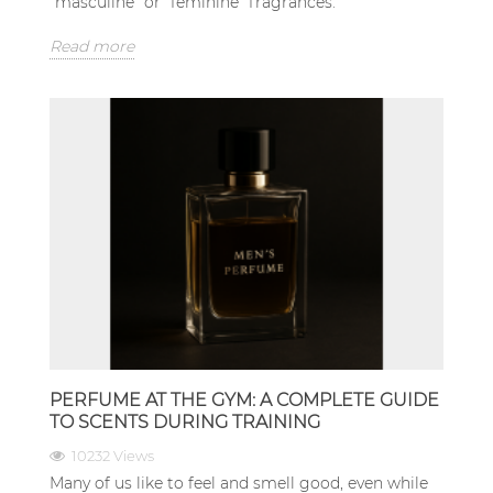
"masculine" or "feminine" fragrances.
Read more
PERFUME AT THE GYM: A COMPLETE GUIDE
TO SCENTS DURING TRAINING
10232 Views
Many of us like to feel and smell good, even while