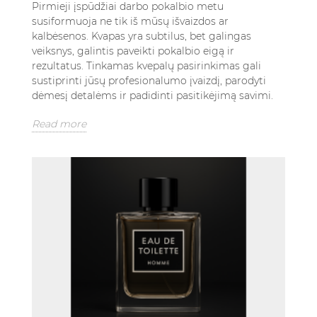
Pirmieji įspūdžiai darbo pokalbio metu
susiformuoja ne tik iš mūsų išvaizdos ar
kalbėsenos. Kvapas yra subtilus, bet galingas
veiksnys, galintis paveikti pokalbio eigą ir
rezultatus. Tinkamas kvepalų pasirinkimas gali
sustiprinti jūsų profesionalumo įvaizdį, parodyti
dėmesį detalėms ir padidinti pasitikėjimą savimi.
Read more