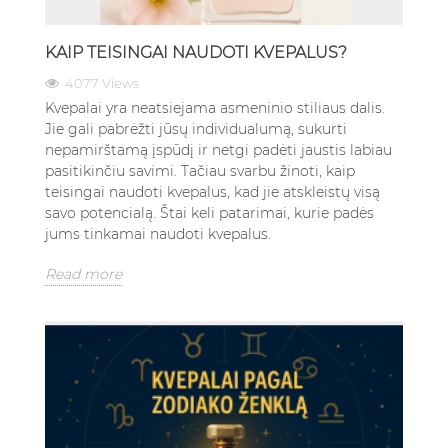
KAIP TEISINGAI NAUDOTI KVEPALUS?
4077 Views
Kvepalai yra neatsiejama asmeninio stiliaus dalis.
Jie gali pabrėžti jūsų individualumą, sukurti
nepamirštamą įspūdį ir netgi padėti jaustis labiau
pasitikinčiu savimi. Tačiau svarbu žinoti, kaip
teisingai naudoti kvepalus, kad jie atskleistų visą
savo potencialą. Štai keli patarimai, kurie padės
jums tinkamai naudoti kvepalus.
Read more