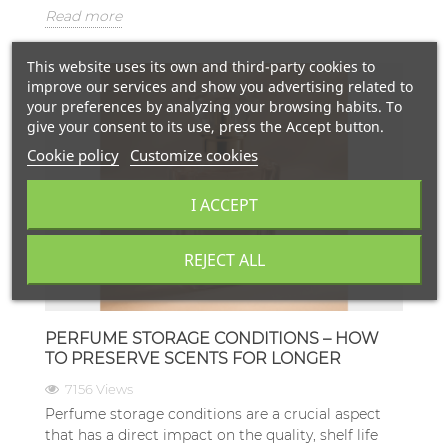
Read more
This website uses its own and third-party cookies to
improve our services and show you advertising related to
your preferences by analyzing your browsing habits. To
give your consent to its use, press the Accept button.
Cookie policy
Customize cookies
I ACCEPT
REJECT ALL
PERFUME STORAGE CONDITIONS – HOW
TO PRESERVE SCENTS FOR LONGER
7156 Views
Perfume storage conditions are a crucial aspect
that has a direct impact on the quality, shelf life