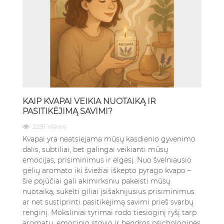
KAIP KVAPAI VEIKIA NUOTAIKĄ IR
PASITIKĖJIMĄ SAVIMI?
2291 Views
Kvapai yra neatsiejama mūsų kasdienio gyvenimo
dalis, subtiliai, bet galingai veikianti mūsų
emocijas, prisiminimus ir elgesį. Nuo švelniausio
gėlių aromato iki šviežiai iškepto pyrago kvapo –
šie pojūčiai gali akimirksniu pakeisti mūsų
nuotaiką, sukelti giliai įsišaknijusius prisiminimus
ar net sustiprinti pasitikėjimą savimi prieš svarbų
renginį. Moksliniai tyrimai rodo tiesioginį ryšį tarp
aromatų, emocinio stovio ir bendros psichologinės