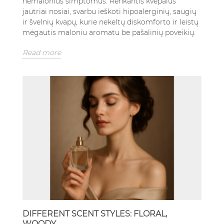
nemalonius simptomus. Renkantis kvepalus
jautriai nosiai, svarbu ieškoti hipoalerginių, saugių
ir švelnių kvapų, kurie nekeltų diskomforto ir leistų
mėgautis maloniu aromatu be pašalinių poveikių.
Read more
DIFFERENT SCENT STYLES: FLORAL,
WOODY