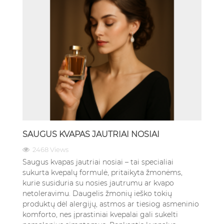
SAUGUS KVAPAS JAUTRIAI NOSIAI
2468 Views
Saugus kvapas jautriai nosiai – tai specialiai
sukurta kvepalų formulė, pritaikyta žmonėms,
kurie susiduria su nosies jautrumu ar kvapo
netoleravimu. Daugelis žmonių ieško tokių
produktų dėl alergijų, astmos ar tiesiog asmeninio
komforto, nes įprastiniai kvepalai gali sukelti