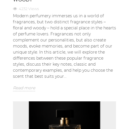
4232 Views
Modern perfumery immerses us in a world of
fragrances, but two distinct fragrance styles –
floral and woody – hold a special place in the hearts
of perfume lovers. Fragrances not only
complement our personalities, but also create
moods, evoke memories, and become part of our
unique style. In this article, we will explore the
differences between these popular fragrance
styles, discuss their key notes, classic and
contemporary examples, and help you choose the
scent that best suits your...
Read more