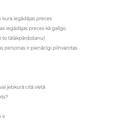
un kura iegādājas preces
kas iegādājas preces kā galīgo
ai to tālākpārdošanu)
 personas ir pienācīgi pilnvarotas
ai jebkurā citā vietā
kts?
 ir