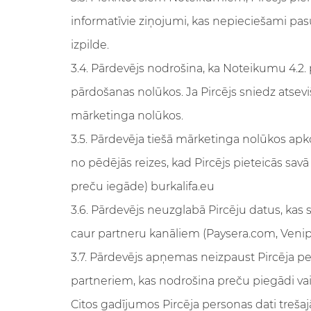
informatīvie ziņojumi, kas nepieciešami pa
izpilde.
3.4. Pārdevējs nodrošina, ka Noteikumu 4.2. 
pārdošanas nolūkos. Ja Pircējs sniedz atseviš
mārketinga nolūkos.
3.5. Pārdevēja tiešā mārketinga nolūkos apko
no pēdējās reizes, kad Pircējs pieteicās savā
preču iegāde) burkalifa.eu
3.6. Pārdevējs neuzglabā Pircēju datus, kas s
caur partneru kanāliem (Paysera.com, Venipa
3.7. Pārdevējs apņemas neizpaust Pircēja 
partneriem, kas nodrošina preču piegādi vai 
Citos gadījumos Pircēja personas dati trešajā