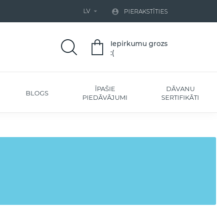
LV


PIERAKSTĪTIES
Iepirkumu grozs
:(
ĪPAŠIE
DĀVANU
BLOGS
PIEDĀVĀJUMI
SERTIFIKĀTI