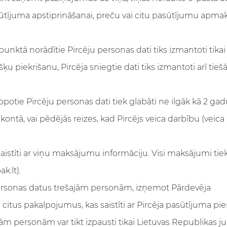
sūtījuma apstiprināšanai, preču vai citu pasūtījumu apma
punktā norādītie Pircēju personas dati tiks izmantoti tik
ķu piekrišanu, Pircēja sniegtie dati tiks izmantoti arī tie
potie Pircēju personas dati tiek glabāti ne ilgāk kā 2 gad
 kontā, vai pēdējās reizes, kad Pircējs veica darbību (veic
aistīti ar viņu maksājumu informāciju. Visi maksājumi tiek
k.lt).
personas datus trešajām personām, izņemot Pārdevēja
citus pakalpojumus, kas saistīti ar Pircēja pasūtījuma pien
m personām var tikt izpausti tikai Lietuvas Republikas juri