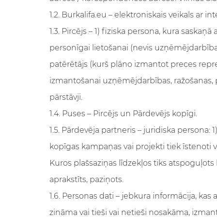
1.2. Burkalifa.eu – elektroniskais veikals ar 
1.3. Pircējs – 1) fiziska persona, kura sask
personīgai lietošanai (nevis uzņēmējdarbība
patērētājs (kurš plāno izmantot preces repre
izmantošanai uzņēmējdarbības, ražošanas, p
pārstāvji.
1.4. Puses – Pircējs un Pārdevējs kopīgi.
1.5. Pārdevēja partneris – juridiska persona: 1
kopīgas kampaņas vai projekti tiek īstenoti vi
Kuros plašsaziņas līdzekļos tiks atspoguļots
aprakstīts, paziņots.
1.6. Personas dati – jebkura informācija, kas 
zināma vai tieši vai netieši nosakāma, izma