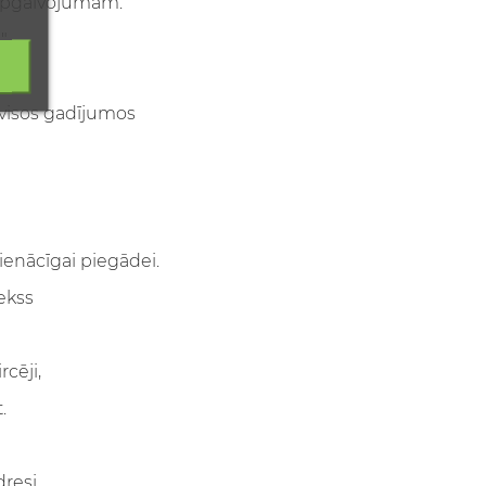
 apgalvojumam.
",
 visos gadījumos
ienācīgai piegādei.
dekss
cēji,
.
resi.