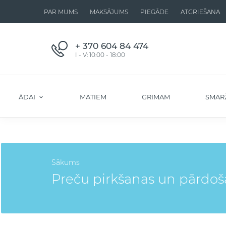
PAR MUMS
MAKSĀJUMS
PIEGĀDE
ATGRIEŠANA
+ 370 604 84 474
I - V: 10:00 - 18:00
ĀDAI
MATIEM
GRIMAM
SMAR
Sākums
Preču pirkšanas un pārdo