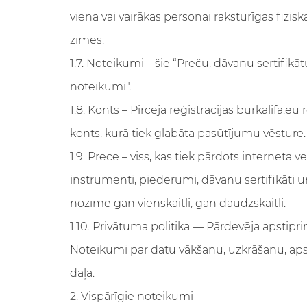
viena vai vairākas personai raksturīgas fizisk
zīmes.
1.7. Noteikumi – šie “Preču, dāvanu sertifik
noteikumi".
1.8. Konts – Pircēja reģistrācijas burkalifa.e
konts, kurā tiek glabāta pasūtījumu vēsture.
1.9. Prece – viss, kas tiek pārdots interneta 
instrumenti, piederumi, dāvanu sertifikāti un
nozīmē gan vienskaitli, gan daudzskaitli.
1.10. Privātuma politika — Pārdevēja apstipr
Noteikumi par datu vākšanu, uzkrāšanu, apst
daļa.
2. Vispārīgie noteikumi