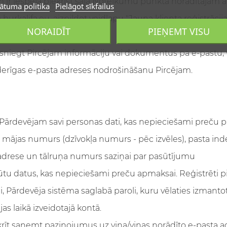
m ir iespēja piekrist šajā Noteikumu punktā norādītajam
ātuma politika
Pielāgot sīkfailus
ā burkalifa.eu, aizpildot veidlapu "Jauna klienta reģistrācija
NORAIDĪT
PIEŅEMT VISU
u iegādei.
s sniegt Pircējam informāciju vai dokumentus pa e-pastu,
 derīgas e-pasta adreses nodrošināšanu Pircējam.
dz Pārdevējam savi personas dati, kas nepieciešami preču p
la, mājas numurs (dzīvokļa numurs - pēc izvēles), pasta in
 adrese un tālruņa numurs saziņai par pasūtījumu
gūtu datus, kas nepieciešami preču apmaksai. Reģistrēti pir
ei, Pārdevēja sistēma saglabā paroli, kuru vēlaties izmantot
s laikā izveidotajā kontā.
krīt saņemt paziņojumus uz viņa/viņas norādīto e-pasta ad