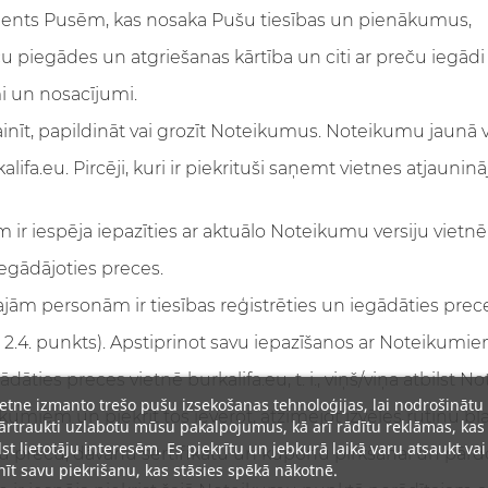
kuments Pusēm, kas nosaka Pušu tiesības un pienākumus,
piegādes un atgriešanas kārtība un citi ar preču iegādi s
mi un nosacījumi.
ainīt, papildināt vai grozīt Noteikumus. Noteikumu jaunā v
lifa.eu. Pircēji, kuri ir piekrituši saņemt vietnes atjauni
m ir iespēja iepazīties ar aktuālo Noteikumu versiju vietnē 
, iegādājoties preces.
jām personām ir tiesības reģistrēties un iegādāties preces 
.4. punkts). Apstiprinot savu iepazīšanos ar Noteikumiem,
ādāties preces vietnē burkalifa.eu, t. i., viņš/viņa atbilst N
ietne izmanto trešo pušu izsekošanas tehnoloģijas, lai nodrošinātu
oteikumiem un piekrīt tos ievērot, atzīmējot izvēles rūtiņu
rtraukti uzlabotu mūsu pakalpojumus, kā arī rādītu reklāmas, kas
lst lietotāju interesēm. Es piekrītu un jebkurā laikā varu atsaukt vai
.eu preču, dāvanu sertifikātu un kuponu pirkšanai un pārd
īt savu piekrišanu, kas stāsies spēkā nākotnē.