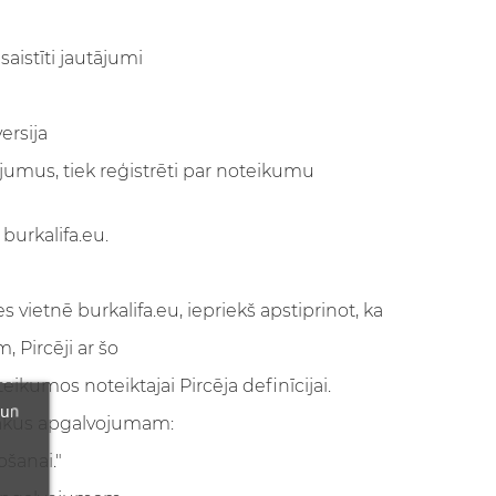
aistīti jautājumi
ersija
nājumus, tiek reģistrēti par noteikumu
burkalifa.eu.
vietnē burkalifa.eu, iepriekš apstiprinot, ka
 Pircēji ar šo
oteikumos noteiktajai Pircēja definīcijai.
 un
 blakus apgalvojumam:
ošanai."