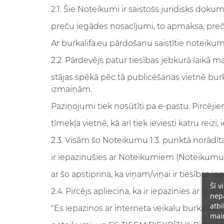
2.1. Šie Noteikumi ir saistošs juridisks do
preču iegādes nosacījumi, to apmaksa, preču 
Ar burkalifa.eu pārdošanu saistītie noteiku
2.2. Pārdevējs patur tiesības jebkurā laikā m
stājas spēkā pēc tā publicēšanas vietnē burka
izmaiņām.
Paziņojumi tiek nosūtīti pa e-pastu. Pircējie
tīmekļa vietnē, kā arī tiek ieviesti katru reizi
2.3. Visām šo Noteikumu 1.3. punktā norādīta
ir iepazinušies ar Noteikumiem (Noteikumu 2
ar šo apstiprina, ka viņam/viņai ir tiesības ieg
Šī v
2.4. Pircējs apliecina, ka ir iepazinies ar N
nepā
atbi
"Es iepazinos ar interneta veikalu burkalifa
main