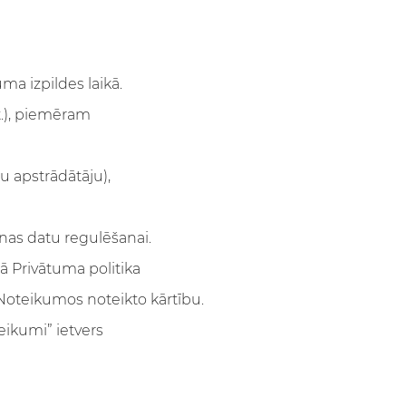
ma izpildes laikā.
t.), piemēram
tu apstrādātāju),
onas datu regulēšanai.
ā Privātuma politika
 Noteikumos noteikto kārtību.
eikumi” ietvers