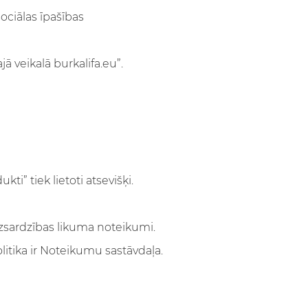
sociālas īpašības
 veikalā burkalifa.eu”.
i” tiek lietoti atsevišķi.
aizsardzības likuma noteikumi.
itika ir Noteikumu sastāvdaļa.