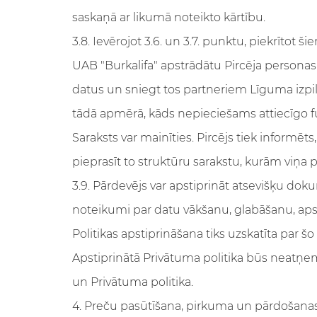
saskaņā ar likumā noteikto kārtību.
3.8. Ievērojot 3.6. un 3.7. punktu, piekrītot š
UAB "Burkalifa" apstrādātu Pircēja personas 
datus un sniegt tos partneriem Līguma izp
tādā apmērā, kāds nepieciešams attiecīgo fun
Saraksts var mainīties. Pircējs tiek informēts
pieprasīt to struktūru sarakstu, kurām viņa p
3.9. Pārdevējs var apstiprināt atsevišķu do
noteikumi par datu vākšanu, glabāšanu, apst
Politikas apstiprināšana tiks uzskatīta par 
Apstiprinātā Privātuma politika būs neatņe
un Privātuma politika.
4. Preču pasūtīšana, pirkuma un pārdošana