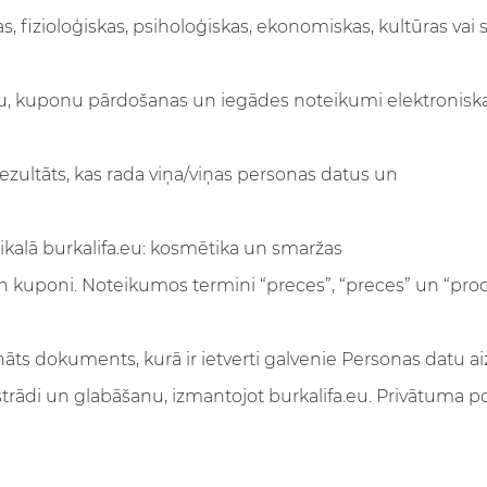
as, fizioloģiskas, psiholoģiskas, ekonomiskas, kultūras vai 
ātu, kuponu pārdošanas un iegādes noteikumi elektroniskajā
u rezultāts, kas rada viņa/viņas personas datus un
veikalā burkalifa.eu: kosmētika un smaržas
 kuponi. Noteikumos termini “preces”, “preces” un “produkt
ināts dokuments, kurā ir ietverti galvenie Personas datu 
rādi un glabāšanu, izmantojot burkalifa.eu. Privātuma pol