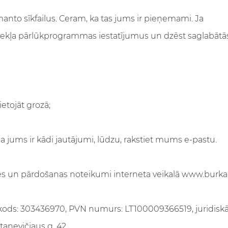
anto sīkfailus. Ceram, ka tas jums ir pieņemami. Ja
mekļa pārlūkprogrammas iestatījumus un dzēst saglabātās
ietojāt grozā;
jums ir kādi jautājumi, lūdzu, rakstiet mums e-pastu.
s un pārdošanas noteikumi interneta veikalā www.burkal
 kods: 303436970, PVN numurs: LT100009366519, juridisk
tanevičiaus g. 42