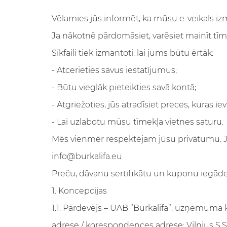
Vēlamies jūs informēt, ka mūsu e-veikals izm
Ja nākotnē pārdomāsiet, varēsiet mainīt tī
Sīkfaili tiek izmantoti, lai jums būtu ērtāk:
- Atcerieties savus iestatījumus;
- Būtu vieglāk pieteikties savā kontā;
- Atgriežoties, jūs atradīsiet preces, kuras iev
- Lai uzlabotu mūsu tīmekļa vietnes saturu.
Mēs vienmēr respektējam jūsu privātumu. Ja 
info@burkalifa.eu
Preču, dāvanu sertifikātu un kuponu iegāde
1. Koncepcijas
1.1. Pārdevējs – UAB “Burkalifa”, uzņēmuma
adrese / korespondences adrese: Vilnius S.S