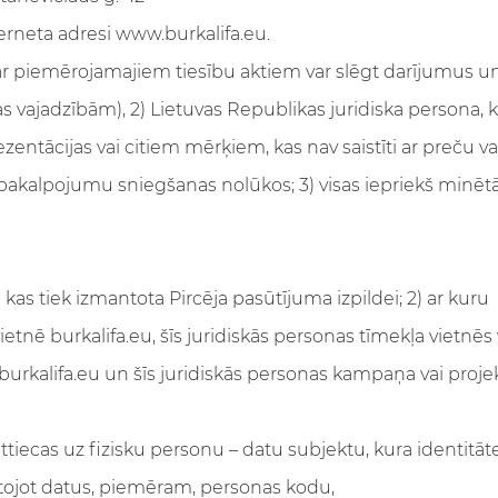
interneta adresi www.burkalifa.eu.
aņā ar piemērojamajiem tiesību aktiem var slēgt darījumus 
s vajadzībām), 2) Lietuvas Republikas juridiska persona, 
zentācijas vai citiem mērķiem, kas nav saistīti ar preču v
akalpojumu sniegšanas nolūkos; 3) visas iepriekš minētās
) kas tiek izmantota Pircēja pasūtījuma izpildei; 2) ar kuru
etnē burkalifa.eu, šīs juridiskās personas tīmekļa vietnēs v
 burkalifa.eu un šīs juridiskās personas kampaņa vai proje
attiecas uz fizisku personu – datu subjektu, kura identitāte
ntojot datus, piemēram, personas kodu,