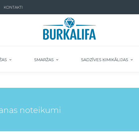
KONTAKTI
ŽAS
SMARŽAS
SADZĪVES ĶIMIKĀLIJAS
šanas noteikumi