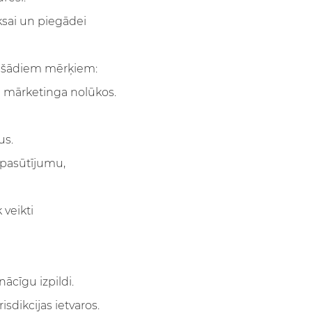
ksai un piegādei
ai šādiem mērķiem:
šā mārketinga nolūkos.
us.
a pasūtījumu,
 veikti
ācīgu izpildi.
sdikcijas ietvaros.