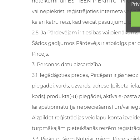
noteikumi, un ES TIEEM PIEKRĪTU". Pircēja
Priv
vai nepiekrist, reģistrējoties interneta veikal
kā arī katru reizi, kad veicat pasūtījumu preč
2.5. Ja Pārdevējam ir tiesības vai pienākum
Šādos gadījumos Pārdevējs ir atbildīgs par
Pircējs.
3. Personas datu aizsardzība
3.1. Iegādājoties preces, Pircējam ir jāsnie
piegādei: vārds, uzvārds, adrese (pilsēta, ie
kods) produkta(-u) piegādei, aktīva e-pasta
lai apstiprinātu (ja nepieciešams) un/vai ie
Aizpildot reģistrācijas veidlapu konta izveid
turpmākajām pieteikšanās reizēm reģistrācija
3.3. Piekrītot šiem Noteikumiem, Pircējs pie