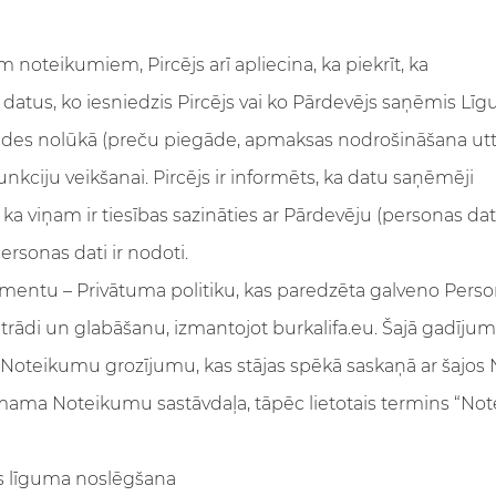
iem noteikumiem, Pircējs arī apliecina, ka piekrīt, ka
datus, ko iesniedzis Pircējs vai ko Pārdevējs saņēmis Līgu
ildes nolūkā (preču piegāde, apmaksas nodrošināšana ut
kciju veikšanai. Pircējs ir informēts, ka datu saņēmēji
, ka viņam ir tiesības sazināties ar Pārdevēju (personas da
ersonas dati ir nodoti.
kumentu – Privātuma politiku, kas paredzēta galveno Pers
rādi un glabāšanu, izmantojot burkalifa.eu. Šajā gadījum
šo Noteikumu grozījumu, kas stājas spēkā saskaņā ar šajos
mama Noteikumu sastāvdaļa, tāpēc lietotais termins “Not
s līguma noslēgšana