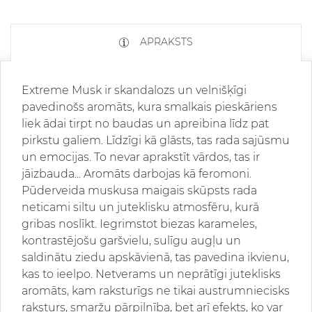
APRAKSTS
Extreme Musk ir skandalozs un velnišķīgi
pavedinošs aromāts, kura smalkais pieskāriens
liek ādai tirpt no baudas un apreibina līdz pat
pirkstu galiem. Līdzīgi kā glāsts, tas rada sajūsmu
un emocijas. To nevar aprakstīt vārdos, tas ir
jāizbauda... Aromāts darbojas kā feromoni.
Pūderveida muskusa maigais skūpsts rada
neticami siltu un juteklisku atmosfēru, kurā
gribas noslīkt. Iegrimstot biezas karameles,
kontrastējošu garšvielu, sulīgu augļu un
saldinātu ziedu apskāvienā, tas pavedina ikvienu,
kas to ieelpo. Netverams un neprātīgi juteklisks
aromāts, kam raksturīgs ne tikai austrumniecisks
raksturs, smaržu pārpilnība, bet arī efekts, ko var