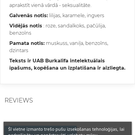
aprakstīt vienā vārdā - seksualitāte.
Galvenās notis:
lilijas, karamele, ingvers
Vidējās notis
: roze, sandalkoks, pačūlija,
benzoīns
Pamata notis:
muskuss, vaniļa, benzoīns,
dzintars
Teksts ir UAB Burkalifa intelektuālais
īpašums, kopēšana un izplatīšana ir aizliegta.
REVIEWS
Šī vietne izmanto trešo pušu izsekošanas tehnoloģijas, lai
WRITE YOUR REVIEW