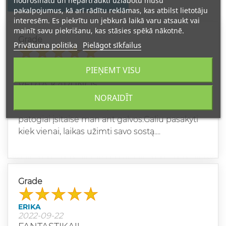
nodrošinātu un nepārtraukti uzlabotu mūsu
pakalpojumus, kā arī rādītu reklāmas, kas atbilst lietotāju
interesēm. Es piekrītu un jebkurā laikā varu atsaukt vai
mainīt savu piekrišanu, kas stāsies spēkā nākotnē.
Grade
Privātuma politika
Pielāgot sīkfailus
RŪTA
PIEŅEMT VISU
2024-02-07
VERTA KARŪNOS
NORAIDĪT
Pasikeitus šiais burtais,ne matoma karūna
patogiai įsitaisė man ant galvos.Galiu pasakyti
kiek vienai, laikas užimti savo sostą....
Grade
ERIKA
2022-09-22