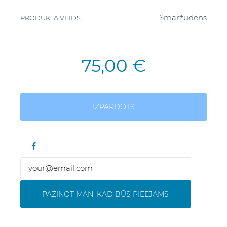
Smaržūdens
PRODUKTA VEIDS
75,00 €
IZPĀRDOTS
PAZIŅOT MAN, KAD BŪS PIEEJAMS