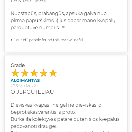
FANTASTIKA!!
Nuostabūs, prabangūs, apsuka galva nuo
pirmo papurškimo )) jus dabar mano kvepalų
parduotuvė numeris 1!!!
1 out of 1 people found this review useful.
Grade
ALGIMANTAS
2022-08-12
O JERGUTELIAU
Dieviskas kvapas , ne gal ne dieviskas, o
beprotiskas,varantis is proto.
Burkalifa kolektyvas patare buten sios kvepalus
padovanoti draugei.