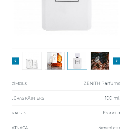


ZENITH Parfums
ZĪMOLS
100 ml.
JŪRAS KĀJNIEKS
Francija
VALSTS
Sievietēm
ATNĀCA