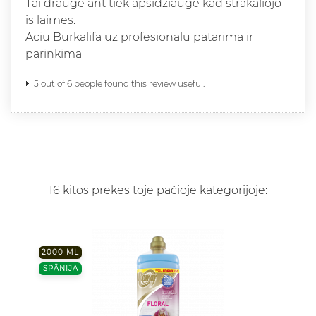
Tai drauge ant tiek apsidziauge kad strakaliojo
is laimes.
Aciu Burkalifa uz profesionalu patarima ir
parinkima
5 out of 6 people found this review useful.
16 kitos prekės toje pačioje kategorijoje:
2000 ML
SPĀNIJA