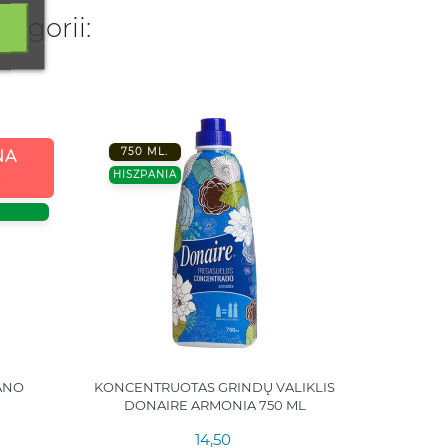
tegorii:
750 ML.
NA
HISZPA
HISZPANIA
ANO
KONCENTRUOTAS GRINDŲ VALIKLIS
ROMAR 
DONAIRE ARMONIA 750 ML
F
14,50