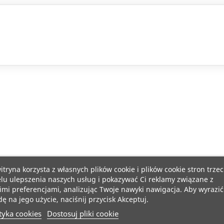
itryna korzysta z własnych plików cookie i plików cookie stron trzec
lu ulepszenia naszych usług i pokazywać Ci reklamy związane z
mi preferencjami, analizując Twoje nawyki nawigacja. Aby wyrazić
ę na jego użycie, naciśnij przycisk Akceptuj.
tyka cookies
Dostosuj pliki cookie