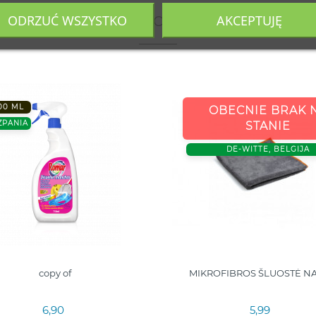
 produkty należące do tej samej ka
ODRZUĆ WSZYSTKO
AKCEPTUJĘ
00 ML
OBECNIE BRAK 
ZPANIA
STANIE
DE-WITTE, BELGIJA
copy of
MIKROFIBROS ŠLUOSTĖ N
6,90
5,99