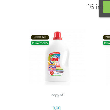
16 inne
2000 ML
20
HISZPANIA
HIS
copy of
9,00