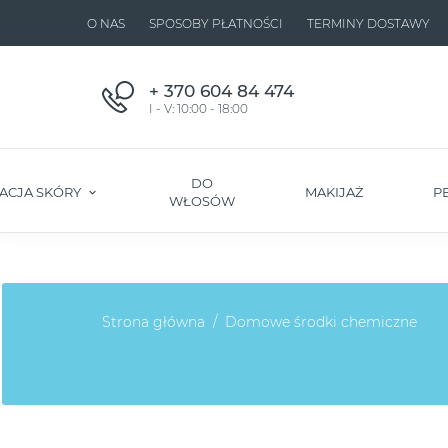
O NAS
SPOSOBY PŁATNOŚCI
TERMINY DOSTAWY
+ 370 604 84 474
I - V: 10:00 - 18:00
DO
ACJA SKÓRY
MAKIJAŻ
P
WŁOSÓW
Strona główna
Domowe środki chemiczne