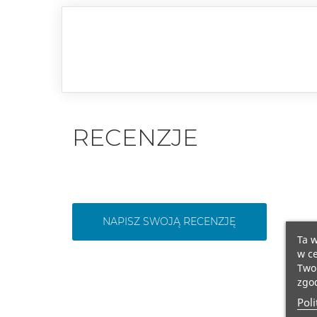
RECENZJE
NAPISZ SWOJĄ RECENZJĘ
Ta w
w ce
Twoi
zgod
Poli