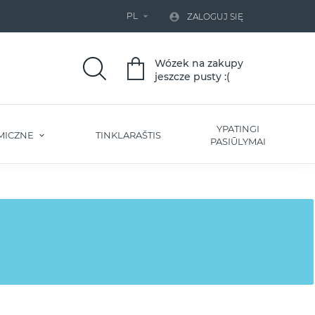
PL


ZALOGUJ SIĘ
Wózek na zakupy
jeszcze pusty :(
YPATINGI
MICZNE
TINKLARAŠTIS
PASIŪLYMAI