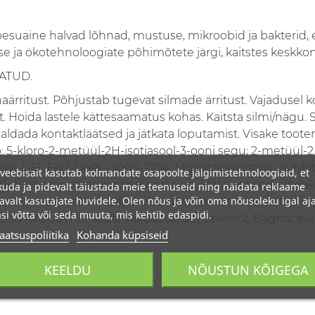
suaine halvad lõhnad, mustuse, mikroobid ja bakterid, 
se ja ökotehnoloogiate põhimõtete järgi, kaitstes keskko
ATUD.
ritust. Põhjustab tugevat silmade ärritust. Vajadusel ko
t. Hoida lastele kättesaamatus kohas. Kaitsta silmi/nägu.
ldada kontaktläätsed ja jätkata loputamist. Visake toote
b: 5-kloro-2-metüül-2H-isotiasool-3-ooni segu; 2-metüül-2H
ooni. UFI: FxF1-QoPC-300X-J7S4. Mürgistuskontrolli ja info
veebisait kasutab kolmandate osapoolte jälgimistehnoloogiaid, et
04): 5% anioonset pindaktiivne aine. Mitteioonsed pindak
uda ja pidevalt täiustada meie teenuseid ning näidata reklaame
avalt kasutajate huvidele. Olen nõus ja võin oma nõusoleku igal aja
id: säilitusained (metüülkloroisotiasolinoon, metüüliso
si võtta või seda muuta, mis kehtib edaspidi.
 DECO INDUSTRIE scpa, Via Caduti del Lavoro 2, Bagnacaval
aatsuspoliitika
Kohanda küpsiseid
KEELDU
NÕUSTUN KÕIGEGA