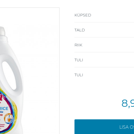
KÜPSED
TALD
RIIK
TULI
TULI
8,
LISA 