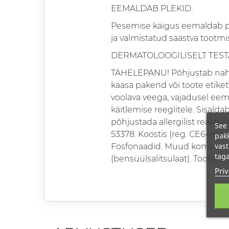
EEMALDAB PLEKID.
Pesemise käigus eemaldab pe
ja valmistatud säästva tootmi
DERMATOLOOGILISELT TEST
TÄHELEPANU! Põhjustab nahaär
kaasa pakend või toote etiket
voolava veega, vajadusel eema
käitlemise reeglitele. Sisalda
põhjustada allergilist reaktsi
See 
53378. Koostis (reg. CE648/20
pakk
vast
Fosfonaadid. Muud komponend
taga
(bensüülsalitsülaat). Tootja:
Priv