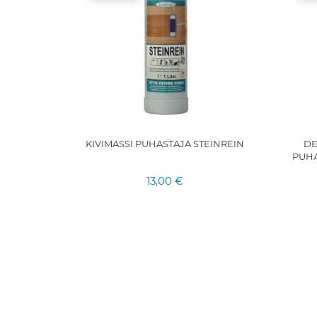
itud
KIVIMASSI PUHASTAJA STEINREIN
DE
ni ja
PUHA
13,00 €