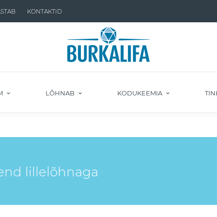
ASTAB
KONTAKTID
M
LÕHNAB
KODUKEEMIA
TIN
end lillelõhnaga