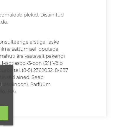
eemaldab plekid. Disainitud
nda.
nsulteerige arstiga, laske
 Silma sattumisel loputada
mahuti ära vastavalt pakendi
-isotiasool-3-oon (3:1) Võib
büroo tel. (8-5) 2362052, 8-687
tiivsed ained. Seep.
l
tiasolinoon). Parfüüm
lo (RA).