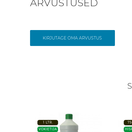
ARVUSTUSED
KIRJUTAGE OMA ARVUSTUS
S
1 LTR.
75
VOKIETIJA
HIS