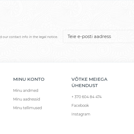
our contact info in the legal notice.
MINU KONTO
VÕTKE MEIEGA
ÜHENDUST
Minu andmed
+ 370 604 84 474
Minu aadressid
Facebook
Minu tellimused
Instagram