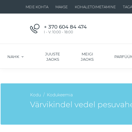
MEIE KOHTA
MAKSE
KOHALETOIMETAMINE
TAG
+ 370 604 84 474
I - V: 10:00 - 18:00
JUUSTE
MEIGI
NAHK
PARFÜÜ
JAOKS
JAOKS
Kodu
Kodukeemia
Värvikindel vedel pesuvah