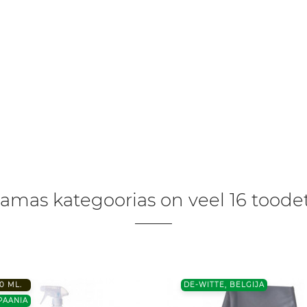
amas kategoorias on veel 16 toodet
0 ML.
DE-WITTE, BELGIJA
PAANIA