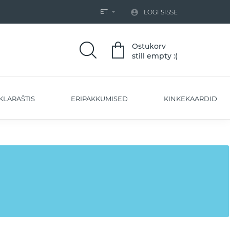
ET


LOGI SISSE
Ostukorv
still empty :(
KLARAŠTIS
ERIPAKKUMISED
KINKEKAARDID