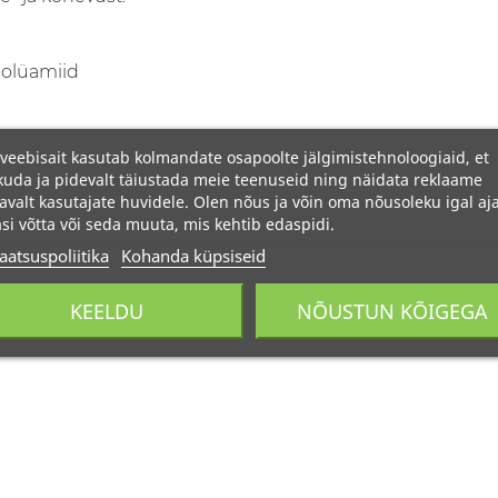
polüamiid
veebisait kasutab kolmandate osapoolte jälgimistehnoloogiaid, et
uda ja pidevalt täiustada meie teenuseid ning näidata reklaame
avalt kasutajate huvidele. Olen nõus ja võin oma nõusoleku igal aja
si võtta või seda muuta, mis kehtib edaspidi.
aatsuspoliitika
Kohanda küpsiseid
KEELDU
NÕUSTUN KÕIGEGA