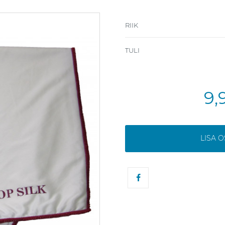
RIIK
TULI
9,
LISA 