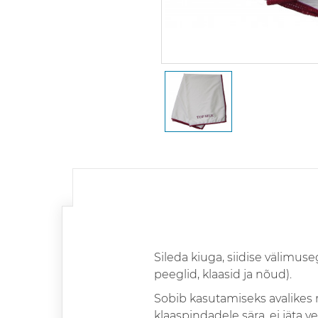
Sileda kiuga, siidise välimus
peeglid, klaasid ja nõud).
Sobib kasutamiseks avalikes
klaaspindadele sära, ei jäta v