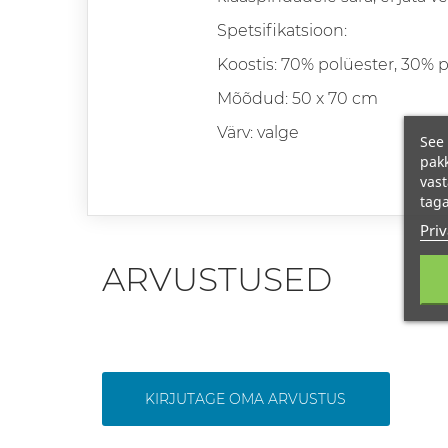
Spetsifikatsioon:
Koostis: 70% polüester, 30% 
Mõõdud: 50 x 70 cm
Värv: valge
See 
pakk
vast
taga
Priv
ARVUSTUSED
KIRJUTAGE OMA ARVUSTUS