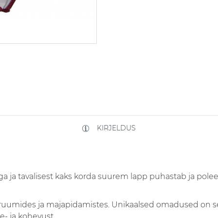
KIRJELDUS
ega ja tavalisest kaks korda suurem lapp puhastab ja pole
 ruumides ja majapidamistes. Unikaalsed omadused on se
ee- ja kohevust.