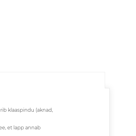
erib klaaspindu (aknad,
e, et lapp annab