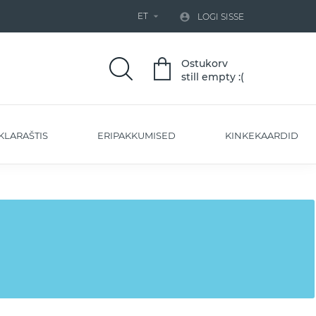
ET


LOGI SISSE
Ostukorv
still empty :(
KLARAŠTIS
ERIPAKKUMISED
KINKEKAARDID