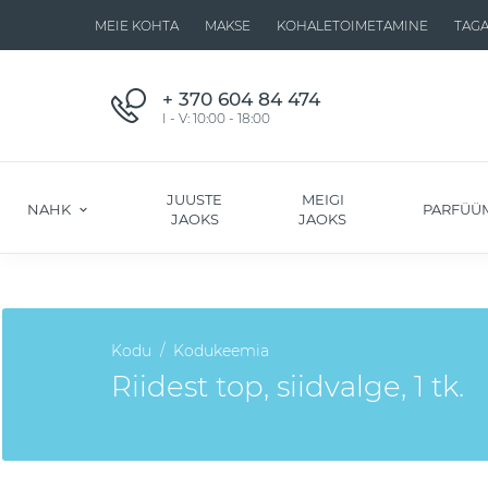
MEIE KOHTA
MAKSE
KOHALETOIMETAMINE
TAG
+ 370 604 84 474
I - V: 10:00 - 18:00
JUUSTE
MEIGI
NAHK
PARFÜÜ
JAOKS
JAOKS
Kodu
Kodukeemia
Riidest top, siidvalge, 1 tk.