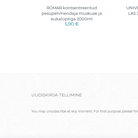
IPUUDER
ROMAR kontsentreeritud
UNIV
pesupehmendaja muskuse ja
LAS 
eukalüptiga 2000ml
5,90 €
UUDISKIRJA TELLIMINE
You may unsubscribe at any moment. For that purpose, please find 