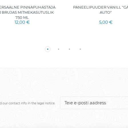
ERSAALNE PINNAPUHASTAJA
PANEELIPUUDER VANILL "G
3 BRUJAS MITMEKASUTUSLIK
AUTO"
750 ML
12,00 €
5,00 €
our contact info in the legal notice.