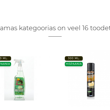
amas kategoorias on veel 16 toodet
0 ML.
300 ML.
PAANIA
HISPAANIA