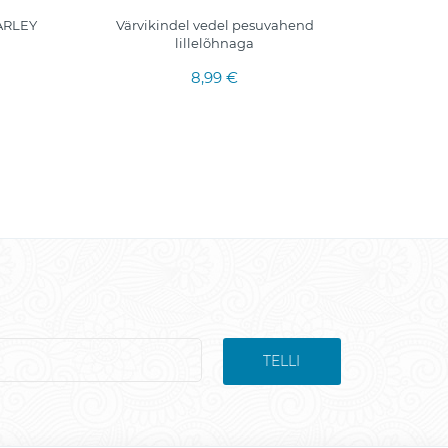
ARLEY
Värvikindel vedel pesuvahend
Puidu
lillelõhnaga
puhas
8,99 €
TELLI