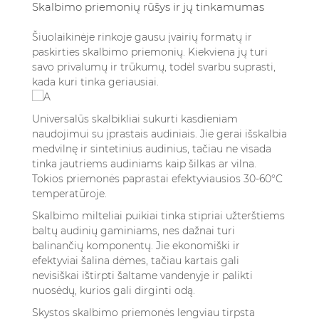
Skalbimo priemonių rūšys ir jų tinkamumas
Šiuolaikinėje rinkoje gausu įvairių formatų ir
paskirties skalbimo priemonių. Kiekviena jų turi
savo privalumų ir trūkumų, todėl svarbu suprasti,
kada kuri tinka geriausiai.
Universalūs skalbikliai sukurti kasdieniam
naudojimui su įprastais audiniais. Jie gerai išskalbia
medvilnę ir sintetinius audinius, tačiau ne visada
tinka jautriems audiniams kaip šilkas ar vilna.
Tokios priemonės paprastai efektyviausios 30-60°C
temperatūroje.
Skalbimo milteliai puikiai tinka stipriai užterštiems
baltų audinių gaminiams, nes dažnai turi
balinančių komponentų. Jie ekonomiški ir
efektyviai šalina dėmes, tačiau kartais gali
nevisiškai ištirpti šaltame vandenyje ir palikti
nuosėdų, kurios gali dirginti odą.
Skystos skalbimo priemonės lengviau tirpsta