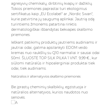
agresyvių chemikalų, dirbtinių kvapų ir dažiklių.
Tokios priemonės paprastai turi ekologinius
sertifikatus kaip „EU Ecolabel" ar „Nordic Swan",
kurie patvirtina jų saugumą aplinkai. Jautrią odą
turintiems žmonėms patartina rinktis
dermatologiškai išbandytas bekvapes skalbimo
priemones.
Ieškant patikimų produktų jautriems audiniams ir
jautriai odai, galima apsilankyti
EDOM veido
kremas nuo raukšlių su Q10 narmaliai ir sausai odai
50ml. ŠLUOSTĖ TOP SILK PILKA 1 VNT. 9,99 €.
, kur
siūlomi natūralūs ir hipoalerginiai produktai tiek
odai, tiek audiniams.
Natūralios ir alternatyvios skalbimo priemonės
Be įprastų cheminių skalbiklių, egzistuoja ir
natūralios alternatyvos, kurios naudotos nuo
senovės.