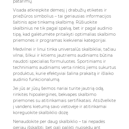
patarimų.
Visada atkreipkite dėmesį į drabužių etiketes ir
priežiūros simbolius – tai geriausias informacijos
šaltinis apie tinkamą skalbimą. Rūšiuokite
skalbinius ne tik pagal spalvą, bet ir pagal audinio
tipą, kad galėtumėte pritaikyti optimalias skalbimo
priemones ir programas kiekvienai kategorijai.
Medvilnei ir linui tinka universalūs skalbikliai, tačiau
vilnai, šilkui ir kitiems jautriems audiniams būtina
naudoti specialias formuluotes. Sportiniams ir
techniniams audiniams verta rinktis jiems sukurtus
produktus, kurie efektyviai šalina prakaitą ir išlaiko
audinio funkcionalumą.
Jei jūs ar jūsų šeimos nariai turite jautrią odą,
rinkitės hipoalergines, bekvapes skalbimo
priemones su atitinkamais sertifikatais. Atsižvelkite
į vandens kietumą savo vietovėje ir atitinkamai
koreguokite skalbiklio dozę.
Nenaudokite per daug skalbiklio – tai nepadės
geriau išskalbti, bet gali palikti nuosėdų ant