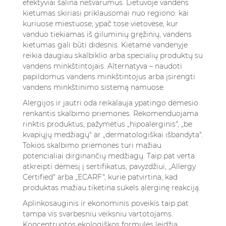
efektyviai šalina nešvarumus. Lietuvoje vandens
kietumas skiriasi priklausomai nuo regiono: kai
kuriuose miestuose, ypač tose vietovėse, kur
vanduo tiekiamas iš giluminių gręžinių, vandens
kietumas gali būti didesnis. Kietame vandenyje
reikia daugiau skalbiklio arba specialių produktų su
vandens minkštintojais. Alternatyva – naudoti
papildomus vandens minkštintojus arba įsirengti
vandens minkštinimo sistemą namuose.
Alergijos ir jautri oda reikalauja ypatingo dėmesio
renkantis skalbimo priemones. Rekomenduojama
rinktis produktus, pažymėtus „hipoalerginis", „be
kvapiųjų medžiagų" ar „dermatologiškai išbandyta".
Tokios skalbimo priemonės turi mažiau
potencialiai dirginančių medžiagų. Taip pat verta
atkreipti dėmesį į sertifikatus, pavyzdžiui, „Allergy
Certified" arba „ECARF", kurie patvirtina, kad
produktas mažiau tikėtina sukels alerginę reakciją.
Aplinkosauginis ir ekonominis poveikis taip pat
tampa vis svarbesniu veiksniu vartotojams.
Koncentruotos ekologiškos formulės leidžia