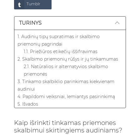
Tumblr
TURINYS
1. Audinių tipų supratimas ir skalbimo
priemonių pagrindai
1.1. Priežiūros etikečių iššifravimas
2. Skalbimo priemonių rūšys ir jų tinkamumas
2.1. Natūralios ir alternatyvios skalbimo
priemonės
3. Tinkamo skalbiklio parinkimas kiekvienam
audiniui
4. Papildomi veiksniai, lemiantys pasirinkimą
5. Išvados
6. Dažniausiai užduodami klausimai (DUK)
6.1. Koks universalus skalbiklis geriausias
Kaip išrinkti tinkamas priemones
šeimoms su įvairiais audiniais?
skalbimui skirtingiems audiniams?
6.2. Ar galiu naudoti tą patį skalbiklį kūdikių