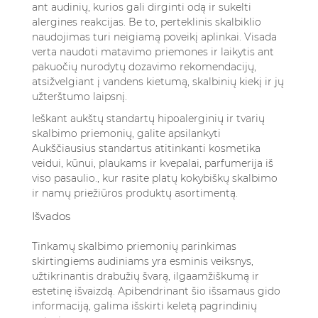
ant audinių, kurios gali dirginti odą ir sukelti
alergines reakcijas. Be to, perteklinis skalbiklio
naudojimas turi neigiamą poveikį aplinkai. Visada
verta naudoti matavimo priemones ir laikytis ant
pakuočių nurodytų dozavimo rekomendacijų,
atsižvelgiant į vandens kietumą, skalbinių kiekį ir jų
užterštumo laipsnį.
Ieškant aukštų standartų hipoalerginių ir tvarių
skalbimo priemonių, galite apsilankyti
Aukščiausius standartus atitinkanti kosmetika
veidui, kūnui, plaukams ir kvepalai, parfumerija iš
viso pasaulio.
, kur rasite platų kokybiškų skalbimo
ir namų priežiūros produktų asortimentą.
Išvados
Tinkamų skalbimo priemonių parinkimas
skirtingiems audiniams yra esminis veiksnys,
užtikrinantis drabužių švarą, ilgaamžiškumą ir
estetinę išvaizdą. Apibendrinant šio išsamaus gido
informaciją, galima išskirti keletą pagrindinių