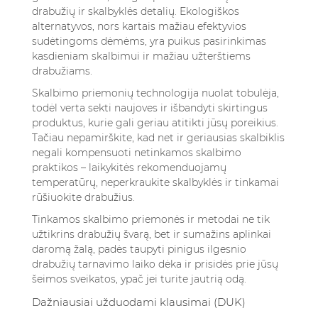
drabužių ir skalbyklės detalių. Ekologiškos
alternatyvos, nors kartais mažiau efektyvios
sudėtingoms dėmėms, yra puikus pasirinkimas
kasdieniam skalbimui ir mažiau užterštiems
drabužiams.
Skalbimo priemonių technologija nuolat tobulėja,
todėl verta sekti naujoves ir išbandyti skirtingus
produktus, kurie gali geriau atitikti jūsų poreikius.
Tačiau nepamirškite, kad net ir geriausias skalbiklis
negali kompensuoti netinkamos skalbimo
praktikos – laikykitės rekomenduojamų
temperatūrų, neperkraukite skalbyklės ir tinkamai
rūšiuokite drabužius.
Tinkamos skalbimo priemonės ir metodai ne tik
užtikrins drabužių švarą, bet ir sumažins aplinkai
daromą žalą, padės taupyti pinigus ilgesnio
drabužių tarnavimo laiko dėka ir prisidės prie jūsų
šeimos sveikatos, ypač jei turite jautrią odą.
Dažniausiai užduodami klausimai (DUK)