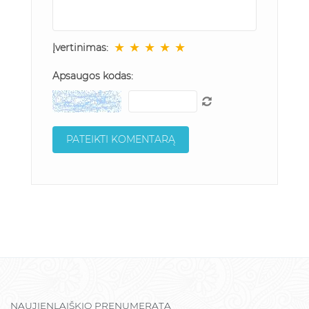
★
★
★
★
★
Įvertinimas:
Apsaugos kodas:
NAUJIENLAIŠKIO PRENUMERATA