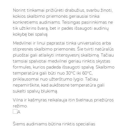
Norint tinkamai prižiūrėti drabužius, svarbu žinoti,
kokios skalbimo priemonės geriausiai tinka
konkretiems audiniams. Teisingas pasirinkimas ne
tik užtikrins švarą, bet ir padės išsaugoti audinių
kokybę bei spalvą.
Medvilnei ir linui paprastai tinka universalios arba
stipresnės skalbimo priemonės. Šie tvirti natūralūs
pluoštai gali atlaikyti intensyvesnį skalbimą. Tačiau
tamsiai spalvotai medvilnei geriau rinktis skystas
formules, kurios padeda išsaugoti spalvą. Skalbimo
temperatūra gali būti nuo 30°C iki 60°C,
priklausomai nuo užterštumo lygio. Tačiau
nepamirškite, kad aukštesnė temperatūra gali
sukelti spalvų blukimą.
Vilna ir kašmyras reikalauja itin švelnaus priežiūros
režimo.
Šiems audiniams būtina rinktis specialias