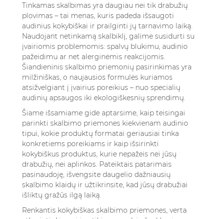
ir suaugusiųjų drabužiams?
Tinkamas skalbimas yra daugiau nei tik drabužių
6.3. Ar vandens kietumas turi įtakos skalbimo
plovimas – tai menas, kuris padeda išsaugoti
audinius kokybiškai ir prailginti jų tarnavimo laiką.
priemonių efektyvumui?
Naudojant netinkamą skalbiklį, galime susidurti su
6.4. Ar ekologiškos ar natūralios skalbimo
įvairiomis problemomis: spalvų blukimu, audinio
priemonės yra tokios pat efektyvios kaip
pažeidimu ar net alerginėmis reakcijomis.
tradicinės?
Šiandieninis skalbimo priemonių pasirinkimas yra
6.5. Ar milteliai, skystis, ar kapsulės geriau
milžiniškas, o naujausios formulės kuriamos
tinka spalvotiems drabužiams?
atsižvelgiant į įvairius poreikius – nuo specialių
audinių apsaugos iki ekologiškesnių sprendimų.
Šiame išsamiame gide aptarsime, kaip teisingai
parinkti skalbimo priemones kiekvienam audinio
tipui, kokie produktų formatai geriausiai tinka
konkretiems poreikiams ir kaip išsirinkti
kokybiškus produktus, kurie nepažeis nei jūsų
drabužių, nei aplinkos. Pateiktais patarimais
pasinaudoję, išvengsite daugelio dažniausių
skalbimo klaidų ir užtikrinsite, kad jūsų drabužiai
išliktų gražūs ilgą laiką.
Renkantis kokybiškas skalbimo priemones, verta