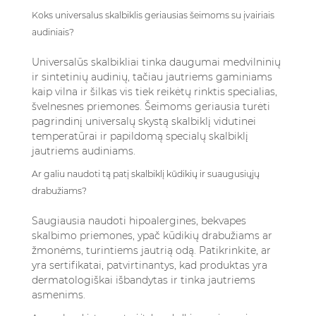
Koks universalus skalbiklis geriausias šeimoms su įvairiais
audiniais?
Universalūs skalbikliai tinka daugumai medvilninių
ir sintetinių audinių, tačiau jautriems gaminiams
kaip vilna ir šilkas vis tiek reikėtų rinktis specialias,
švelnesnes priemones. Šeimoms geriausia turėti
pagrindinį universalų skystą skalbiklį vidutinei
temperatūrai ir papildomą specialų skalbiklį
jautriems audiniams.
Ar galiu naudoti tą patį skalbiklį kūdikių ir suaugusiųjų
drabužiams?
Saugiausia naudoti hipoalergines, bekvapes
skalbimo priemones, ypač kūdikių drabužiams ar
žmonėms, turintiems jautrią odą. Patikrinkite, ar
yra sertifikatai, patvirtinantys, kad produktas yra
dermatologiškai išbandytas ir tinka jautriems
asmenims.