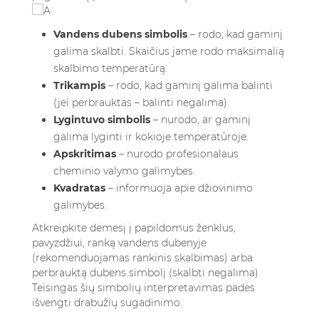
Vandens dubens simbolis
– rodo, kad gaminį
galima skalbti. Skaičius jame rodo maksimalią
skalbimo temperatūrą.
Trikampis
– rodo, kad gaminį galima balinti
(jei perbrauktas – balinti negalima).
Lygintuvo simbolis
– nurodo, ar gaminį
galima lyginti ir kokioje temperatūroje.
Apskritimas
– nurodo profesionalaus
cheminio valymo galimybes.
Kvadratas
– informuoja apie džiovinimo
galimybes.
Atkreipkite dėmesį į papildomus ženklus,
pavyzdžiui, ranką vandens dubenyje
(rekomenduojamas rankinis skalbimas) arba
perbrauktą dubens simbolį (skalbti negalima).
Teisingas šių simbolių interpretavimas padės
išvengti drabužių sugadinimo.