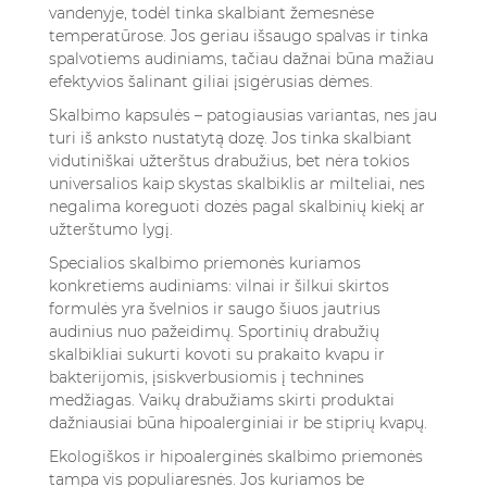
vandenyje, todėl tinka skalbiant žemesnėse
temperatūrose. Jos geriau išsaugo spalvas ir tinka
spalvotiems audiniams, tačiau dažnai būna mažiau
efektyvios šalinant giliai įsigėrusias dėmes.
Skalbimo kapsulės – patogiausias variantas, nes jau
turi iš anksto nustatytą dozę. Jos tinka skalbiant
vidutiniškai užterštus drabužius, bet nėra tokios
universalios kaip skystas skalbiklis ar milteliai, nes
negalima koreguoti dozės pagal skalbinių kiekį ar
užterštumo lygį.
Specialios skalbimo priemonės kuriamos
konkretiems audiniams: vilnai ir šilkui skirtos
formulės yra švelnios ir saugo šiuos jautrius
audinius nuo pažeidimų. Sportinių drabužių
skalbikliai sukurti kovoti su prakaito kvapu ir
bakterijomis, įsiskverbusiomis į technines
medžiagas. Vaikų drabužiams skirti produktai
dažniausiai būna hipoalerginiai ir be stiprių kvapų.
Ekologiškos ir hipoalerginės skalbimo priemonės
tampa vis populiaresnės. Jos kuriamos be