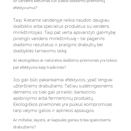
Ar vandens kietumas turi įtakos skalbimo priemonių
efektyvumui?
Taip. Kietame vandenyje reikia naudoti daugiau
skalbiklio arba specialius produktus su vandens
minkštintojais. Taip pat verta apsvarstyti galimybę
įsirengti vandens minkštintuvą – tai pagerins
skalbimo rezultatus ir prailgins drabužių bei
skalbyklės tarnavimo laiką.
Ar ekologiškos ar natūralios skalbimo priemonės yra tokios
pat efektyvios kaip tradicinės?
Jos gali būti pakankamai efektyvios, ypač lengvai
užterštiems drabužiams. Tačiau sudėtingesnėms
dėmėms vis tiek gali prireikti išankstinio
apdorojimo arba fermentinių produktų.
Ekologiškos priemonės yra puikus kompromisas
tarp valymo galios ir aplinkos apsaugos.
Ar milteliai, skystis, ar kapsulės geriau tinka spalvotiems
drabužiams?