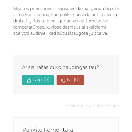
Skystos priemonės ir kapsulės dažnai geriau tirpsta
ir mažiau tikėtina, kad paliks nuosėdų ant spalvotų
drabužių. Jos taip pat geriau veikia žemesnėse
temperatūrose, kuriose dažniausiai skalbiami
spalvoti audiniai, kad būtų išsaugota jų spalva.
Ar šis įrašas buvo naudingas tau?
Taip
(0)
Ne
(0)
Paskelbta:
Buitinė Chemija
Palikite komentarą