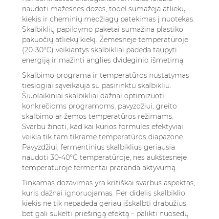
naudoti mažesnes dozes, todėl sumažėja atliekų
kiekis ir cheminių medžiagų patekimas į nuotekas.
Skalbiklių papildymo paketai sumažina plastiko
pakuočių atliekų kiekį. Žemesnėje temperatūroje
(20-30°C) veikiantys skalbikliai padeda taupyti
energiją ir mažinti anglies dvideginio išmetimą.
Skalbimo programa ir temperatūros nustatymas
tiesiogiai sąveikauja su pasirinktu skalbikliu.
Šiuolaikiniai skalbikliai dažnai optimizuoti
konkrečioms programoms, pavyzdžiui, greito
skalbimo ar žemos temperatūros režimams.
Svarbu žinoti, kad kai kurios formulės efektyviai
veikia tik tam tikrame temperatūros diapazone.
Pavyzdžiui, fermentinius skalbiklius geriausia
naudoti 30-40°C temperatūroje, nes aukštesnėje
temperatūroje fermentai praranda aktyvumą.
Tinkamas dozavimas yra kritiškai svarbus aspektas,
kuris dažnai ignoruojamas. Per didelis skalbiklio
kiekis ne tik nepadeda geriau išskalbti drabužius,
bet gali sukelti priešingą efektą – palikti nuosėdų