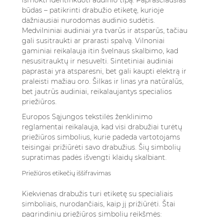
išmokti identifikuoti audinio tipą. Paprasčiausias
būdas – patikrinti drabužio etiketę, kurioje
dažniausiai nurodomas audinio sudėtis.
Medvilniniai audiniai yra tvarūs ir atsparūs, tačiau
gali susitraukti ar prarasti spalvą. Vilnoniai
gaminiai reikalauja itin švelnaus skalbimo, kad
nesusitrauktų ir nesuvelti. Sintetiniai audiniai
paprastai yra atsparesni, bet gali kaupti elektrą ir
praleisti mažiau oro. Šilkas ir linas yra natūralūs,
bet jautrūs audiniai, reikalaujantys specialios
priežiūros.
Europos Sąjungos tekstilės ženklinimo
reglamentai reikalauja, kad visi drabužiai turėtų
priežiūros simbolius, kurie padeda vartotojams
teisingai prižiūrėti savo drabužius. Šių simbolių
supratimas padės išvengti klaidų skalbiant.
Priežiūros etikečių iššifravimas
Kiekvienas drabužis turi etiketę su specialiais
simboliais, nurodančiais, kaip jį prižiūrėti. Štai
pagrindinių priežiūros simbolių reikšmės: