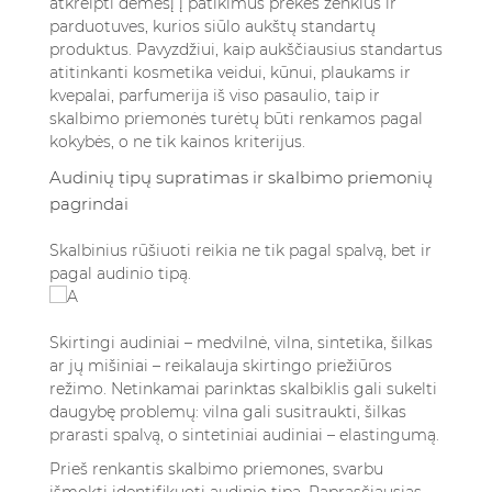
atkreipti dėmesį į patikimus prekės ženklus ir
parduotuves, kurios siūlo aukštų standartų
produktus. Pavyzdžiui, kaip
aukščiausius standartus
atitinkanti kosmetika veidui, kūnui, plaukams ir
kvepalai, parfumerija iš viso pasaulio
, taip ir
skalbimo priemonės turėtų būti renkamos pagal
kokybės, o ne tik kainos kriterijus.
Audinių tipų supratimas ir skalbimo priemonių
pagrindai
Skalbinius rūšiuoti reikia ne tik pagal spalvą, bet ir
pagal audinio tipą.
Skirtingi audiniai – medvilnė, vilna, sintetika, šilkas
ar jų mišiniai – reikalauja skirtingo priežiūros
režimo. Netinkamai parinktas skalbiklis gali sukelti
daugybę problemų: vilna gali susitraukti, šilkas
prarasti spalvą, o sintetiniai audiniai – elastingumą.
Prieš renkantis skalbimo priemones, svarbu