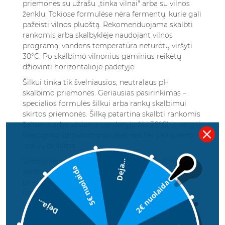
priemones su užrašu „tinka vilnai" arba su vilnos
ženklu. Tokiose formulėse nėra fermentų, kurie gali
pažeisti vilnos pluoštą. Rekomenduojama skalbti
rankomis arba skalbyklėje naudojant vilnos
programą, vandens temperatūra neturėtų viršyti
30°C. Po skalbimo vilnonius gaminius reikėtų
džiovinti horizontalioje padėtyje.
Šilkui tinka tik švelniausios, neutralaus pH
skalbimo priemonės. Geriausias pasirinkimas –
specialios formulės šilkui arba rankų skalbimui
skirtos priemonės. Šilką patartina skalbti rankomis
šaltame arba vėsiame vandenyje (iki 30°C) ir vengti
tiesioginio džiovinimo saulėje, nes tai gali sukelti
spalvų blukimą.
Sintetiniams audiniams (poliesteriui, nailonui,
Deja...
5€ nuolaida
akrilo pluoštui) tinka įprastos universalios
2€ nuolaida
priemonės, tačiau geriausia rinktis skystas
formules arba kapsules, nes jos geriau tirpsta ir
Deja...
mažiau tikėtina, kad paliks nuosėdų. Sintetiniai
audiniai paprastai skalbimi 30-40°C temperatūroje.