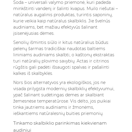
Soda – universali valymo priemonė, kuri padeda
minkštinti vandenį ir šalinti kvapus. Muilo riešutai –
natūralus augalinis produktas, turintis saponinų,
kurie veikia kaip natūralus skalbiklis. Jie švelnūs
audiniams, bet mažiau efektyvūs šalinant
įsisenėjusias dėmes.
Senolių išmintis siūlo ir kitus natūralius būdus:
pelenų šarmas tradiciškai naudotas baltiems
lininiams audiniams skalbti, o kaštonų ekstraktas
turi natūralių plovimo savybių. Actas ir citrinos
rūgštis gali padėti išsaugoti spalvas ir pašalinti
kalkes iš skalbyklės.
Nors šios alternatyvos yra ekologiškos, jos ne
visada prilygsta modernių skalbiklių efektyvumui,
ypač šalinant sudėtingas dėmes ar skalbiant
žemesnėse temperatūrose. Vis dėlto, jos puikiai
tinka jautriems audiniams ir žmonėms,
ieškantiems natūralesnių buities priemonių.
Tinkamo skalbiklio parinkimas kiekvienam
audiniui