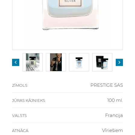


PRESTIGE SAS
ZĪMOLS
100 ml.
JŪRAS KĀJNIEKS
Francija
VALSTS
Vīriešiem
ATNĀCA