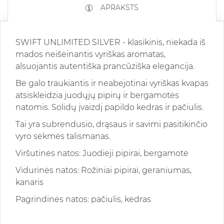
APRAKSTS
SWIFT UNLIMITED SILVER - klasikinis, niekada iš
mados neišeinantis vyriškas aromatas,
alsuojantis autentiška prancūziška elegancija.
Be galo traukiantis ir neabejotinai vyriškas kvapas
atsiskleidzia juodųjų pipirų ir bergamotės
natomis. Solidų įvaizdį papildo kedras ir pačiulis.
Tai yra subrendusio, drąsaus ir savimi pasitikinčio
vyro sėkmės talismanas.
Viršutinės natos: Juodieji pipirai, bergamotė
Vidurinės natos: Rožiniai pipirai, geraniumas,
kanaris
Pagrindinės natos: pačiulis, kedras