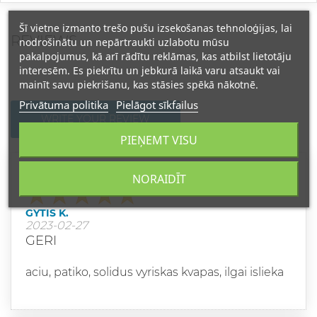
Šī vietne izmanto trešo pušu izsekošanas tehnoloģijas, lai
REVIEWS
nodrošinātu un nepārtraukti uzlabotu mūsu
pakalpojumus, kā arī rādītu reklāmas, kas atbilst lietotāju
interesēm. Es piekrītu un jebkurā laikā varu atsaukt vai
mainīt savu piekrišanu, kas stāsies spēkā nākotnē.
Privātuma politika
Pielāgot sīkfailus
WRITE YOUR REVIEW
PIEŅEMT VISU
Grade
NORAIDĪT
GYTIS K.
2023-02-27
GERI
aciu, patiko, solidus vyriskas kvapas, ilgai islieka