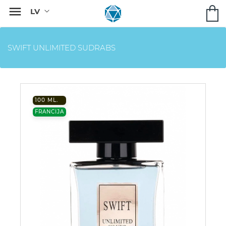

SWIFT UNLIMITED SUDRABS
100 ML.
FRANCIJA