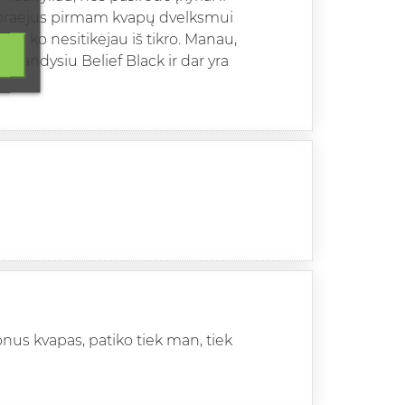
t...praėjus pirmam kvapų dvelksmui
ug, ko nesitikėjau iš tikro. Manau,
 išbandysiu Belief Black ir dar yra
alonus kvapas, patiko tiek man, tiek