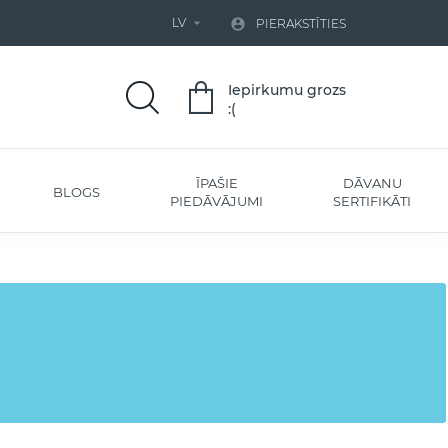
LV


PIERAKSTĪTIES
Iepirkumu grozs
:(
ĪPAŠIE
DĀVANU
BLOGS
PIEDĀVĀJUMI
SERTIFIKĀTI