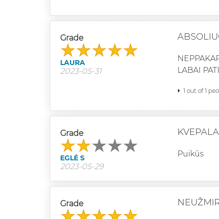
ABSOLIU
Grade
NEPPAKAR
LAURA
LABAI PAT
2023-05-31
1 out of 1 pe
KVEPALA
Grade
Puikūs
EGLĖ S
2023-05-29
NEUŽMIR
Grade