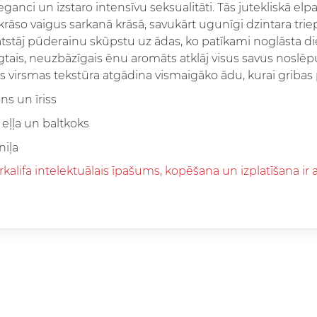
leganci un izstaro intensīvu seksualitāti. Tās jutekliskā el
krāso vaigus sarkanā krāsā, savukārt ugunīgi dzintara tri
 atstāj pūderainu skūpstu uz ādas, ko patīkami noglāsta diev
gtais, neuzbāzīgais ēnu aromāts atklāj visus savus noslēpu
 virsmas tekstūra atgādina vismaigāko ādu, kurai gribas pi
ons un īriss
s eļļa un baltkoks
niļa
rkalifa intelektuālais īpašums, kopēšana un izplatīšana ir a