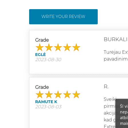
WRITE YOUR REVIEW
BURKALI
Grade
Turėjau Ex
EGLĖ
pavadinimo
2023-08-30
R.
Grade
Sveiki,
RAMUTE K
Šī v
pirmiausia
2023-08-03
nepā
akcijas, mi
atbi
kad galėči
main
Extreme ner