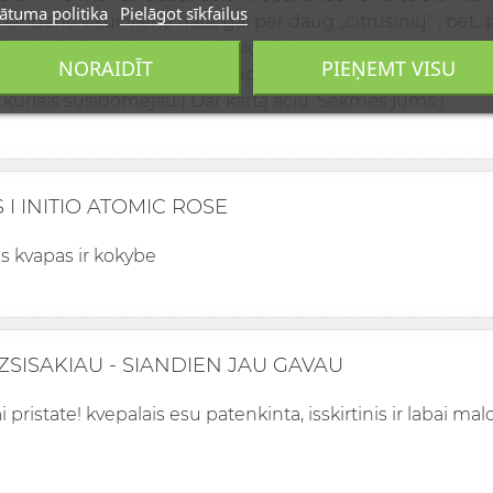
ātuma politika
Pielāgot sīkfailus
 lendanti visur viena nata, gal per daug ,,citrusinių" , be
rodė visai neblogas. Gal tiesiog iš karto to aštrumo per da
NORAIDĪT
PIEŅEMT VISU
ijaukinsiu:) pirkau pagal atsiliepimus . Ateičiai manau tikrai
, kuriais susidomėjau:) Dar kartą ačiū. Sėkmės jums:)
I INITIO ATOMIC ROSE
s kvapas ir kokybe
ZSISAKIAU - SIANDIEN JAU GAVAU
ai pristate! kvepalais esu patenkinta, isskirtinis ir labai m