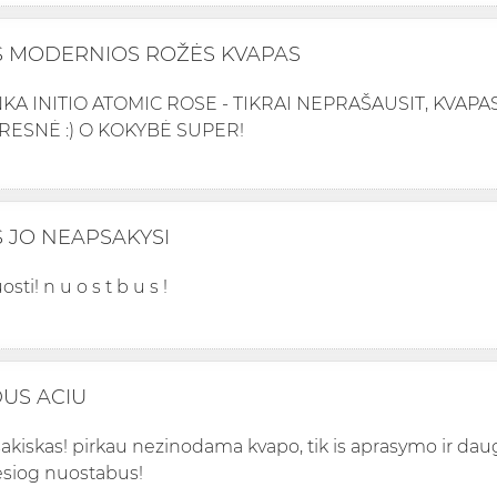
 MODERNIOS ROŽĖS KVAPAS
KA INITIO ATOMIC ROSE - TIKRAI NEPRAŠAUSIT, KVAPAS
RESNĖ :) O KOKYBĖ SUPER!
S JO NEAPSAKYSI
uosti! n u o s t b u s !
US ACIU
akiskas! pirkau nezinodama kvapo, tik is aprasymo ir daug
iesiog nuostabus!