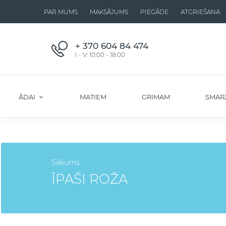
PAR MUMS
MAKSĀJUMS
PIEGĀDE
ATGRIEŠANA
+ 370 604 84 474
I - V: 10:00 - 18:00
ĀDAI
MATIEM
GRIMAM
SMAR
Sākums
ĪPAŠI ROŽA