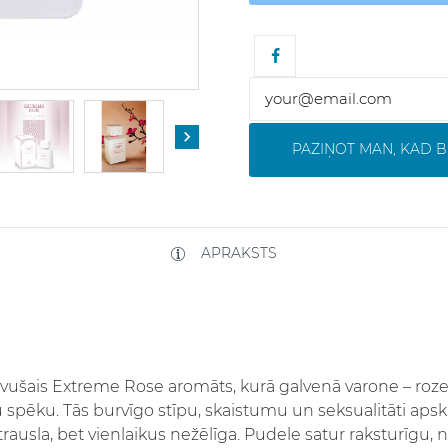

PAZIŅOT MAN, KAD B
APRAKSTS
uvušais Extreme Rose aromāts, kurā galvenā varone – roze
 spēku. Tās burvīgo stīpu, skaistumu un seksualitāti apska
, trausla, bet vienlaikus nežēlīga. Pudele satur raksturīg