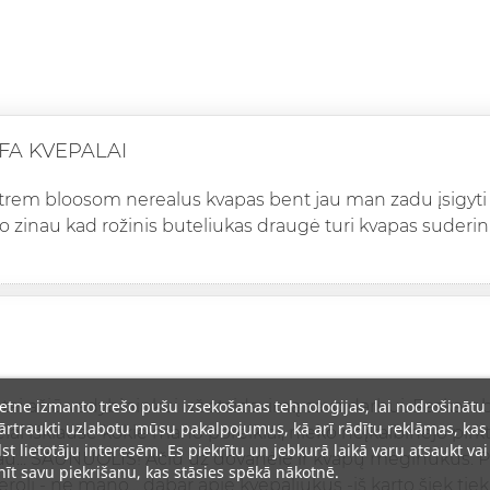
FA KVEPALAI
trem bloosom nerealus kvapas bent jau man zadu įsigyt
 zinau kad rožinis buteliukas draugė turi kvapas suderin
ietne izmanto trešo pušu izsekošanas tehnoloģijas, lai nodrošinātu
 tai ačiū vadybininkui už atsidavimą savo darbui. Paskam
rtraukti uzlabotu mūsu pakalpojumus, kā arī rādītu reklāmas, kas
elai išklausė kokie mano poreikiai, nieko neįkalbinėjo pirkt
lst lietotāju interesēm. Es piekrītu un jebkurā laikā varu atsaukt vai
au... ŠAUNUOLIS! Ačiū už dovanėlę ir kvapų mėginukus. Pat
īt savu piekrišanu, kas stāsies spēkā nākotnē.
oli - ne mano... dabar apie kvepaliukus -iš karto šiek tiek 