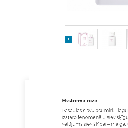

Ekstrēma roze
Pasaules slavu acumirklī ieg
izstaro fenomenālu sievišķīgu
veltījums sievišķībai – maiga