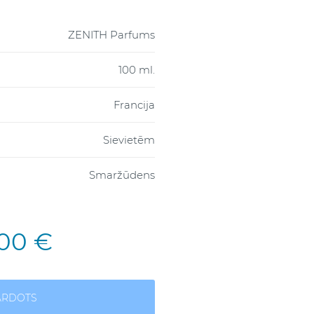
ZENITH Parfums
100 ml.
Francija
Sievietēm
Smaržūdens
,00 €
ĀRDOTS