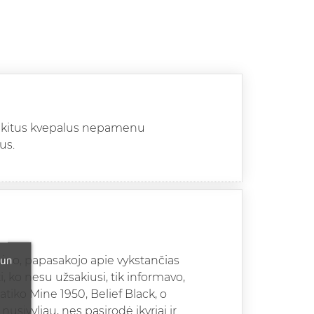
i kitus kvepalus nepamenu
us.
 un
bino, papasakojo apie vykstančias
i, ko nesu užsakiusi, tik informavo,
iko Mine 1950, Belief Black, o
nusivyliau, nes pasirodė įkyriai ir