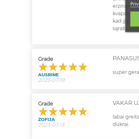
Priv
erzinančiai
kvapas pasi
kad jį pris
sąrašiukas
PANASUS 
Grade
super gera
AUSRINE
2023-07-19
VAKAR U
Grade
labai greit
ZOFIJA
dukrai.
2023-07-13