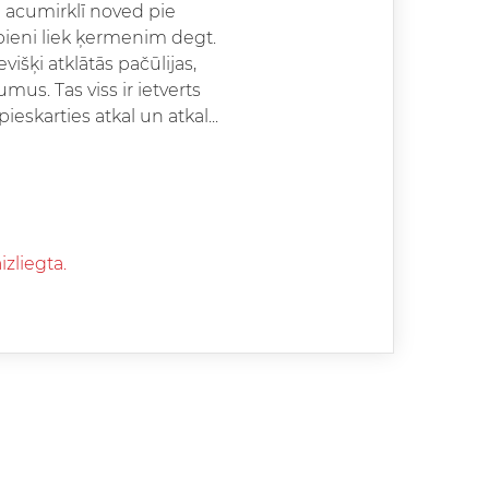
pa acumirklī noved pie
epieni liek ķermenim degt.
išķi atklātās pačūlijas,
mus. Tas viss ir ietverts
eskarties atkal un atkal...
izliegta.