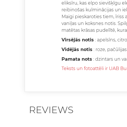
eliksīru, kas elpo sievišķīgu e
reibinošas kulminācijas un ie
Maigi pieskaroties tiem, īriss
vaniļas un koksnes notis. Spil
matētas krāsas pudelītē, kuras
Virsējās notis
: apelsīns, citr
Vidējās notis
: roze, pačūlija
Pamata nots
: dzintars un va
Teksts un fotoattēli ir UAB Bu
REVIEWS