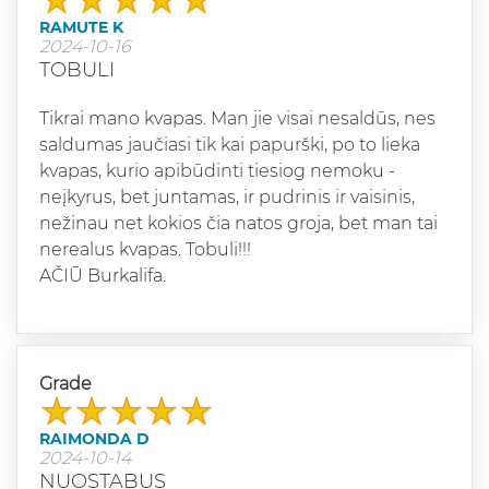
RAMUTE K
2024-10-16
TOBULI
Tikrai mano kvapas. Man jie visai nesaldūs, nes
saldumas jaučiasi tik kai papurški, po to lieka
kvapas, kurio apibūdinti tiesiog nemoku -
neįkyrus, bet juntamas, ir pudrinis ir vaisinis,
nežinau net kokios čia natos groja, bet man tai
nerealus kvapas. Tobuli!!!
AČIŪ Burkalifa.
Grade
RAIMONDA D
2024-10-14
NUOSTABUS