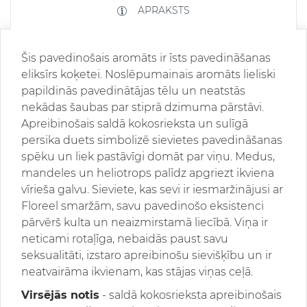
APRAKSTS
Šis pavedinošais aromāts ir īsts pavedināšanas
eliksīrs koķetei. Noslēpumainais aromāts lieliski
papildinās pavedinātājas tēlu un neatstās
nekādas šaubas par stiprā dzimuma pārstāvi.
Apreibinošais saldā kokosrieksta un sulīgā
persika duets simbolizē sievietes pavedināšanas
spēku un liek pastāvīgi domāt par viņu. Medus,
mandeles un heliotrops palīdz apgriezt ikviena
vīrieša galvu. Sieviete, kas sevi ir iesmaržinājusi ar
Floreel smaržām, savu pavedinošo eksistenci
pārvērš kulta un neaizmirstamā liecībā. Viņa ir
neticami rotaļīga, nebaidās paust savu
seksualitāti, izstaro apreibinošu sievišķību un ir
neatvairāma ikvienam, kas stājas viņas ceļā.
Virsējās notis
- saldā kokosrieksta apreibinošais