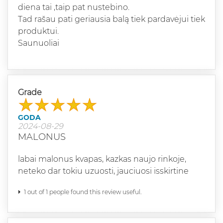
diena tai ,taip pat nustebino.
Tad rašau pati geriausia balą tiek pardavėjui tiek
produktui.
Saunuoliai
Grade
GODA
2024-08-29
MALONUS
labai malonus kvapas, kazkas naujo rinkoje,
neteko dar tokiu uzuosti, jauciuosi isskirtine
1 out of 1 people found this review useful.