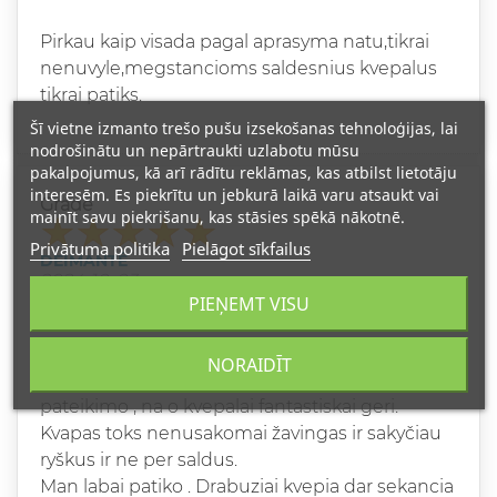
Pirkau kaip visada pagal aprasyma natu,tikrai
nenuvyle,megstancioms saldesnius kvepalus
tikrai patiks.
Šī vietne izmanto trešo pušu izsekošanas tehnoloģijas, lai
nodrošinātu un nepārtraukti uzlabotu mūsu
pakalpojumus, kā arī rādītu reklāmas, kas atbilst lietotāju
interesēm. Es piekrītu un jebkurā laikā varu atsaukt vai
Grade
mainīt savu piekrišanu, kas stāsies spēkā nākotnē.
Privātuma politika
Pielāgot sīkfailus
DEIMANTĖ
2024-10-03
PIEŅEMT VISU
NUSTEBINO
Pirkau "kate maiše" likau maloniai nustebinta.
NORAIDĪT
Pristatymas sekancia diena po uzsakymo
pateikimo , na o kvepalai fantastiskai geri.
Kvapas toks nenusakomai žavingas ir sakyčiau
ryškus ir ne per saldus.
Man labai patiko . Drabuziai kvepia dar sekancia