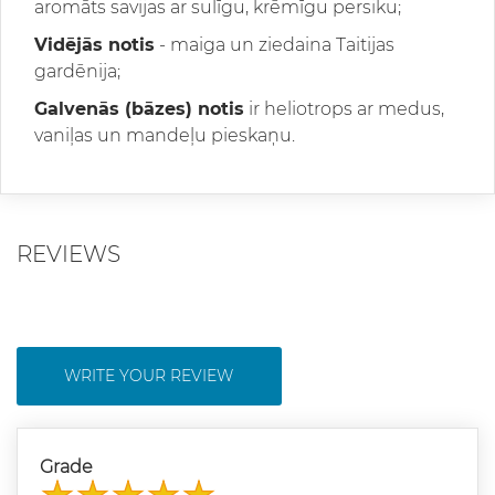
aromāts savijas ar sulīgu, krēmīgu persiku;
Vidējās notis
- maiga un ziedaina Taitijas
gardēnija;
Galvenās (bāzes) notis
ir heliotrops ar medus,
vaniļas un mandeļu pieskaņu.
REVIEWS
WRITE YOUR REVIEW
Grade