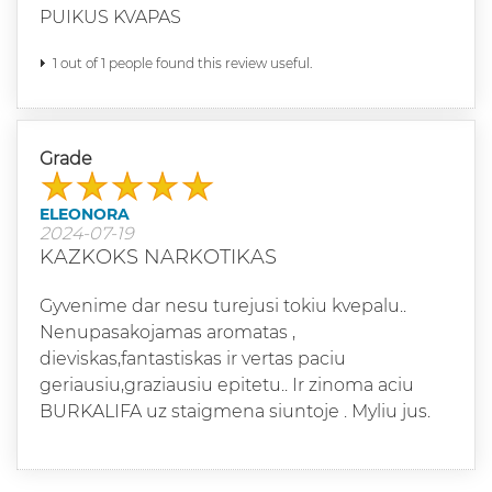
PUIKUS KVAPAS
1 out of 1 people found this review useful.
Grade
ELEONORA
2024-07-19
KAZKOKS NARKOTIKAS
Gyvenime dar nesu turejusi tokiu kvepalu..
Nenupasakojamas aromatas ,
dieviskas,fantastiskas ir vertas paciu
geriausiu,graziausiu epitetu.. Ir zinoma aciu
BURKALIFA uz staigmena siuntoje . Myliu jus.