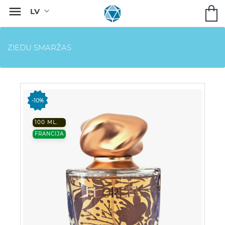

ZIEDU SMARŽAS
-10%
100 ML.
FRANCIJA