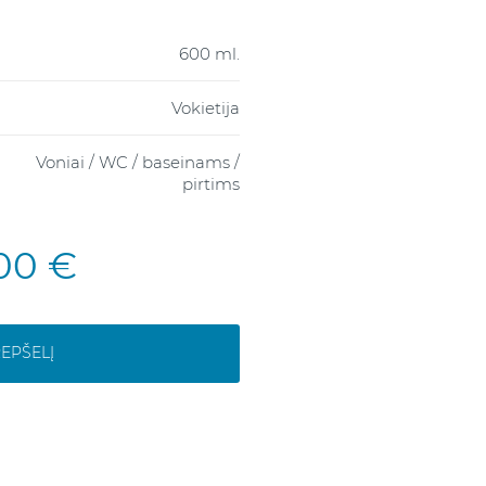
600 ml.
Vokietija
Voniai / WC / baseinams /
pirtims
,00 €
REPŠELĮ