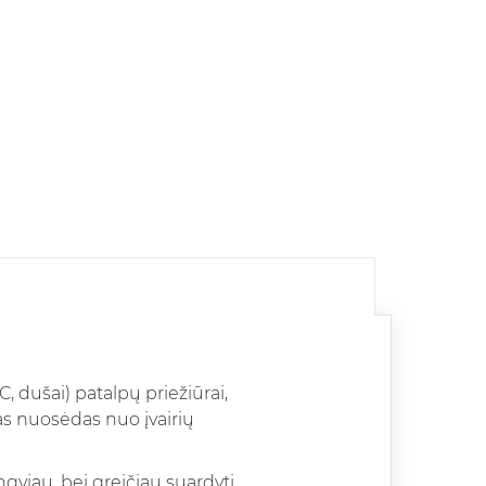
 dušai) patalpų priežiūrai,
tas nuosėdas nuo įvairių
gviau, bei greičiau suardyti