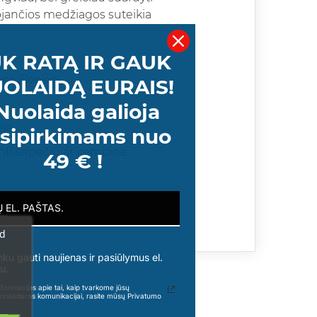
jančios medžiagos suteikia
K RATĄ IR GAUK
o / kiekio .
OLAIDĄ EURAIS!
Nuolaida galioja
ja.
sipirkimams nuo
rinti šepečiu ar kempine.
49 € !
ad
nku gauti naujienas ir pasiūlymus el.
u.
formacijos apie tai, kaip tvarkome jūsų
rinkodaros komunikacijai, rasite mūsų Privatumo