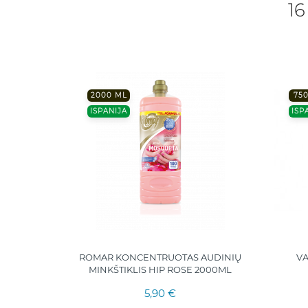
16
2000 ML
750
ISPANIJA
ISP
ALIKLIS
ROMAR KONCENTRUOTAS AUDINIŲ
VA
5 ltr.
MINKŠTIKLIS HIP ROSE 2000ML
5,90 €