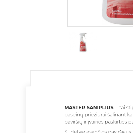
MASTER SANIPLIUS
– tai st
baseinų priežiūrai šalinant ka
paviršių ir įvairios paskirties 
Sudėtyje esančios paviršiaus