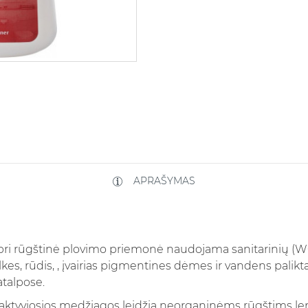
APRAŠYMAS
ipri rūgštinė plovimo priemonė naudojama sanitarinių (WC,
lkes, rūdis, , įvairias pigmentines dėmes ir vandens palik
patalpose.
 aktyviosios medžiagos leidžia neorganinėms rūgštims len