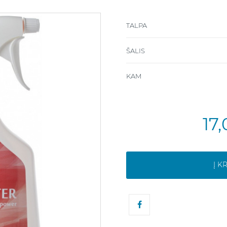
TALPA
ŠALIS
KAM
17
Į K