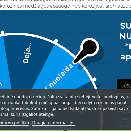
ikorozinės medžiagos apsaugo nuo korozijos , aromatizuo
o pačiu pagerina darbą su priemone.
SU
 10L vandens), priklausomai nuo susidarusių apnašų stori
NU
*
Deja...
da
 +20 ° - +40 °C. Keliant temperatūrą, plovimo efektas didė
ap
a mirkyti , neleidžiant paviršiams išdžiūti ir pakartotinai t
2€ nuolaida
 gerai nuplaukite vandeniu.
vetainė naudoja trečiųjų šalių svetainių stebėjimo technologijas, k
tų ir nuolat tobulintų mūsų paslaugas bei rodytų reklamas pagal
Deja...
Suti
otojų interesus. Sutinku ir galiu bet kada atšaukti ar pakeisti savo
pašt
kimą, kuris įsigalios ateityje.
Daugiau in
atumo politika
Daugiau informacijos
duomenis 
politikoje