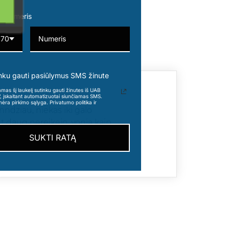
o numeris
370
nku gauti pasiūlymus SMS žinute
s šį laukelį sutinku gauti žinutes iš UAB
“, įskaitant automatizuotai siunčiamas SMS.
nėra pirkimo sąlyga. Privatumo politika ir
anndziau, niekas iki galo
st daug nereikejo. vonia kaip
SUKTI RATĄ