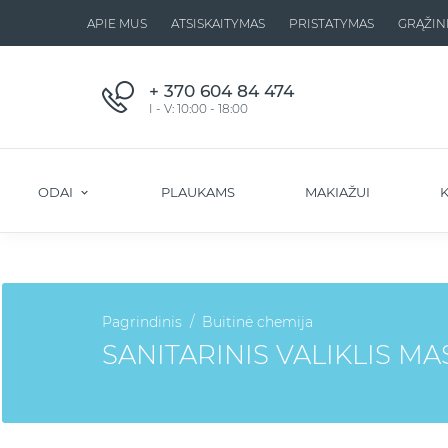
APIE MUS
ATSISKAITYMAS
PRISTATYMAS
GRĄŽIN
+ 370 604 84 474
I - V: 10:00 - 18:00
ODAI
PLAUKAMS
MAKIAŽUI
K
Pagrindinis
Buitinė chemija
SANITARINIS VALIKLIS M