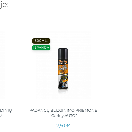
je:
500ML.
5000M
ISPANIJA
ISPANI
DINIŲ
PADANGŲ BLIZGINIMO PRIEMONĖ
ROMAR 
0ML
"Garley AUTO"
F
7,50 €