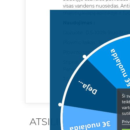
visas vandens nuosėdas. Ant
malonų kvapą aplinkoje ir tu
Naudojimas :
Dozuotė: 0,5-100% (nuo 50ml /
Plovimo laikas : 15-30 min.
5€ nuolai
Plovimo tirpalo temperatūra :
Stipriai užterštas vietas būtin
Panaudojus ploviklį, paviršių
Tūris: 600 ml.
Deja...
Ši s
teik
vart
suti
ATSILIEPIMAI
Priv
3€ nuolaida