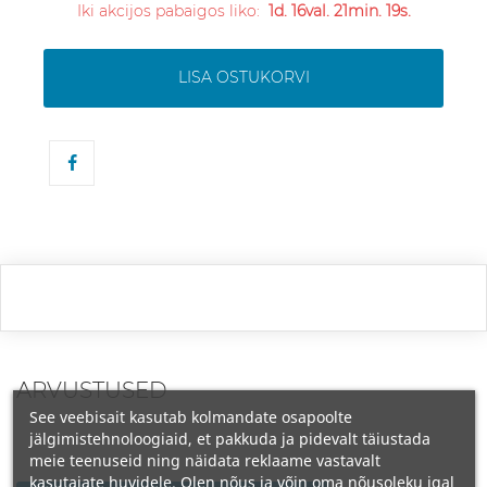
Iki akcijos pabaigos liko:
1d. 16val. 21min. 19s.
LISA OSTUKORVI
ARVUSTUSED
See veebisait kasutab kolmandate osapoolte
jälgimistehnoloogiaid, et pakkuda ja pidevalt täiustada
meie teenuseid ning näidata reklaame vastavalt
kasutajate huvidele. Olen nõus ja võin oma nõusoleku igal