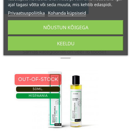
ajal tagasi võtta või seda muuta, mis kehtib edaspidi.
KIRJUTAGE OMA ARVUSTUS
Privaatsuspoliitika
Kohanda küpsiseid
NÕUSTUN KÕIGEGA
KEELDU
Samas kategoorias on veel 16 toodet :
OUT-OF-STOCK
50ML.
HISPAANIA