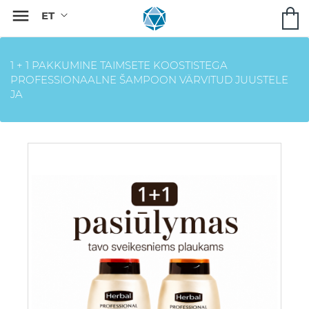

1 + 1 PAKKUMINE TAIMSETE KOOSTISTEGA
PROFESSIONAALNE ŠAMPOON VÄRVITUD JUUSTELE
JA