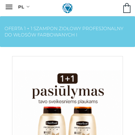

OFERTA 1 + 1 SZAMPON ZIOŁOWY PROFESJONALNY
DO WŁOSÓW FARBOWANYCH I