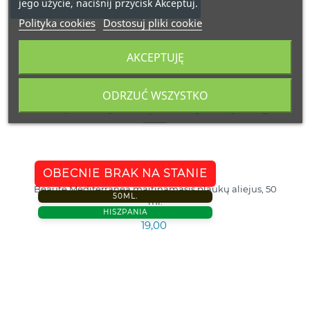
jego użycie, naciśnij przycisk Akceptuj.
Polityka cookies
Dostosuj pliki cookie
AKCEPTUJĘ
ODRZUĆ WSZYSTKO
16 inne produkty należące do tej samej kategorii:
OBECNIE BRAK NA STANIE
Beaute Mediterranea maitinamasis plaukų aliejus, 50
50ML.
ml.
HISZPANIA
19,00