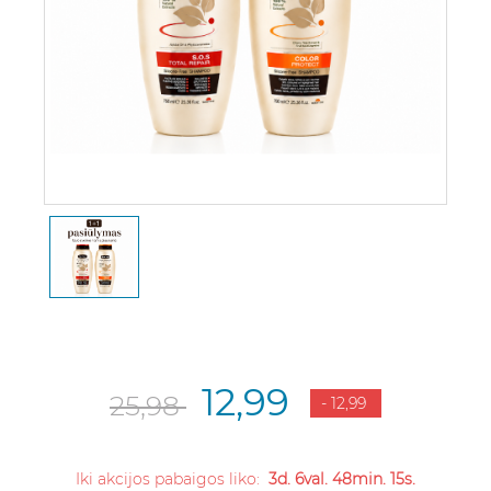
12,99
25,98
- 12,99
Iki akcijos pabaigos liko:
3d. 6val. 48min. 15s.