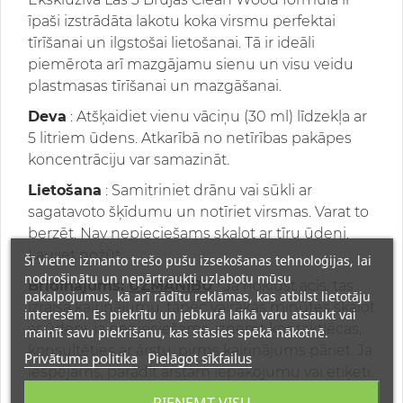
īpaši izstrādāta lakotu koka virsmu perfektai
tīrīšanai un ilgstošai lietošanai. Tā ir ideāli
piemērota arī mazgājamu sienu un visu veidu
plastmasas tīrīšanai un mazgāšanai.
Deva
: Atšķaidiet vienu vāciņu (30 ml) līdzekļa ar
5 litriem ūdens. Atkarībā no netīrības pakāpes
koncentrāciju var samazināt.
Lietošana
: Samitriniet drānu vai sūkli ar
sagatavoto šķīdumu un notīriet virsmas. Varat to
berzēt. Nav nepieciešams skalot ar tīru ūdeni.
Ļaujiet nožūt.
Šī vietne izmanto trešo pušu izsekošanas tehnoloģijas, lai
nodrošinātu un nepārtraukti uzlabotu mūsu
Brīdinājums:
UZMANĪBU
! Ja nokļūst acīs, tas
pakalpojumus, kā arī rādītu reklāmas, kas atbilst lietotāju
izraisa kairinājumu, tāpēc vairākas minūtes skalot
interesēm. Es piekrītu un jebkurā laikā varu atsaukt vai
ar ūdeni, ja nepieciešams, izņemt kontaktlēcas,
mainīt savu piekrišanu, kas stāsies spēkā nākotnē.
konsultēties ar ārstu, pirms kairinājums pāriet. Ja
Privātuma politika
Pielāgot sīkfailus
iespējams, parādīt ārstam iepakojumu vai etiķeti.
Ieteicams valkāt aizsargbrilles. Pēc produkta