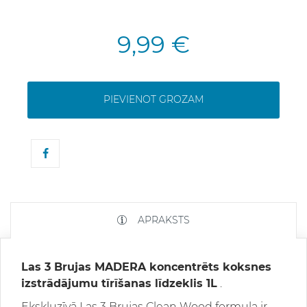
9,99 €
PIEVIENOT GROZAM
APRAKSTS
Las 3 Brujas MADERA koncentrēts koksnes
izstrādājumu tīrīšanas līdzeklis 1L
.
Ekskluzīvā Las 3 Brujas Clean Wood formula ir