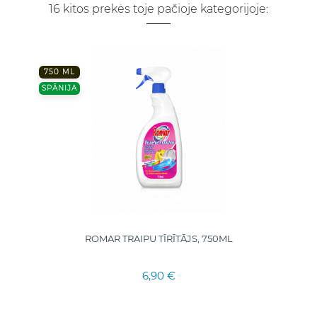
16 kitos prekės toje pačioje kategorijoje:
750 ML
SPĀNIJA
ROMAR TRAIPU TĪRĪTĀJS, 750ML
6,90 €