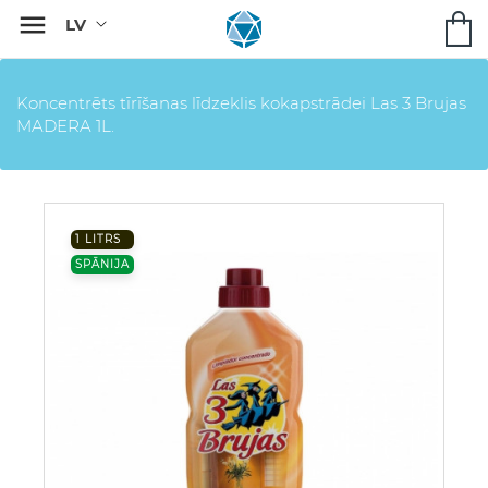

Koncentrēts tīrīšanas līdzeklis kokapstrādei Las 3 Brujas
MADERA 1L.
1 LITRS
SPĀNIJA