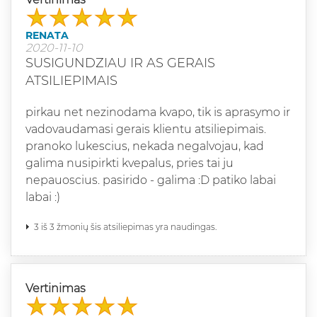
RENATA
2020-11-10
SUSIGUNDZIAU IR AS GERAIS
ATSILIEPIMAIS
pirkau net nezinodama kvapo, tik is aprasymo ir
vadovaudamasi gerais klientu atsiliepimais.
pranoko lukescius, nekada negalvojau, kad
galima nusipirkti kvepalus, pries tai ju
nepauoscius. pasirido - galima :D patiko labai
labai :)
3 iš 3 žmonių šis atsiliepimas yra naudingas.
Vertinimas