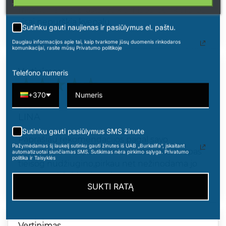
mechanizmas prastai veikia ir labai sunkiai arba
visai nepurškia kvepalų.
Sutinku gauti naujienas ir pasiūlymus el. paštu.
Daugiau informacijos apie tai, kaip tvarkome jūsų duomenis rinkodaros
komunikacijai, rasite mūsų Privatumo politikoje
Vertinimas
Telefono numeris
+370
LINA D
2021-07-01
LINA
Sutinku gauti pasiūlymus SMS žinute
Paprašiau rekomendacijos pagal savo
Pažymėdamas šį laukelį sutinku gauti žinutes iš UAB „Burkalifa“, įskaitant
mėgstamus kvapus ir likau nustebinta, kvapas
automatizuotai siunčiamas SMS. Sutikimas nėra pirkimo sąlyga. Privatumo
politika ir Taisyklės
tieisog nudžiugino,pirkau net nežinodama jo
aromato. :) Saldus ir malonus aromatas.
SUKTI RATĄ
Vertinimas