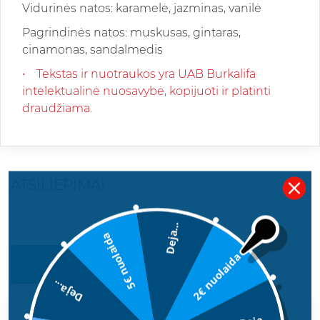
Vidurinės natos: karamelė, jazminas, vanilė
Pagrindinės natos: muskusas, gintaras,
cinamonas, sandalmedis
• Tekstas ir nuotraukos yra UAB Burkalifa
intelektualinė nuosavybė, kopijuoti ir platinti
draudžiama.
ATSILIEPIMAI
Deja...
5€ nuolaida
2€ nuolaida
PARAŠYKITE SAVO ATSILIEPIMĄ
Deja...