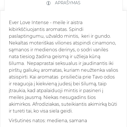
APRAŠYMAS
Ever Love Intense - meile ir aistra
kibirkščiuojantis aromatas. Spindi
paslaptingumu, užvaldo mintis, keri ir gundo.
Nekaltas moteriškas viliones atspindi cinamono,
sąmanos ir medienos derinys, o sodri vanilės
nata tiesiog žadina geismą ir užlieja kūną
šiluma. Nepaprastai seksualus ir jaudinantis iki
pirštų galiukų aromatas, kuriam neužtenka valios
atsispirti. Kai aromatas prisiliečia prie Tavo odos
ir reaguoja į kiekvieną judesį bei šilumą, taip
įtraukia, kad atpalaiduoji mintis ir pasineri į
meilės jausmą. Niekas nesugadins šios
akimirkos. Afrodiziakas, suteikiantis akimirką būti
ir turėti tai, ko visa siela geidi.
Viršutinės natos: mediena, samana