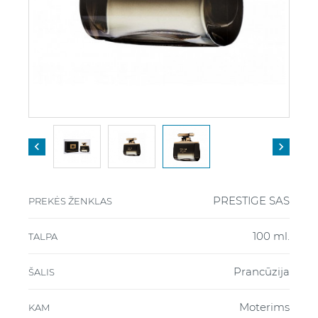


PRESTIGE SAS
PREKĖS ŽENKLAS
100 ml.
TALPA
Prancūzija
ŠALIS
Moterims
KAM