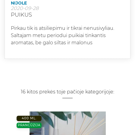
NIJOLE
2020-09-28
PUIKUS
Pirkau tik is atsiliepimu ir tikrai nenusivyliau.
Saltajam metu periodui puikiai tinkantis
aromatas, be galo siltas ir malonus
16 kitos prekės toje pačioje kategorijoje:
400 ML.
PRANCŪZIJA