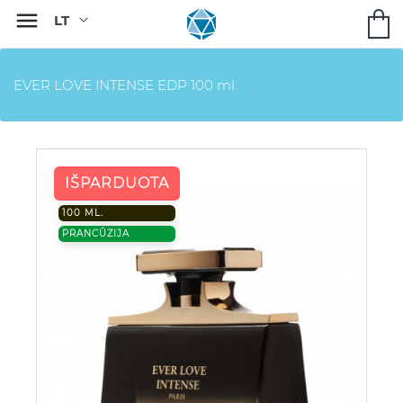

EVER LOVE INTENSE EDP 100 ml.
IŠPARDUOTA
100 ML.
PRANCŪZIJA