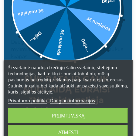
Deja...
Vertinimas
3€ nuolaida
INDRĖ
3€ nuolaida
2026-05-17
LAUKIU KADA ATSIRAS PREKYBOJE
5€ nuolaida
Deja...
Deja...
Daug gerų kvepalų namuose, šie patys
mylimiausi. Stiprus, bet neįkyrus, šiltas ir jaukus
kvapas.
Ši svetainė naudoja trečiųjų šalių svetainių stebėjimo
technologijas, kad teiktų ir nuolat tobulintų mūsų
SUK RATĄ IR GAUK
paslaugas bei rodytų reklamas pagal vartotojų interesus.
Sutinku ir galiu bet kada atšaukti ar pakeisti savo sutikimą,
Vertinimas
NUOLAIDĄ EURAIS!
kuris įsigalios ateityje.
*Nuolaida galioja
Privatumo politika
Daugiau informacijos
ŽIVILĖ
2022-01-19
apsipirkimams nuo 49 € !
KVAPAS NUOSTABUS
PRIIMTI VISKĄ
Kvapas nuostabus, pirkau vadovaudamasi tik
ATMESTI
aprašymu ir neprašoviau, tačiau purkštuko