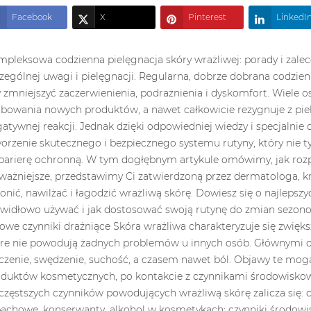
Facebook
X
Pinterest
LinkedI
nika próbowania nowych produktów, a nawet całkowicie rezygnuje z pielęgnacji skóry z obawy przed wywołaniem negatywnej reakcji. Jednak dzięki odpowiedniej wiedzy i specjalnie dostosowanym produktom możliwe jest stworzenie skutecznego i bezpiecznego systemu rutyny, który nie tylko ukoi wrażliwą skórę, ale także wzmocni jej barierę ochronną. W tym dogłębnym artykule omówimy, jak rozpoznać wrażliwą skórę, co ją wyzwala, a co najważniejsze, przedstawimy Ci zatwierdzoną przez dermatologa, krok po kroku codzienną rutynę, która pomoże chronić, nawilżać i łagodzić wrażliwą skórę. Dowiesz się o najlepszych produktach do skóry wrażliwej, jak ich prawidłowo używać i jak dostosować swoją rutynę do zmian sezonowych. Skóra wrażliwa: charakterystyka i typowe czynniki drażniące Skóra wrażliwa charakteryzuje się zwiększoną reaktywnością na powszechne czynniki, które nie powodują żadnych problemów u innych osób. Głównymi objawami skóry wrażliwej są zaczerwienienie, pieczenie, swędzenie, suchość, a czasem nawet ból. Objawy te mogą wystąpić podczas stosowania niektórych produktów kosmetycznych, po kontakcie z czynnikami środowiskowymi lub nawet bez wyraźnej przyczyny. Do najczęstszych czynników powodujących wrażliwą skórę zalicza się: czynniki drażniące zewnętrzne: substancje zapachowe, konserwanty, alkohol w kosmetykach; czynniki środowiskowe: zimna pogoda, wiatr, suche środowisko w pomieszczeniach, promienie UV; czynniki wewnętrzne: stres, zmiany hormonalne, brak snu; predyspozycje genetyczne: schorzenia takie jak atopowe zapalenie skóry, trądzik różowaty lub egzema; niewłaściwe zabiegi pielęgnacyjne skóry: zbyt intensywne złuszczanie, stosowanie gorącej wody. Według dermatologów standardowe produkty do pielęgnacji skóry często zawierają składniki, które mogą uszkodzić barierę ochronną skóry wrażliwej. Dlatego regularne zabiegi pielęgnacyjne skóry często nie są odpowiednie dla skóry wrażliwej – mogą powodować jeszcze większe podrażnienia i dyskomfort. Podstawowe zasady tworzenia pielęgnacji skóry odpowiedniej dla skóry wrażliwej Zanim przejdziemy do szczegółowych kroków, istotne jest zrozumienie podstawowych zasad, na których powinien opierać się system pielęgnacji skóry wrażliwej. Prostota jest kluczem do skutecznej pielęgnacji skóry wrażliwej. Im mniej składników, tym mniejsze prawdopodobieństwo, że którykolwiek z nich wywoła podrażnienie. Dlatego najlepiej wybierać produkty z minimalną listą składników, eliminując zbędne dodatki. Konsekwencja jest również kluczowa – wrażliwa skóra wymaga konsekwencji i regularności. Nagłe zmiany produktów lub eksperymenty mogą łatwo wywołać niepożądaną reakcję. Najlepiej wprowadzać nowe produkty pojedynczo, zachowując co najmniej dwutygodniową przerwę między nimi. Cierpliwość to kolejny kluczowy aspekt – wrażliwa skóra potrzebuje czasu, aby się przystosować i zregenerować. Nowa rutyna może zająć od 4 do 6 tygodni, aby się przyjąć, więc ważne jest, aby nie tracić motywacji, jeśli nie widzisz rezultatów od razu. Dermatolodzy zalecają, aby przy tworzeniu pielęgnacji odpowiedniej dla skóry wrażliwej kierować się poniższymi zasadami: zawsze wykonuj test na małym fragmencie skóry nowego produktu przed jego użyciem na całej twarzy; wybieraj produkty bez substancji zapachowych, barwników i potencjalnych alergenów; Wybieraj produkty o pH zbliżonym do naturalnego pH skóry (około 5,5); używaj produktów o najlżejszej i najcięższej konsystencji (serum kontra krem); Należy pamiętać, że oznaczenie „hipoalergiczny” nie oznacza gwarancji, że produkt nie podrażni wrażliwej skóry. Krok po kroku: codzienna pielęgnacja skóry wrażliwej Krok 1 – Delikatne oczyszczanie Prawidłowe oczyszczanie jest podstawą każdej pielęgnacji skóry, ale w przypadku skóry wrażliwej ten krok musi być wyjątkowo delikatny. Silne środki czyszczące mogą pozbawić skórę naturalnych olejków i osłabić barierę ochronną, powodując jeszcze większą wrażliwość. Najlepsze środki czyszczące dla skóry wrażliwej to te, które: nie zawiera siarczanów (SLS, SLES); bez substancji zapachowych i barwników; nie zaburza równowagi pH skóry; zawiera składniki łagodzące, takie jak aloes, pantenol i rumianek; zawiera składniki nawilżające takie jak gliceryna i kwas hialuronowy. Rano wystarczy umyć twarz letnią wodą lub użyć bardzo delikatnego środka czyszczącego. Wieczorem, jeśli używasz makijażu lub SPF, zaleca się podwójny system oczyszczania: najpierw środek czyszczący na bazie oleju, aby usunąć wodoodporny brud, a następnie delikatny środek czyszczący na bazie wody. Bardzo ważne: do czyszczenia używaj wyłącznie letniej wody (nie gorącej!) i delikatnie osuszaj skórę suchym ręcznikiem, zamiast ją pocierać. Krok 2 – Tonik wyrównujący (opcjonalnie) Tonik nie jest koniecznym krokiem dla skóry wrażliwej, ale może być korzystny, jeśli jest prawidłowo stosowany. Może pomóc przywrócić równowagę pH skóry po oczyszczeniu, przygotować skórę do lepszego wchłaniania kolejnych produktów i zapewnić dodatkowe nawilżenie. Jeżeli zdecydujesz się na użycie toniku, wybieraj formuły, które zawierają: składniki łagodzące: pantenol, aloes, rumianek; składniki nawilżające: kwas hialuronowy, gliceryna; Antyoksydanty: ekstrakt z zielonej herbaty. Unikaj toników zawierających: alkohol (denat., alkohol SD); mocne kwasy; środki ściągające. Nanieś tonik na skórę, delikatnie wklepując go wacikami lub dłońmi. Pozostaw do całkowitego wchłonięcia przed kontynuowaniem rutyny. Krok 3 – Serum lub zabiegi ukierunkowane Dla skóry wrażliwej serum powinno być proste, skoncentrowane na nawilżaniu i naprawie bariery. Serum to świetny sposób na dostarczenie skoncentrowanych składników aktywnych do skóry, które pomogą rozwiązać konkretne problemy. Zalecane składniki serum do skóry wrażliwej: niacynamid (witamina B3) – łagodzi zaczerwienienia, wzmacnia barierę skórną (optymalne stężenie dla skóry wrażliwej to 2-5%); kwas hialuronowy – nawilża bez podrażnień; peptydy – pomagają odbudować barierę skórną; kwas azelainowy (jeś