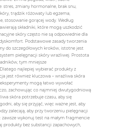
RFUMY
RÓŻNE STYLE
 WYBRAĆ
ZAPACHOWE:
BIORĄC POD
KWIATOWY, DRZEWNY
ÓJ ZNAK
4221 wyświetlenia
Współczesna perfumeria
ietlenia
zanurza nas w świecie
ie tylko
zapachów, ale dwa odrębne
na, ale także
style zapachowe –
rażenie swojej
kwiatowy i drzewny –
 Wybierając