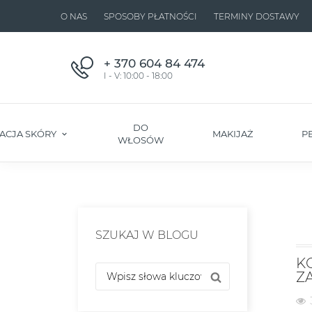
O NAS
SPOSOBY PŁATNOŚCI
TERMINY DOSTAWY
+ 370 604 84 474
I - V: 10:00 - 18:00
DO
ACJA SKÓRY
MAKIJAŻ
P
WŁOSÓW
SZUKAJ W BLOGU
K
Z