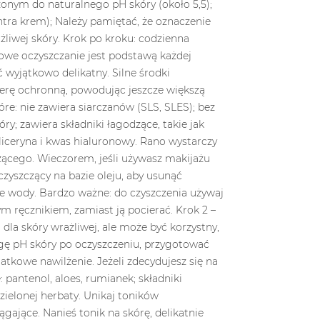
zajmują...
obiet,...
Read more