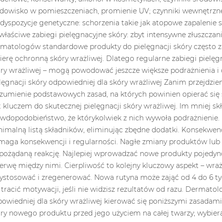
CZY KREMY POD OCZY
JAKIE PE
WYWANIA
SĄ NAPRAWDĘ
POWINNA
 JAK
NIEZBĘDNE?
KOBIETA, 
Ć ZAPACHY
KOMPLEKSOWY
UWAGĘ SW
J
PORADNIK
ZODIAKU?
ietlenia
5005 wyświetlenia
4709 wyśw
zechowywania
Kremy pod oczy to jeden z
Perfumy to n
kluczowym
tych kosmetyków, które
element pięk
tóry ma
nieustannie wywołują
sposób na wy
 wpływ na
kontrowersje. Niektórzy
osobowości.