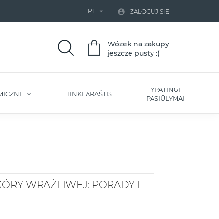
PL


ZALOGUJ SIĘ
Wózek na zakupy
jeszcze pusty :(
YPATINGI
MICZNE
TINKLARAŠTIS
PASIŪLYMAI
ÓRY WRAŻLIWEJ: PORADY I