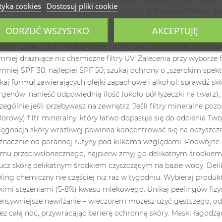
tyka cookies
Dostosuj pliki cookie
ODRZUĆ WSZYSTKO
AKCEPTUJĘ