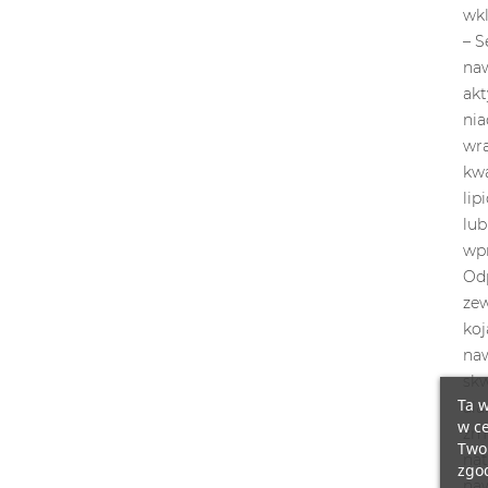
Ta w
w ce
Twoi
zgod