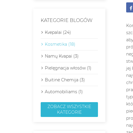
KATEGORIE BLOGÓW
Kompleksowa codzienna pielęgnacja skóry wrażliwej: porady i zalecenia ekspertów Wrażliwa skóra wymaga szczególnej uwagi i pielęgnacji. Regularna, dobrze dobrana codzienna rutyna dla wrażliwej skóry jest niezbędna, aby zmniejszyć zaczerwienienia, podrażnienia i dyskomfort. Wiele osób o wrażliwej skórze często u
Kvepalai (24)
Kosmetika (18)
Namų Kvapai (3)
Pielęgnacja włosów (1)
Buitinė Chemija (3)
Automobiliams (1)
ZOBACZ WSZYSTKIE
KATEGORIE