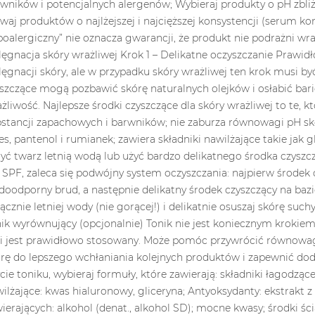
ść i profil...
uważają je za niezbędny...
perfumy dla k
Read more
Read more