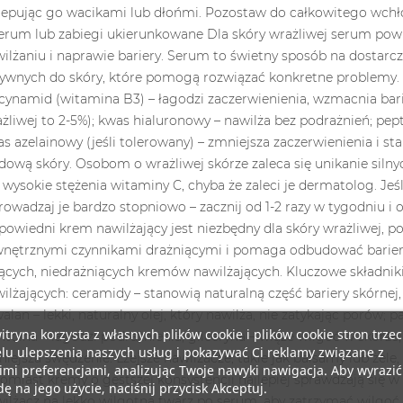
itryna korzysta z własnych plików cookie i plików cookie stron trzec
lu ulepszenia naszych usług i pokazywać Ci reklamy związane z
mi preferencjami, analizując Twoje nawyki nawigacja. Aby wyrazić
ę na jego użycie, naciśnij przycisk Akceptuj.