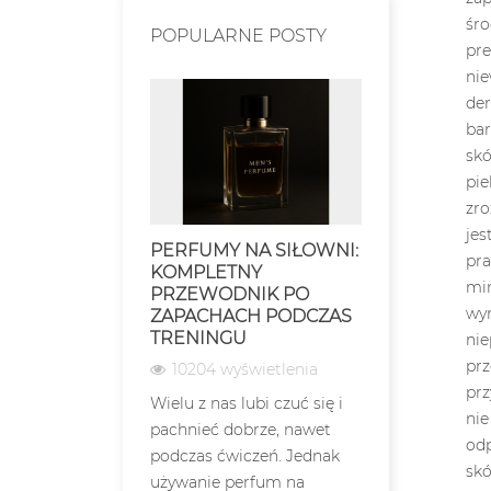
POPULARNE POSTY
PERFUMY NA SIŁOWNI:
WARUNKI
KOMPLETNY
PRZECHO
PRZEWODNIK PO
PERFUM –
ZAPACHACH PODCZAS
ZACHOWA
TRENINGU
NA DŁUŻE
10204 wyświetlenia
7141 wyśw
Wielu z nas lubi czuć się i
Warunki pr
pachnieć dobrze, nawet
perfum są 
podczas ćwiczeń. Jednak
aspektem, k
używanie perfum na
bezpośredni