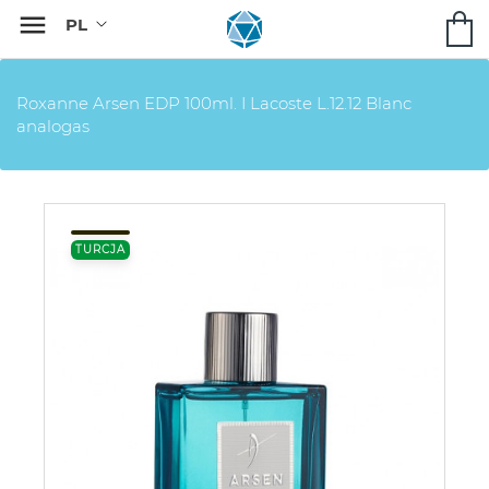

Roxanne Arsen EDP 100ml. I Lacoste L.12.12 Blanc
analogas
TURCJA