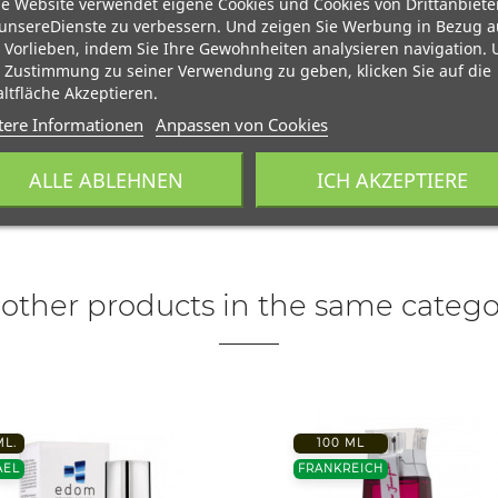
e Website verwendet eigene Cookies und Cookies von Drittanbiete
unsereDienste zu verbessern. Und zeigen Sie Werbung in Bezug a
 Vorlieben, indem Sie Ihre Gewohnheiten analysieren navigation.
 Zustimmung zu seiner Verwendung zu geben, klicken Sie auf die
ltfläche Akzeptieren.
tere Informationen
Anpassen von Cookies
ALLE ABLEHNEN
ICH AKZEPTIERE
 other products in the same catego
ML.
100 ML
AEL
FRANKREICH