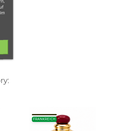
rn,
uf
 Um
ry:
1500 M
FRANKREICH
ITALIE