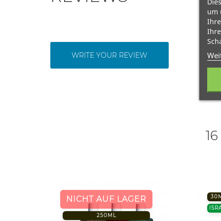
Dies
um 
Ihre
Ihre
Scha
Wei
WRITE YOUR REVIEW
16
30
NICHT AUF LAGER
ISR
250ML