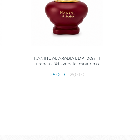
NANINE AL ARABIA EDP 100ml I
Flüss
Prancūziški kvepalai moterims
25,00 €
29,00 €