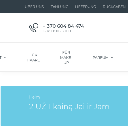
ÜBER UNS
ZAHLUNG
LIEFERUNG
RÜCKGABEN
+ 370 604 84 474
I - V: 10:00 - 18:00
FÜR
FÜR
T
MAKE-
PARFÜM
HAARE
UP
Heim
2 UŽ 1 kainą Jai ir Jam