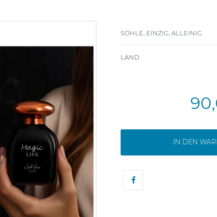
SOHLE, EINZIG, ALLEINIG
LAND
90
IN DEN WA