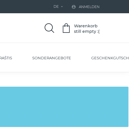
DE


ANMELDEN
Warenkorb
still empty :(
RAŠTIS
SONDERANGEBOTE
GESCHENKGUTSCH