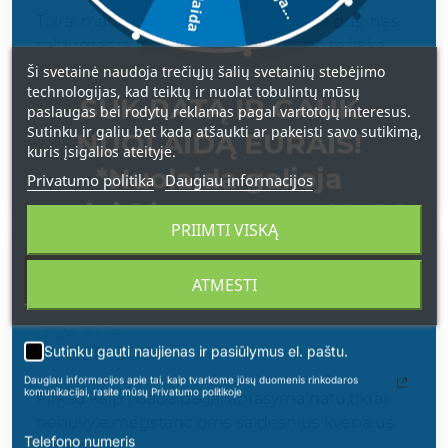
Tikrai mano kvapas. Man jie visai nesaldūs, nes
saldumas jaučiasi tik kai papurški, po to lieka
kvapas, kurio apibūdinti tiesiog nemoku -
Ši svetainė naudoja trečiųjų šalių svetainių stebėjimo
technologijas, kad teiktų ir nuolat tobulintų mūsų
neįkyrus, bet juntamas, ir pudrinis ir vaisinis,
SUK RATĄ IR GAUK
paslaugas bei rodytų reklamas pagal vartotojų interesus.
nežinau net kokios čia natos groja, bet man tai
Sutinku ir galiu bet kada atšaukti ar pakeisti savo sutikimą,
NUOLAIDĄ EURAIS!
nerealus kvapas. Tobuli!!!
kuris įsigalios ateityje.
AČIŪ Burkalifa.
*Nuolaida galioja
Privatumo politika
Daugiau informacijos
apsipirkimams nuo 49 € !
PRIIMTI VISKĄ
Vertinimas
ATMESTI
RAIMONDA D
2024-10-14
Sutinku gauti naujienas ir pasiūlymus el. paštu.
NUOSTABUS
Daugiau informacijos apie tai, kaip tvarkome jūsų duomenis rinkodaros
komunikacijai, rasite mūsų Privatumo politikoje
Pirkau kaip visada pagal aprasyma natu,tikrai
nenuvyle,megstancioms saldesnius kvepalus
Telefono numeris
tikrai patiks.