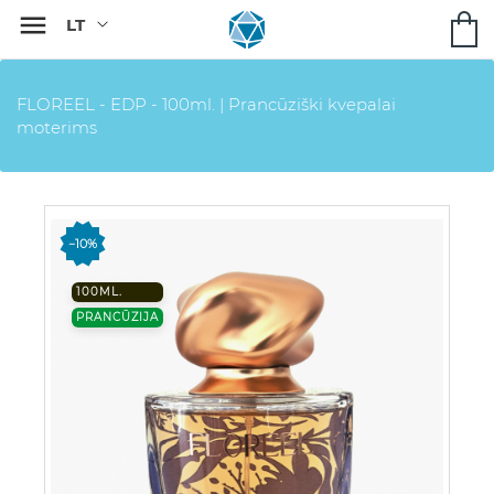

FLOREEL - EDP - 100ml. | Prancūziški kvepalai
moterims
−10%
100ML.
PRANCŪZIJA