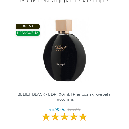
16 kitos prekės toje pačioje kategorijoje:
100 ML
PRANCŪZIJA
BELIEF BLACK - EDP 100ml. | Prancūziški kvepalai
moterims
48,90 €
65,00 €