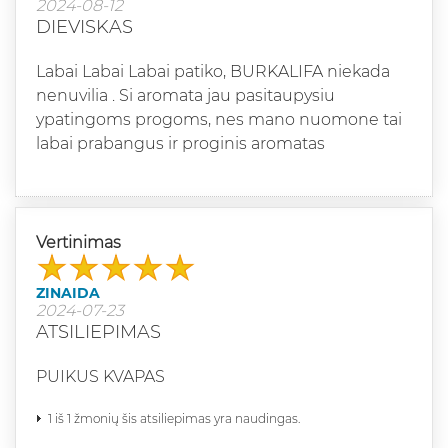
2024-08-12
DIEVISKAS
Labai Labai Labai patiko, BURKALIFA niekada
nenuvilia . Si aromata jau pasitaupysiu
ypatingoms progoms, nes mano nuomone tai
labai prabangus ir proginis aromatas
Vertinimas
ZINAIDA
2024-07-23
ATSILIEPIMAS
PUIKUS KVAPAS
1 iš 1 žmonių šis atsiliepimas yra naudingas.