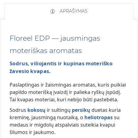
APRAŠYMAS
Floreel EDP — jausmingas
moteriškas aromatas
Sodrus, viliojantis ir kupinas moteriško
žavesio kvapas.
Paslaptingas ir žaismingas aromatas, kuris puikiai
papildo moterišką įvaizdį ir palieka ryškų įspūdį.
Tai kvapas moteriai, kuri nebijo būti pastebėta.
Sodrus
kokosų
ir sultingų
persikų
duetas kuria
kreminę, jausmingą nuotaiką, o
heliotropas
su
medaus ir migdolų atspalviais suteikia kvapui
šilumos ir jaukumo.