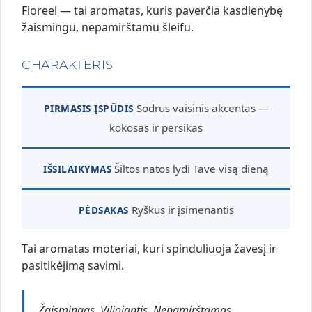
Floreel — tai aromatas, kuris paverčia kasdienybę
žaismingu, nepamirštamu šleifu.
CHARAKTERIS
Sodrus vaisinis akcentas —
PIRMASIS ĮSPŪDIS
kokosas ir persikas
Šiltos natos lydi Tave visą dieną
IŠSILAIKYMAS
Ryškus ir įsimenantis
PĖDSAKAS
Tai aromatas moteriai, kuri spinduliuoja žavesį ir
pasitikėjimą savimi.
Žaismingas. Viliojantis. Nepamirštamas.