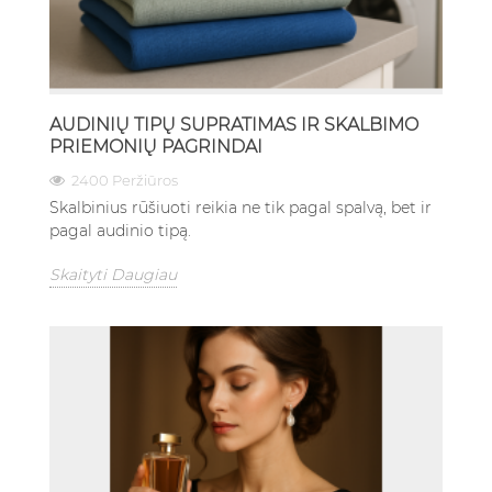
AUDINIŲ TIPŲ SUPRATIMAS IR SKALBIMO
PRIEMONIŲ PAGRINDAI
2400 Peržiūros
Skalbinius rūšiuoti reikia ne tik pagal spalvą, bet ir
pagal audinio tipą.
Skaityti Daugiau