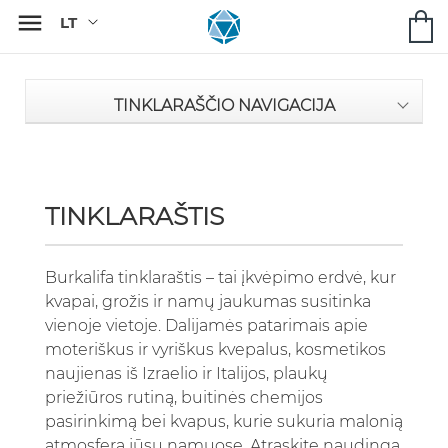

TINKLARAŠČIO NAVIGACIJA
TINKLARAŠTIS
Burkalifa tinklaraštis – tai įkvėpimo erdvė, kur
kvapai, grožis ir namų jaukumas susitinka
vienoje vietoje. Dalijamės patarimais apie
moteriškus ir vyriškus kvepalus, kosmetikos
naujienas iš Izraelio ir Italijos, plaukų
priežiūros rutiną, buitinės chemijos
pasirinkimą bei kvapus, kurie sukuria malonią
atmosferą jūsų namuose. Atraskite naudingą