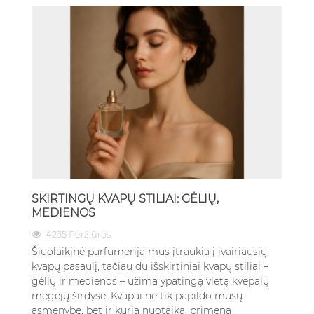
SKIRTINGŲ KVAPŲ STILIAI: GĖLIŲ,
MEDIENOS
4235 Peržiūros
Šiuolaikinė parfumerija mus įtraukia į įvairiausių
kvapų pasaulį, tačiau du išskirtiniai kvapų stiliai –
gėlių ir medienos – užima ypatingą vietą kvepalų
mėgėjų širdyse. Kvapai ne tik papildo mūsų
asmenybę, bet ir kuria nuotaiką, primena