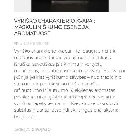
VYRIŠKO CHARAKTERIO KVAPAI:
MASKULINIŠKUMO ESENCIJA
AROMATUOSE
2189 Peržiūros
Vyriško charakterio kvapai – tai daugiau nei tik
malonūs aromatai. Jie yra asmeninio stiliaus
išraiška, savotiškas įsitikinimų ir vertybių
manifestas, keliantis pasitikėjimą savimi. Šie kvapai
įkūnija įvairias vyriškumo savybes – nuo tradicinio
stiprumo ir pasitikėjimo iki šiuolaikiško
rafinuotumo ir jautrumo. Kiekvienas aromatas
pasakoja unikalią istoriją ir tampa neatsiejama
vyriškos tapatybės dalimi. Kvepaluose užkoduoti
subtilūs niuansai atspindi skirtingus charakterio
bruožus, o...
Skaityti Daugiau