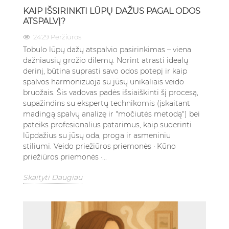
KAIP IŠSIRINKTI LŪPŲ DAŽUS PAGAL ODOS
ATSPALVĮ?
2429 Peržiūros
Tobulo lūpų dažų atspalvio pasirinkimas – viena
dažniausių grožio dilemų. Norint atrasti idealų
derinį, būtina suprasti savo odos potepį ir kaip
spalvos harmonizuoja su jūsų unikaliais veido
bruožais. Šis vadovas padės išsiaiškinti šį procesą,
supažindins su ekspertų technikomis (įskaitant
madingą spalvų analizę ir "močiutės metodą") bei
pateiks profesionalius patarimus, kaip suderinti
lūpdažius su jūsų oda, proga ir asmeniniu
stiliumi. Veido priežiūros priemonės · Kūno
priežiūros priemonės ·...
Skaityti Daugiau