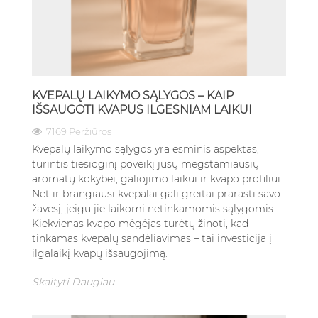
KVEPALŲ LAIKYMO SĄLYGOS – KAIP
IŠSAUGOTI KVAPUS ILGESNIAM LAIKUI
7169 Peržiūros
Kvepalų laikymo sąlygos yra esminis aspektas,
turintis tiesioginį poveikį jūsų mėgstamiausių
aromatų kokybei, galiojimo laikui ir kvapo profiliui.
Net ir brangiausi kvepalai gali greitai prarasti savo
žavesį, jeigu jie laikomi netinkamomis sąlygomis.
Kiekvienas kvapo mėgėjas turėtų žinoti, kad
tinkamas kvepalų sandėliavimas – tai investicija į
ilgalaikį kvapų išsaugojimą.
Skaityti Daugiau