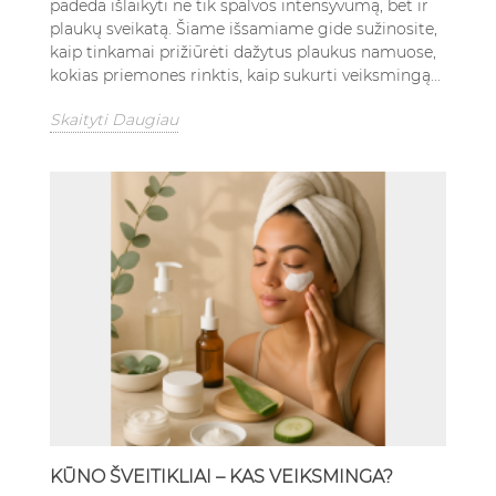
padeda išlaikyti ne tik spalvos intensyvumą, bet ir
plaukų sveikatą. Šiame išsamiame gide sužinosite,
kaip tinkamai prižiūrėti dažytus plaukus namuose,
kokias priemones rinktis, kaip sukurti veiksmingą...
Skaityti Daugiau
KŪNO ŠVEITIKLIAI – KAS VEIKSMINGA?