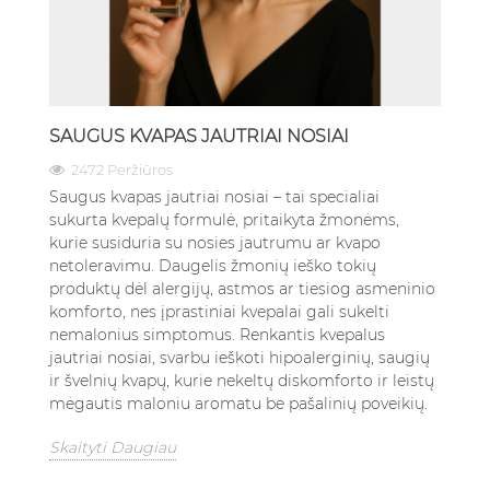
SAUGUS KVAPAS JAUTRIAI NOSIAI
2472 Peržiūros
Saugus kvapas jautriai nosiai – tai specialiai
sukurta kvepalų formulė, pritaikyta žmonėms,
kurie susiduria su nosies jautrumu ar kvapo
netoleravimu. Daugelis žmonių ieško tokių
produktų dėl alergijų, astmos ar tiesiog asmeninio
komforto, nes įprastiniai kvepalai gali sukelti
nemalonius simptomus. Renkantis kvepalus
jautriai nosiai, svarbu ieškoti hipoalerginių, saugių
ir švelnių kvapų, kurie nekeltų diskomforto ir leistų
mėgautis maloniu aromatu be pašalinių poveikių.
Skaityti Daugiau