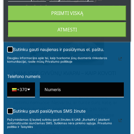
apsipirkimams nuo 49 € !
PRIIMTI VISKĄ
ATMESTI
Sutinku gauti naujienas ir pasiūlymus el. paštu.
Daugiau informacijos apie tai, kaip tvarkome jūsų duomenis rinkodaros
komunikacijai, rasite mūsų Privatumo politikoje
NAMUOSE GYVŪNŲ KVAPAI – KAIP KOVOTI
Telefono numeris
2756 Peržiūros
+370
Daugelis augintinių savininkų susiduria su
nemaloniu iššūkiu – nuolatiniu gyvūnų kvapų
plitimu namuose. Nesvarbu, ar turite šunį, katę, ar
mažesnį augintinį, specifiniai kvapai gali tapti
Sutinku gauti pasiūlymus SMS žinute
kasdienybe ir sumažinti komfortą jūsų namuose.
Pažymėdamas šį laukelį sutinku gauti žinutes iš UAB „Burkalifa“, įskaitant
Šie kvapai ne tik sukelia diskomfortą, bet kartais
automatizuotai siunčiamas SMS. Sutikimas nėra pirkimo sąlyga. Privatumo
politika ir Taisyklės
gali turėti ir neigiamą poveikį sveikatai bei