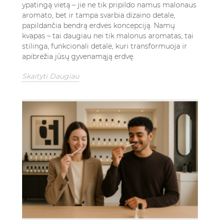
ypatingą vietą – jie ne tik pripildo namus malonaus
aromato, bet ir tampa svarbia dizaino detale,
papildančia bendrą erdvės koncepciją. Namų
kvapas – tai daugiau nei tik malonus aromatas; tai
stilinga, funkcionali detalė, kuri transformuoja ir
apibrėžia jūsų gyvenamąją erdvę.
Skaityti Daugiau