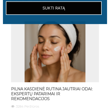
socialiniam gyvenimui.
SUKTI RATĄ
Skaityti Daugiau
PILNA KASDIENĖ RUTINA JAUTRIAI ODAI:
EKSPERTŲ PATARIMAI IR
REKOMENDACIJOS
3284 Peržiūros