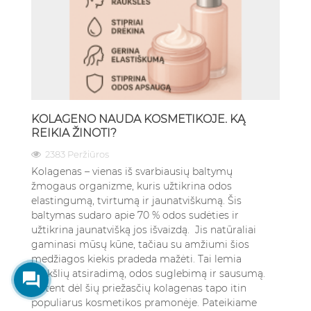
KOLAGENO NAUDA KOSMETIKOJE. KĄ
REIKIA ŽINOTI?
2383 Peržiūros
Kolagenas – vienas iš svarbiausių baltymų
žmogaus organizme, kuris užtikrina odos
elastingumą, tvirtumą ir jaunatviškumą. Šis
baltymas sudaro apie 70 % odos sudėties ir
užtikrina jaunatvišką jos išvaizdą. Jis natūraliai
gaminasi mūsų kūne, tačiau su amžiumi šios
medžiagos kiekis pradeda mažėti. Tai lemia
raukšlių atsiradimą, odos suglebimą ir sausumą.
Būtent dėl šių priežasčių kolagenas tapo itin
populiarus kosmetikos pramonėje. Pateikiame