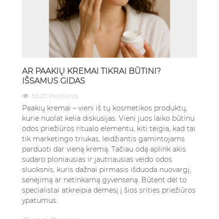
AR PAAKIŲ KREMAI TIKRAI BŪTINI?
IŠSAMUS GIDAS
5020 Peržiūros
Paakių kremai – vieni iš tų kosmetikos produktų,
kurie nuolat kelia diskusijas. Vieni juos laiko būtinu
odos priežiūros ritualo elementu, kiti teigia, kad tai
tik marketingo triukas, leidžiantis gamintojams
parduoti dar vieną kremą. Tačiau odą aplink akis
sudaro ploniausias ir jautriausias veido odos
sluoksnis, kuris dažnai pirmasis išduoda nuovargį,
senėjimą ar netinkamą gyvenseną. Būtent dėl to
specialistai atkreipia dėmesį į šios srities priežiūros
ypatumus.