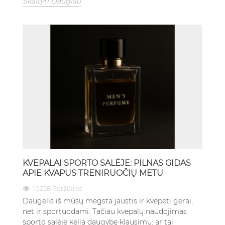
Skaityti Daugiau
KVEPALAI SPORTO SALĖJE: PILNAS GIDAS
APIE KVAPUS TRENIRUOČIŲ METU
10238 Peržiūros
Daugelis iš mūsų mėgsta jaustis ir kvepėti gerai,
net ir sportuodami. Tačiau kvepalų naudojimas
sporto salėje kelia daugybę klausimų: ar tai