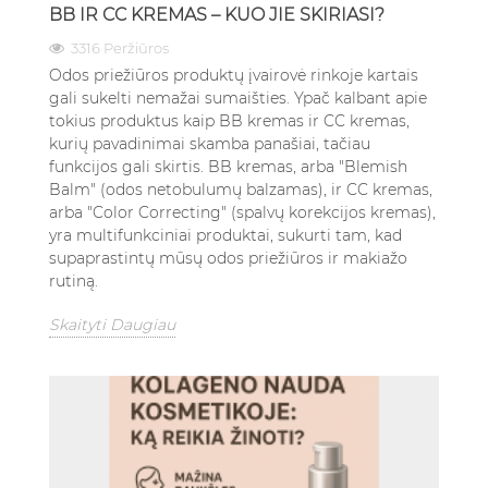
BB IR CC KREMAS – KUO JIE SKIRIASI?
3316 Peržiūros
Odos priežiūros produktų įvairovė rinkoje kartais
gali sukelti nemažai sumaišties. Ypač kalbant apie
tokius produktus kaip BB kremas ir CC kremas,
kurių pavadinimai skamba panašiai, tačiau
funkcijos gali skirtis. BB kremas, arba "Blemish
Balm" (odos netobulumų balzamas), ir CC kremas,
arba "Color Correcting" (spalvų korekcijos kremas),
yra multifunkciniai produktai, sukurti tam, kad
supaprastintų mūsų odos priežiūros ir makiažo
rutiną.
Skaityti Daugiau