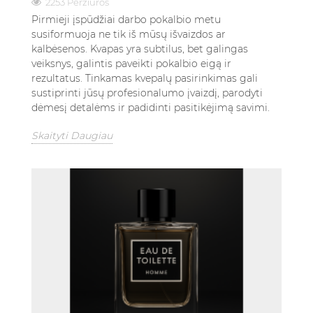
2253 Peržiūros
Pirmieji įspūdžiai darbo pokalbio metu
susiformuoja ne tik iš mūsų išvaizdos ar
kalbėsenos. Kvapas yra subtilus, bet galingas
veiksnys, galintis paveikti pokalbio eigą ir
rezultatus. Tinkamas kvepalų pasirinkimas gali
sustiprinti jūsų profesionalumo įvaizdį, parodyti
dėmesį detalėms ir padidinti pasitikėjimą savimi.
Skaityti Daugiau