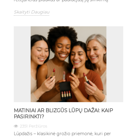
Skaityti Daugiau
MATINIAI AR BLIZGŪS LŪPŲ DAŽAI: KAIP
PASIRINKTI?
2351 Peržiūros
Lūpdažis – klasikinė grožio priemonė, kuri per