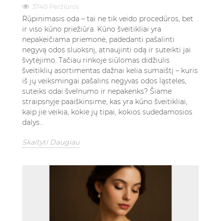
3740 Peržiūros
Rūpinimasis oda – tai ne tik veido procedūros, bet
ir viso kūno priežiūra. Kūno šveitikliai yra
nepakeičiama priemonė, padedanti pašalinti
negyvą odos sluoksnį, atnaujinti odą ir suteikti jai
švytėjimo. Tačiau rinkoje siūlomas didžiulis
šveitiklių asortimentas dažnai kelia sumaištį – kuris
iš jų veiksmingai pašalins negyvas odos ląsteles,
suteiks odai švelnumo ir nepakenks? Šiame
straipsnyje paaiškinsime, kas yra kūno šveitikliai,
kaip jie veikia, kokie jų tipai, kokios sudedamosios
dalys...
Skaityti Daugiau