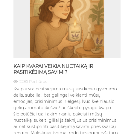
KAIP KVAPAI VEIKIA NUOTAIKĄ IR
PASITIKĖJIMĄ SAVIMI?
2295 Peržiūros
Kvapai yra neatsiejama mūsų kasdienio gyvenimo
dalis, subtiliai, bet galingai veikianti mūsų
emocijas, prisiminimus ir elgesį. Nuo švelniausio
gėlių aromato iki šviežiai iškepto pyrago kvapo –
šie pojūčiai gali akimirksniu pakeisti mūsų
nuotaiką, sukelti giliai įsišaknijusius prisiminimus
ar net sustiprinti pasitikėjimą savimi prieš svarbų
renginį. Moksliniai tyrimai rodo tiesioginį ryšį tarp