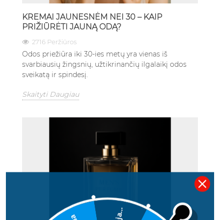
KREMAI JAUNESNĖM NEI 30 – KAIP
PRIŽIŪRĖTI JAUNĄ ODĄ?
2716 Peržiūros
Odos priežiūra iki 30-ies metų yra vienas iš
svarbiausių žingsnių, užtikrinančių ilgalaikį odos
sveikatą ir spindesį.
Skaityti Daugiau
Deja...