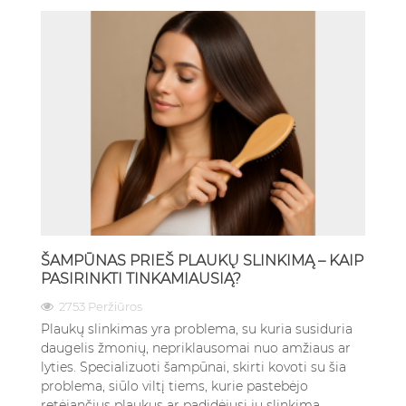
ŠAMPŪNAS PRIEŠ PLAUKŲ SLINKIMĄ – KAIP
PASIRINKTI TINKAMIAUSIĄ?
2753 Peržiūros
Plaukų slinkimas yra problema, su kuria susiduria
daugelis žmonių, nepriklausomai nuo amžiaus ar
lyties. Specializuoti šampūnai, skirti kovoti su šia
problema, siūlo viltį tiems, kurie pastebėjo
retėjančius plaukus ar padidėjusį jų slinkimą.