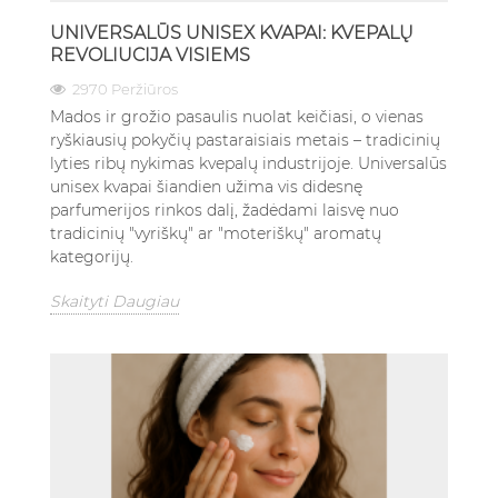
UNIVERSALŪS UNISEX KVAPAI: KVEPALŲ
REVOLIUCIJA VISIEMS
2970 Peržiūros
Mados ir grožio pasaulis nuolat keičiasi, o vienas
ryškiausių pokyčių pastaraisiais metais – tradicinių
lyties ribų nykimas kvepalų industrijoje. Universalūs
unisex kvapai šiandien užima vis didesnę
parfumerijos rinkos dalį, žadėdami laisvę nuo
tradicinių "vyriškų" ar "moteriškų" aromatų
kategorijų.
Skaityti Daugiau