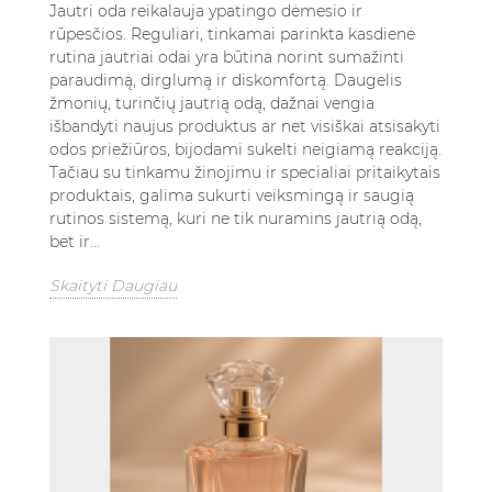
Jautri oda reikalauja ypatingo dėmesio ir
rūpesčios. Reguliari, tinkamai parinkta kasdienė
rutina jautriai odai yra būtina norint sumažinti
paraudimą, dirglumą ir diskomfortą. Daugelis
žmonių, turinčių jautrią odą, dažnai vengia
išbandyti naujus produktus ar net visiškai atsisakyti
odos priežiūros, bijodami sukelti neigiamą reakciją.
Tačiau su tinkamu žinojimu ir specialiai pritaikytais
produktais, galima sukurti veiksmingą ir saugią
rutinos sistemą, kuri ne tik nuramins jautrią odą,
bet ir...
Skaityti Daugiau