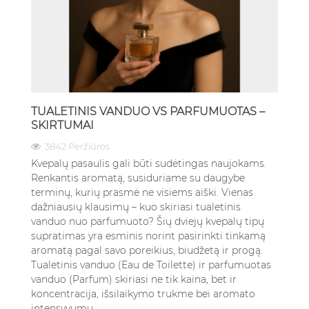
TUALETINIS VANDUO VS PARFUMUOTAS –
SKIRTUMAI
3842 Peržiūros
Kvepalų pasaulis gali būti sudėtingas naujokams.
Renkantis aromatą, susiduriame su daugybe
terminų, kurių prasmė ne visiems aiški. Vienas
dažniausių klausimų – kuo skiriasi tualetinis
vanduo nuo parfumuoto? Šių dviejų kvepalų tipų
supratimas yra esminis norint pasirinkti tinkamą
aromatą pagal savo poreikius, biudžetą ir progą.
Tualetinis vanduo (Eau de Toilette) ir parfumuotas
vanduo (Parfum) skiriasi ne tik kaina, bet ir
koncentracija, išsilaikymo trukme bei aromato
intensyvumu.