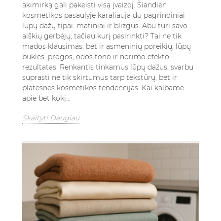
akimirką gali pakeisti visą įvaizdį. Šiandien
kosmetikos pasaulyje karaliauja du pagrindiniai
lūpų dažų tipai: matiniai ir blizgūs. Abu turi savo
aiškių gerbėjų, tačiau kurį pasirinkti? Tai ne tik
mados klausimas, bet ir asmeninių poreikių, lūpų
būklės, progos, odos tono ir norimo efekto
rezultatas. Renkantis tinkamus lūpų dažus, svarbu
suprasti ne tik skirtumus tarp tekstūrų, bet ir
platesnes kosmetikos tendencijas. Kai kalbame
apie bet kokį...
Skaityti Daugiau