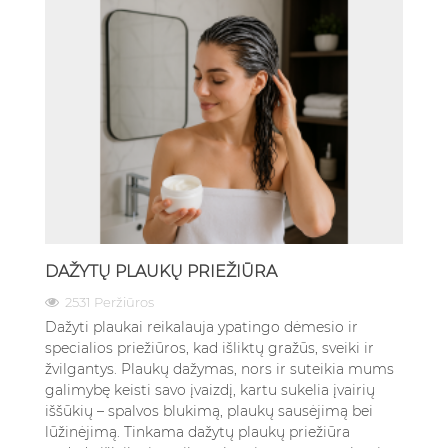
DAŽYTŲ PLAUKŲ PRIEŽIŪRA
2531 Peržiūros
Dažyti plaukai reikalauja ypatingo dėmesio ir
specialios priežiūros, kad išliktų gražūs, sveiki ir
žvilgantys. Plaukų dažymas, nors ir suteikia mums
galimybę keisti savo įvaizdį, kartu sukelia įvairių
iššūkių – spalvos blukimą, plaukų sausėjimą bei
lūžinėjimą. Tinkama dažytų plaukų priežiūra