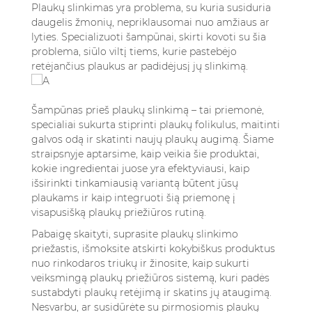
nuo plaukų slinkimo?
Plaukų slinkimas yra problema, su kuria susiduria
6.3. Ar vien tik šampūnas gali sustabdyti
daugelis žmonių, nepriklausomai nuo amžiaus ar
lyties. Specializuoti šampūnai, skirti kovoti su šia
plaukų slinkimą?
problema, siūlo viltį tiems, kurie pastebėjo
6.4. Ar natūralūs šampūnai yra tokie pat
retėjančius plaukus ar padidėjusį jų slinkimą.
veiksmingi kaip profesionalūs ar
medicininiai?
6.5. Kiek laiko trunka, kol pamatysiu
Šampūnas prieš plaukų slinkimą – tai priemonė,
rezultatus?
specialiai sukurta stiprinti plaukų folikulus, maitinti
galvos odą ir skatinti naujų plaukų augimą. Šiame
straipsnyje aptarsime, kaip veikia šie produktai,
kokie ingredientai juose yra efektyviausi, kaip
išsirinkti tinkamiausią variantą būtent jūsų
plaukams ir kaip integruoti šią priemonę į
visapusišką plaukų priežiūros rutiną.
Pabaigę skaityti, suprasite plaukų slinkimo
priežastis, išmoksite atskirti kokybiškus produktus
nuo rinkodaros triukų ir žinosite, kaip sukurti
veiksmingą plaukų priežiūros sistemą, kuri padės
sustabdyti plaukų retėjimą ir skatins jų ataugimą.
Nesvarbu, ar susidūrėte su pirmosiomis plaukų