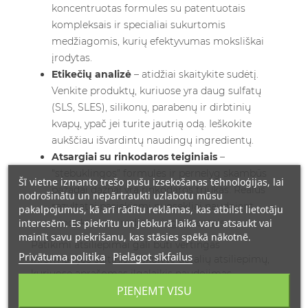
koncentruotas formules su patentuotais
kompleksais ir specialiai sukurtomis
medžiagomis, kurių efektyvumas moksliškai
įrodytas.
Etikečių analizė
– atidžiai skaitykite sudėtį.
Venkite produktų, kuriuose yra daug sulfatų
(SLS, SLES), silikonų, parabenų ir dirbtinių
kvapų, ypač jei turite jautrią odą. Ieškokite
aukščiau išvardintų naudingų ingredientų.
Atsargiai su rinkodaros teiginiais
–
"stebuklingos" formulės ir pernelyg skambūs
Šī vietne izmanto trešo pušu izsekošanas tehnoloģijas, lai
pažadai dažnai yra rinkodaros triukas. Realūs
nodrošinātu un nepārtraukti uzlabotu mūsu
rezultatai pasiekiami nuosekliai naudojant
pakalpojumus, kā arī rādītu reklāmas, kas atbilst lietotāju
interesēm. Es piekrītu un jebkurā laikā varu atsaukt vai
produktus su įrodytais ingredientais.
mainīt savu piekrišanu, kas stāsies spēkā nākotnē.
Patikimi atsiliepimai gali būti vertingas
Privātuma politika
Pielāgot sīkfailus
informacijos šaltinis. Ieškokite detalių atsiliepimų,
kuriuose aprašomas ilgalaikis naudojimas.
Atkreipkite dėmesį, kad plaukų atželdymo
PIEŅEMT VISU
preparatai reikalauja kantrybės – pirmieji rezultatai