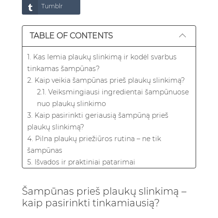
Tumblr
TABLE OF CONTENTS
1. Kas lemia plaukų slinkimą ir kodėl svarbus
tinkamas šampūnas?
2. Kaip veikia šampūnas prieš plaukų slinkimą?
2.1. Veiksmingiausi ingredientai šampūnuose
nuo plaukų slinkimo
3. Kaip pasirinkti geriausią šampūną prieš
plaukų slinkimą?
4. Pilna plaukų priežiūros rutina – ne tik
šampūnas
5. Išvados ir praktiniai patarimai
6. Dažniausiai užduodami klausimai (DUK)
6.1. Kokie ingredientai šampūnuose prieš
Šampūnas prieš plaukų slinkimą –
plaukų slinkimą yra efektyviausi?
kaip pasirinkti tinkamiausią?
6.2. Kaip dažnai reikėtų naudoti šampūną