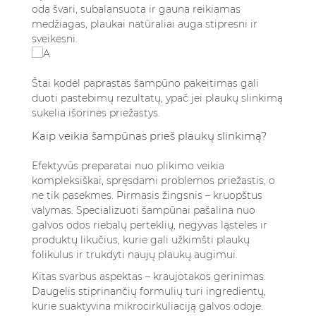
oda švari, subalansuota ir gauna reikiamas
medžiagas, plaukai natūraliai auga stipresni ir
sveikesni.
Štai kodėl paprastas šampūno pakeitimas gali
duoti pastebimų rezultatų, ypač jei plaukų slinkimą
sukelia išorinės priežastys.
Kaip veikia šampūnas prieš plaukų slinkimą?
Efektyvūs preparatai nuo plikimo veikia
kompleksiškai, spręsdami problemos priežastis, o
ne tik pasekmes. Pirmasis žingsnis – kruopštus
valymas. Specializuoti šampūnai pašalina nuo
galvos odos riebalų perteklių, negyvas ląsteles ir
produktų likučius, kurie gali užkimšti plaukų
folikulus ir trukdyti naujų plaukų augimui.
Kitas svarbus aspektas – kraujotakos gerinimas.
Daugelis stiprinančių formulių turi ingredientų,
kurie suaktyvina mikrocirkuliaciją galvos odoje.