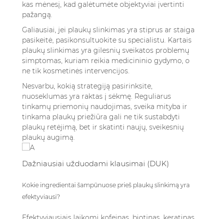
kas mėnesį, kad galėtumėte objektyviai įvertinti
pažangą.
Galiausiai, jei plaukų slinkimas yra stiprus ar staiga
pasikeitė, pasikonsultuokite su specialistu. Kartais
plaukų slinkimas yra gilesnių sveikatos problemų
simptomas, kuriam reikia medicininio gydymo, o
ne tik kosmetinės intervencijos.
Nesvarbu, kokią strategiją pasirinksite,
nuoseklumas yra raktas į sėkmę. Reguliarus
tinkamų priemonių naudojimas, sveika mityba ir
tinkama plaukų priežiūra gali ne tik sustabdyti
plaukų retėjimą, bet ir skatinti naujų, sveikesnių
plaukų augimą.
Dažniausiai užduodami klausimai (DUK)
Kokie ingredientai šampūnuose prieš plaukų slinkimą yra
efektyviausi?
Efektyviausiais laikomi kofeinas, biotinas, keratinas