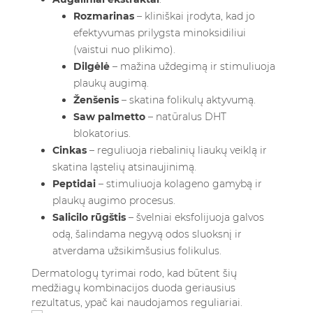
Rozmarinas
– kliniškai įrodyta, kad jo
efektyvumas prilygsta minoksidiliui
(vaistui nuo plikimo).
Dilgėlė
– mažina uždegimą ir stimuliuoja
plaukų augimą.
Ženšenis
– skatina folikulų aktyvumą.
Saw palmetto
– natūralus DHT
blokatorius.
Cinkas
– reguliuoja riebalinių liaukų veiklą ir
skatina ląstelių atsinaujinimą.
Peptidai
– stimuliuoja kolageno gamybą ir
plaukų augimo procesus.
Salicilo rūgštis
– švelniai eksfolijuoja galvos
odą, šalindama negyvą odos sluoksnį ir
atverdama užsikimšusius folikulus.
Dermatologų tyrimai rodo, kad būtent šių
medžiagų kombinacijos duoda geriausius
rezultatus, ypač kai naudojamos reguliariai.