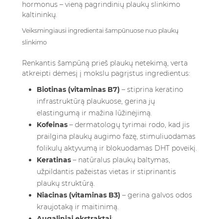
hormonus – vieną pagrindinių plaukų slinkimo
kaltininkų.
Veiksmingiausi ingredientai šampūnuose nuo plaukų
slinkimo
Renkantis šampūną prieš plaukų netekimą, verta
atkreipti dėmesį į mokslu pagrįstus ingredientus:
Biotinas (vitaminas B7)
– stiprina keratino
infrastruktūrą plaukuose, gerina jų
elastingumą ir mažina lūžinėjimą.
Kofeinas
– dermatologų tyrimai rodo, kad jis
prailgina plaukų augimo fazę, stimuliuodamas
folikulų aktyvumą ir blokuodamas DHT poveikį.
Keratinas
– natūralus plaukų baltymas,
užpildantis pažeistas vietas ir stiprinantis
plaukų struktūrą.
Niacinas (vitaminas B3)
– gerina galvos odos
kraujotaką ir maitinimą.
Augaliniai ekstraktai
: