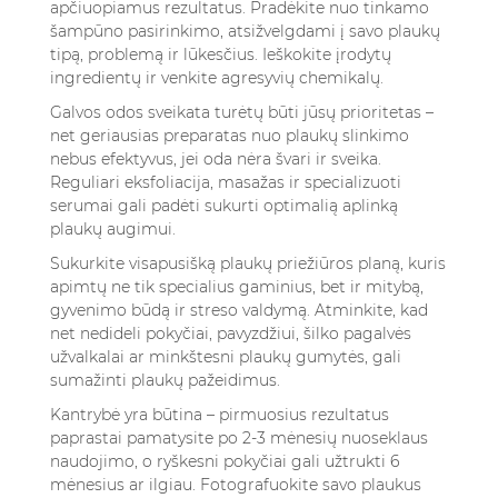
apčiuopiamus rezultatus. Pradėkite nuo tinkamo
šampūno pasirinkimo, atsižvelgdami į savo plaukų
tipą, problemą ir lūkesčius. Ieškokite įrodytų
ingredientų ir venkite agresyvių chemikalų.
Galvos odos sveikata turėtų būti jūsų prioritetas –
net geriausias preparatas nuo plaukų slinkimo
nebus efektyvus, jei oda nėra švari ir sveika.
Reguliari eksfoliacija, masažas ir specializuoti
serumai gali padėti sukurti optimalią aplinką
plaukų augimui.
Sukurkite visapusišką plaukų priežiūros planą, kuris
apimtų ne tik specialius gaminius, bet ir mitybą,
gyvenimo būdą ir streso valdymą. Atminkite, kad
net nedideli pokyčiai, pavyzdžiui, šilko pagalvės
užvalkalai ar minkštesni plaukų gumytės, gali
sumažinti plaukų pažeidimus.
Kantrybė yra būtina – pirmuosius rezultatus
paprastai pamatysite po 2-3 mėnesių nuoseklaus
naudojimo, o ryškesni pokyčiai gali užtrukti 6
mėnesius ar ilgiau. Fotografuokite savo plaukus