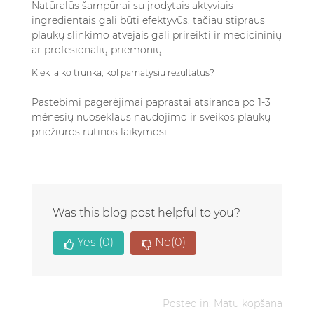
Natūralūs šampūnai su įrodytais aktyviais
ingredientais gali būti efektyvūs, tačiau stipraus
plaukų slinkimo atvejais gali prireikti ir medicininių
ar profesionalių priemonių.
Kiek laiko trunka, kol pamatysiu rezultatus?
Pastebimi pagerėjimai paprastai atsiranda po 1-3
mėnesių nuoseklaus naudojimo ir sveikos plaukų
priežiūros rutinos laikymosi.
Was this blog post helpful to you?
Yes
(0)
No
(0)
Posted in:
Matu kopšana