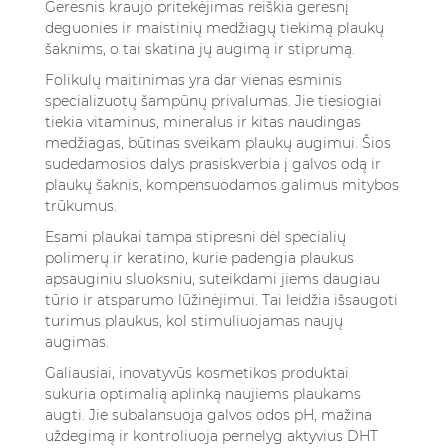
Geresnis kraujo pritekėjimas reiškia geresnį
deguonies ir maistinių medžiagų tiekimą plaukų
šaknims, o tai skatina jų augimą ir stiprumą.
Folikulų maitinimas yra dar vienas esminis
specializuotų šampūnų privalumas. Jie tiesiogiai
tiekia vitaminus, mineralus ir kitas naudingas
medžiagas, būtinas sveikam plaukų augimui. Šios
sudedamosios dalys prasiskverbia į galvos odą ir
plaukų šaknis, kompensuodamos galimus mitybos
trūkumus.
Esami plaukai tampa stipresni dėl specialių
polimerų ir keratino, kurie padengia plaukus
apsauginiu sluoksniu, suteikdami jiems daugiau
tūrio ir atsparumo lūžinėjimui. Tai leidžia išsaugoti
turimus plaukus, kol stimuliuojamas naujų
augimas.
Galiausiai, inovatyvūs kosmetikos produktai
sukuria optimalią aplinką naujiems plaukams
augti. Jie subalansuoja galvos odos pH, mažina
uždegimą ir kontroliuoja pernelyg aktyvius DHT