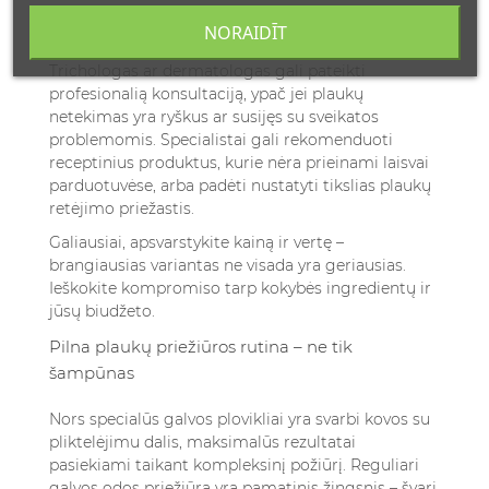
paprastai pastebimi po 2-3 mėnesių reguliaraus
NORAIDĪT
naudojimo.
Trichologas ar dermatologas gali pateikti
profesionalią konsultaciją, ypač jei plaukų
netekimas yra ryškus ar susijęs su sveikatos
problemomis. Specialistai gali rekomenduoti
receptinius produktus, kurie nėra prieinami laisvai
parduotuvėse, arba padėti nustatyti tikslias plaukų
retėjimo priežastis.
Galiausiai, apsvarstykite kainą ir vertę –
brangiausias variantas ne visada yra geriausias.
Ieškokite kompromiso tarp kokybės ingredientų ir
jūsų biudžeto.
Pilna plaukų priežiūros rutina – ne tik
šampūnas
Nors specialūs galvos plovikliai yra svarbi kovos su
pliktelėjimu dalis, maksimalūs rezultatai
pasiekiami taikant kompleksinį požiūrį. Reguliari
galvos odos priežiūra yra pamatinis žingsnis – švari,