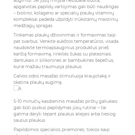
augimui. Jei jūsų mityba nesubalansuota,
apgalvotas papildų vartojimas gali būti naudingas
– biotino, kolageno ar specialių plaukų vitaminų
kompleksai padeda užpildyti trūkstamų maistinių
medžiagų spragas.
Tinkamas plaukų džiovinimas ir formavimas taip
pat svarbus. Venkite aukštos temperatūros, visada
naudokite termoapsauginius produktus prieš
karštą formavimą, rinkitės šukas su platesniais
dantukais ir silikonines ar bambukines šepečius,
kurie mažiau traumuoja plaukus.
Galvos odos masažas stimuliuoja kraujotaką ir
skatina plaukų augimą.
5-10 minučių kasdieninis masažas pirštų galiukais
gali būti puikus papildymas jūsų rutinai – tai
galima daryti tepant plaukus aliejais arba tiesiog
sausus plaukus.
Papildomos specialios priemonės, tokios kaip