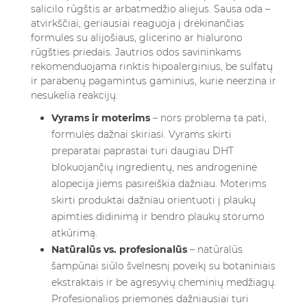
salicilo rūgštis ar arbatmedžio aliejus. Sausa oda –
atvirkščiai, geriausiai reaguoja į drėkinančias
formules su alijošiaus, glicerino ar hialurono
rūgšties priedais. Jautrios odos savininkams
rekomenduojama rinktis hipoalerginius, be sulfatų
ir parabenų pagamintus gaminius, kurie neerzina ir
nesukelia reakcijų.
Vyrams ir moterims
– nors problema ta pati,
formulės dažnai skiriasi. Vyrams skirti
preparatai paprastai turi daugiau DHT
blokuojančių ingredientų, nes androgeninė
alopecija jiems pasireiškia dažniau. Moterims
skirti produktai dažniau orientuoti į plaukų
apimties didinimą ir bendro plaukų storumo
atkūrimą.
Natūralūs vs. profesionalūs
– natūralūs
šampūnai siūlo švelnesnį poveikį su botaniniais
ekstraktais ir be agresyvių cheminių medžiagų.
Profesionalios priemonės dažniausiai turi