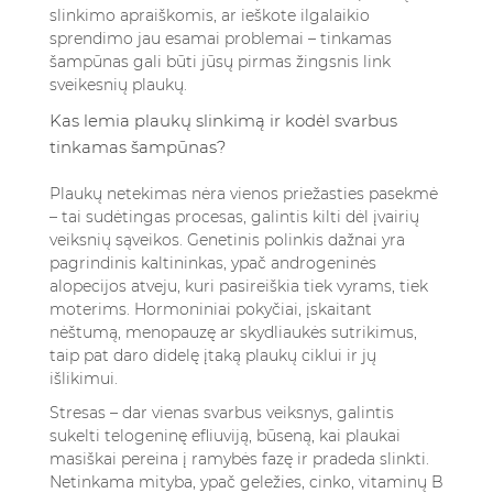
slinkimo apraiškomis, ar ieškote ilgalaikio
sprendimo jau esamai problemai – tinkamas
šampūnas gali būti jūsų pirmas žingsnis link
sveikesnių plaukų.
Kas lemia plaukų slinkimą ir kodėl svarbus
tinkamas šampūnas?
Plaukų netekimas nėra vienos priežasties pasekmė
– tai sudėtingas procesas, galintis kilti dėl įvairių
veiksnių sąveikos. Genetinis polinkis dažnai yra
pagrindinis kaltininkas, ypač androgeninės
alopecijos atveju, kuri pasireiškia tiek vyrams, tiek
moterims. Hormoniniai pokyčiai, įskaitant
nėštumą, menopauzę ar skydliaukės sutrikimus,
taip pat daro didelę įtaką plaukų ciklui ir jų
išlikimui.
Stresas – dar vienas svarbus veiksnys, galintis
sukelti telogeninę efliuviją, būseną, kai plaukai
masiškai pereina į ramybės fazę ir pradeda slinkti.
Netinkama mityba, ypač geležies, cinko, vitaminų B