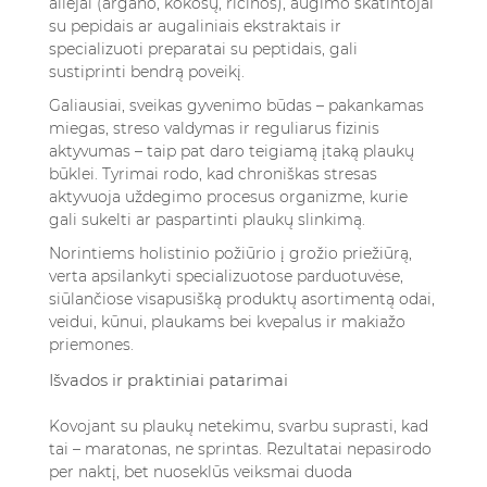
aliejai (argano, kokosų, ricinos), augimo skatintojai
su pepidais ar augaliniais ekstraktais ir
specializuoti preparatai su peptidais, gali
sustiprinti bendrą poveikį.
Galiausiai, sveikas gyvenimo būdas – pakankamas
miegas, streso valdymas ir reguliarus fizinis
aktyvumas – taip pat daro teigiamą įtaką plaukų
būklei. Tyrimai rodo, kad chroniškas stresas
aktyvuoja uždegimo procesus organizme, kurie
gali sukelti ar paspartinti plaukų slinkimą.
Norintiems holistinio požiūrio į grožio priežiūrą,
verta apsilankyti specializuotose parduotuvėse,
siūlančiose visapusišką produktų asortimentą odai,
veidui, kūnui, plaukams bei kvepalus ir makiažo
priemones.
Išvados ir praktiniai patarimai
Kovojant su plaukų netekimu, svarbu suprasti, kad
tai – maratonas, ne sprintas. Rezultatai nepasirodo
per naktį, bet nuoseklūs veiksmai duoda