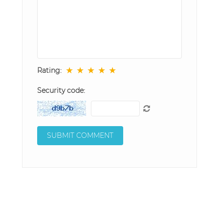
★
★
★
★
★
Rating:
Security code: