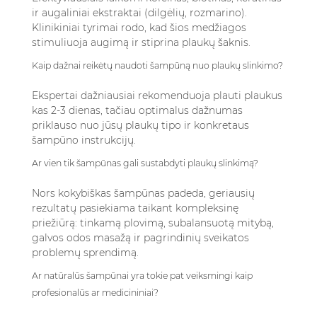
ir augaliniai ekstraktai (dilgėlių, rozmarino).
Klinikiniai tyrimai rodo, kad šios medžiagos
stimuliuoja augimą ir stiprina plaukų šaknis.
Kaip dažnai reikėtų naudoti šampūną nuo plaukų slinkimo?
Ekspertai dažniausiai rekomenduoja plauti plaukus
kas 2-3 dienas, tačiau optimalus dažnumas
priklauso nuo jūsų plaukų tipo ir konkretaus
šampūno instrukcijų.
Ar vien tik šampūnas gali sustabdyti plaukų slinkimą?
Nors kokybiškas šampūnas padeda, geriausių
rezultatų pasiekiama taikant kompleksinę
priežiūrą: tinkamą plovimą, subalansuotą mitybą,
galvos odos masažą ir pagrindinių sveikatos
problemų sprendimą.
Ar natūralūs šampūnai yra tokie pat veiksmingi kaip
profesionalūs ar medicininiai?