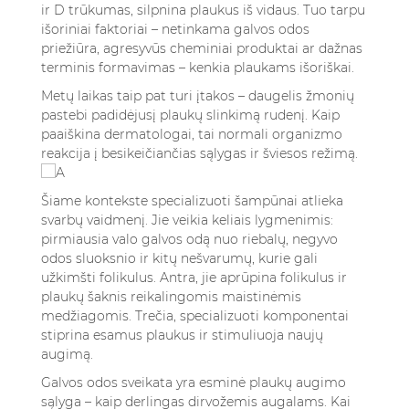
ir D trūkumas, silpnina plaukus iš vidaus. Tuo tarpu
išoriniai faktoriai – netinkama galvos odos
priežiūra, agresyvūs cheminiai produktai ar dažnas
terminis formavimas – kenkia plaukams išoriškai.
Metų laikas taip pat turi įtakos – daugelis žmonių
pastebi padidėjusį plaukų slinkimą rudenį. Kaip
paaiškina dermatologai, tai normali organizmo
reakcija į besikeičiančias sąlygas ir šviesos režimą.
Šiame kontekste specializuoti šampūnai atlieka
svarbų vaidmenį. Jie veikia keliais lygmenimis:
pirmiausia valo galvos odą nuo riebalų, negyvo
odos sluoksnio ir kitų nešvarumų, kurie gali
užkimšti folikulus. Antra, jie aprūpina folikulus ir
plaukų šaknis reikalingomis maistinėmis
medžiagomis. Trečia, specializuoti komponentai
stiprina esamus plaukus ir stimuliuoja naujų
augimą.
Galvos odos sveikata yra esminė plaukų augimo
sąlyga – kaip derlingas dirvožemis augalams. Kai