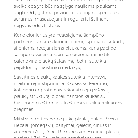
sveika oda yra būtina sąlyga naujiems plaukams
augti. Odą galima prižiūrėti naudojant specialius
serumus, masažuojant ir reguliariai šalinant
negyvas odos ląsteles.
Kondicionierius yra neatsiejama šampūno
partneris. Rinkitės kondicionierių, specialiai sukurtą
silpniems, retėjantiems plaukams, kuris papildo
šampūno veikimą. Geri kondicionieriai ne tik
palengvina plaukų šukavimą, bet ir suteikia
papildomų maistinių medžiagų.
Savaitinės plaukų kaukės suteikia intensyvų
maitinimą ir stiprinimą. Kaukės su keratinu,
kolagenu ar proteinais rekonstruoja pažeistą
plaukų struktūrą, o drėkinančios kaukės su
hialurono rūgštimi ar alijošiumi suteikia reikiamos
drėgmės.
Mityba daro tiesioginę įtaką plaukų būklei. Sveiki
riebalai (omega-3), baltymai, geležis, cinkas ir
vitaminai A, E, D bei B grupės yra esminiai plaukų