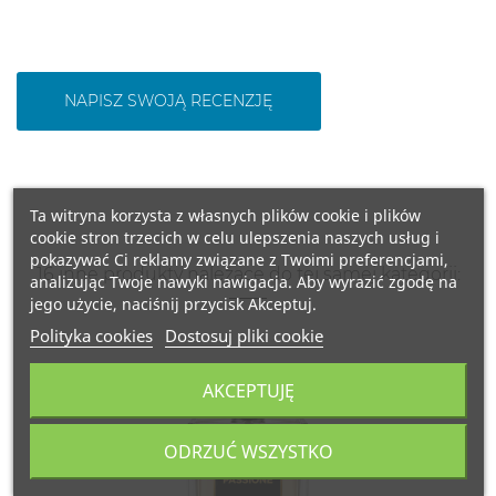
NAPISZ SWOJĄ RECENZJĘ
Ta witryna korzysta z własnych plików cookie i plików
cookie stron trzecich w celu ulepszenia naszych usług i
pokazywać Ci reklamy związane z Twoimi preferencjami,
16 inne produkty należące do tej samej kategorii:
analizując Twoje nawyki nawigacja. Aby wyrazić zgodę na
jego użycie, naciśnij przycisk Akceptuj.
Polityka cookies
Dostosuj pliki cookie
100ML.
AKCEPTUJĘ
FRANCJA
ODRZUĆ WSZYSTKO