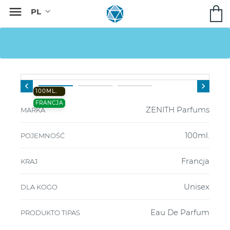



100ML.
FRANCJA
ZENITH Parfums
MARKA
100ml.
POJEMNOŚĆ
Francja
KRAJ
Unisex
DLA KOGO
Eau De Parfum
PRODUKTO TIPAS