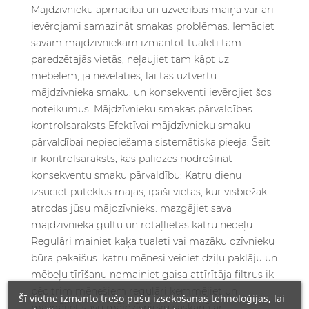
Šī vietne izmanto trešo pušu izsekošanas tehnoloģijas, lai