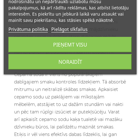
nodrošinātu un nepārtraukti uzlabotu mūsu
pakalpojumus, kā arī rādītu reklāmas, kas atbilst lietotāju
interesēm. Es piekrītu un jebkurā laikā varu atsaukt vai
mainīt savu piekrišanu, kas stāsies spēkā nākotnē.
Privātuma politika
Pielāgot sīkfailus
PIEŅEMT VISU
NORAIDĪT