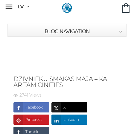

BLOG NAVIGATION
DZĪVNIEKU SMAKAS MĀJĀ – KĀ
AR TĀM CĪNĪTIES
2741 Views
Facebook
X
Pinterest
LinkedIn
Tumblr