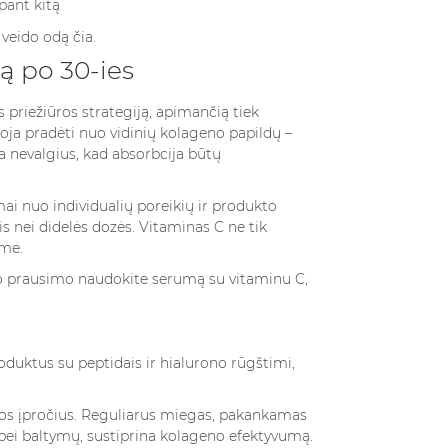
pant kitą
o veido odą
čia
.
ą po 30-ies
 priežiūros strategiją, apimančią tiek
oja pradėti nuo vidinių kolageno papildų –
ia nevalgius, kad absorbcija būtų
ai nuo individualių poreikių ir produkto
s nei didelės dozės. Vitaminas C ne tik
zme.
e po prausimo naudokite serumą su vitaminu C,
duktus su peptidais ir hialurono rūgštimi,
enos įpročius. Reguliarus miegas, pakankamas
bei baltymų, sustiprina kolageno efektyvumą.