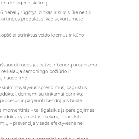
tina kolageno skilimą.
ebalų rūgštys, cinkas ir silicis. Jie ne tik
 skirtingus produktus, kad sukurtumėte
uopščiai atrinktus
veido kremus ir kūno
 išsaugoti odos jaunatvę ir bendrą organizmo
 reikalauja sąmoningo požiūrio ir
tų naudojimo.
 siūlo inovatyvius sprendimus, pagrįstus
produktai, derinami su tinkamai parinkta
procesus ir pagerinti bendrą jos būklę.
omentinis – tai ilgalaikis įsipareigojimas
produktai yra raktas į sėkmę. Pradėkite
ių – prevencija visada efektyvesnė nei