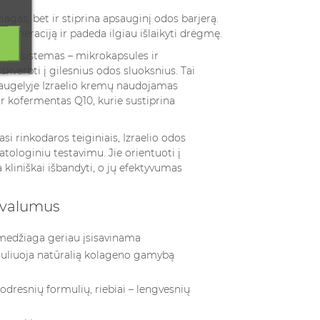
agas, bet ir stiprina apsauginį odos barjerą.
generaciją ir padeda ilgiau išlaikyti drėgmę.
tymo sistemas – mikrokapsules ir
verbti į gilesnius odos sluoksnius. Tai
 Daugelyje Izraelio kremų naudojamas
ir kofermentas Q10, kurie sustiprina
i rinkodaros teiginiais, Izraelio odos
tologiniu testavimu. Jie orientuoti į
 kliniškai išbandyti, o jų efektyvumas
rivalumus
 medžiaga geriau įsisavinama
muliuoja natūralią kolageno gamybą
sodresnių formulių, riebiai – lengvesnių