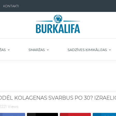
KONTAKTI
ŽAS
SMARŽAS
SADZĪVES ĶIMIKĀLIJAS
ODĖL KOLAGENAS SVARBUS PO 30? IZRAELI
2221 Views