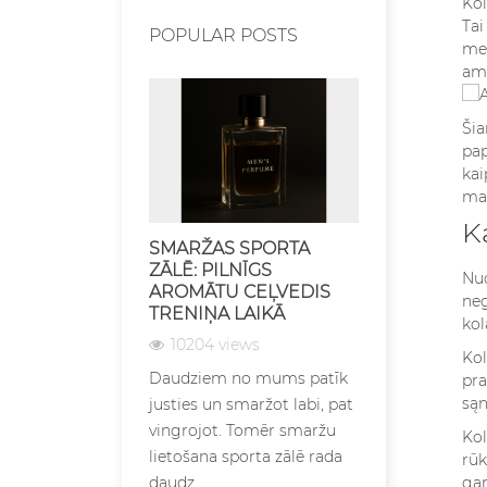
Kol
Tai
POPULAR POSTS
met
amž
Šia
pap
kai
mak
K
SMARŽAS SPORTA
SMARŽU
ZĀLĒ: PILNĪGS
UZGLABĀ
Nuo
AROMĀTU CEĻVEDIS
APSTĀKĻI –
neg
TRENIŅA LAIKĀ
SAGLABĀT
kol
10204 views
7141 view
Kol
Daudziem no mums patīk
Smaržu uzgl
pra
sąn
justies un smaržot labi, pat
apstākļi ir i
vingrojot. Tomēr smaržu
kas tieši ie
Kol
lietošana sporta zālē rada
iecienītāko 
rūk
gam
daudz...
kvalitāti, gla