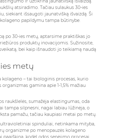
lastingumo ir užtikrina jaunatvišką išvaizdą.
aukšlių atsiradimo. Tačiau sulaukus 30-ies
 siekiant išsaugoti jaunatvišką išvaizdą. Ši
sis kolageno papildymu tampa būtinybe.
bą po 30-ies metų, aptarsime praktiškas jo
riežiūros produktų inovacijomis. Sužinosite,
sveikatą, bei kaip išnaudoti jo teikiamą naudą
-ies metų
VEPALUS
DAŽĀDI AROMĀTU
OTERIMS
STILI: ZIEDU, KOKSNES
lageno – tai biologinis procesas, kurio
DIAKO
es organizmas gamina apie 1-1,5% mažiau
4221 views
Mūsdienu parfimērija mūs
s
os raukšlelės, sumažėja elastingumas, oda
iegremdē aromātu pasaulē,
ne tik grožio
i tampa silpnesni, nagai labiau lūžinėja, o
taču divi atšķirīgi aromātu
 vyksta pamažu, tačiau kaupiasi metai po metų.
būdas išreikšti
stili – ziedu un koksnes –
bę. Renkantis
ultravioletiniai spinduliai, netinkama mityba,
ieņem īpašu...
rims, verta...
oterų organizme po menopauzės kolageno
Read more
 paaiškina, kodėl odos senėjimo procesai