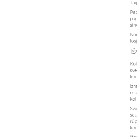
Tai
Pap
pag
sin
Nor
los
I
Kol
sve
kom
Izr
mok
kol
Sva
sau
rūp
kor