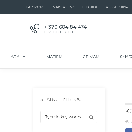
PAR MUMS
MAKSĀJUMS
PIEGĀDE
ATGRIEŠANA
+ 370 604 84 474
I - V: 10:00 - 18:00
ĀDAI
MATIEM
GRIMAM
SMAR
SEARCH IN BLOG
K