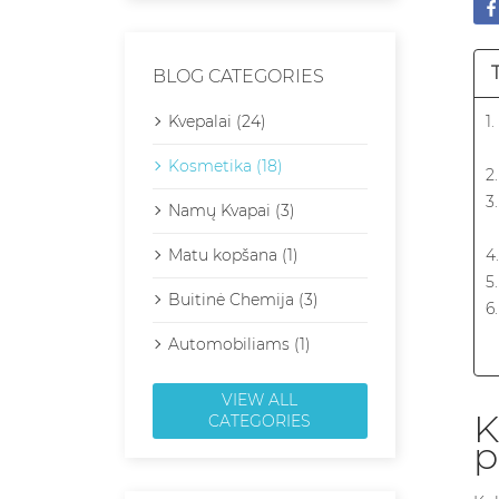
BLOG CATEGORIES
Kvepalai (24)
1
Kosmetika (18)
2
3
Namų Kvapai (3)
Matu kopšana (1)
4
5
Buitinė Chemija (3)
6
Automobiliams (1)
VIEW ALL
K
CATEGORIES
p