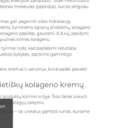
gas efektyviai panaudoti. Todėl hidrolizuoto
žesnes molekules (peptidus), kurios lengviau
imas gali pagerinti odos hidrataciją,
nėms, turintiems sąnarių problemų, kolageno
 kolageno papildai, gaunami iš žuvų, pasižymi
gyvulinės kilmės kolagenu.
tyrimai rodo, kad pastebimi rezultatai
i aukštos kokybės, patikimo gamintojo
eno kremus ir serumus
, kurie padės pasiekti
aelietiškų kolageno kremų
s produktų kūrimo srityje. Šios šalies sukurti
 technologijų taikymu.
 un
ų gausa – tai unikalus gamtos turtas, kuriame