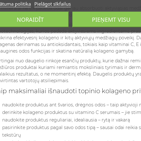
ātuma politika
Pielāgot sīkfailus
 mineralai ne tik padeda odai geriau absorbuoti aktyviąsias medži
slininkai nustatė, kad Negyvosios jūros mineralai skatina odos re
NORAIDĪT
PIEŅEMT VISU
aelio kosmetikos laboratorijos taiko pažangias medžiagų prista
otechnologijas, kurios padeda aktyviesiems ingredientams prasisk
ikrina efektyvesnį kolageno ir kitų aktyviųjų medžiagų poveikį.
agenas derinamas su antioksidantais, tokiais kaip vitaminai C, E 
augines odos funkcijas ir skatina natūralią kolageno gamybą.
rtingai nuo daugelio rinkoje esančių produktų, kurie dažnai remias
ežiūros produktai kuriami remiantis moksliniais tyrimais ir derma
alaikius rezultatus, o ne momentinį efektą. Daugelis produktų yra
virtintas vartotojų atsiliepimais.
ip maksimaliai išnaudoti topinio kolageno p
naudokite produktus ant švarios, drėgnos odos – taip aktyvioji
derinkite kolageno produktus su vitamino C serumais – jie sti
naudokite produktus reguliariai, idealiausia – rytą ir vakarą
pasirinkite produktus pagal savo odos tipą – sausai odai reikia 
tekstūrų