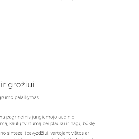
r grožiui
ngrumo palaikymas.
ra pagrindinis jungiamojo audinio
umą, kaulų tvirtumą bei plaukų ir nagų būklę.
 sintezei (pavyzdžiui, vartojant vištos ar