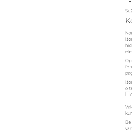
Suž
K
Nor
išo
hid
efe
Opt
for
pag
Išo
o t
Vak
kur
Be 
van