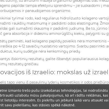
ies sultinį), su amžiumi mažėja organizmo gebėjimas šias medžia
ageno papildai tampa efektyviu sprendimu – jie suskaidomi į ma
sorbuojamos ir panaudojamos organizmo.
nikiniai tyrimai rodo, kad reguliarus hidrolizuoto kolageno vartoj
ažinti raukšlių matomumą ir padidinti odos elastingumą. Žmo
ildai gali sumažinti skausmą ir padidinti judrumą. Be to, jūrinio
č gera absorbcija ir didesniu aminorūgščių kiekiu, palyginti su 
tėtų paminėti, kad kolageno papildų poveikis nėra momentinis – 
ireiškia po 4-12 savaičių nuolatinio vartojimo. Svarbu pasirinkt
duktus, kurių sudėtyje nėra kenksmingų priedų.
kantys išskirtinių rezultatų, galite išbandyti populiariausius
kolag
imų rezultatų greičiau.
novacijos iš Izraelio: mokslas už izr
aelis tapo vienu iš pasaulinių lyderių kosmetikos ir odos priežiūro
ageno kremai išsiskiria unikalių komponentų deriniu ir pažangių
ietne izmanto trešo pušu izsekošanas tehnoloģijas, lai nodrošinātu
aelietiški kolageno produktai pasižymi Negyvosios jūros mineral
rtraukti uzlabotu mūsu pakalpojumus, kā arī rādītu reklāmas, kas
lst lietotāju interesēm. Es piekrītu un jebkurā laikā varu atsaukt vai
su magnio, kalcio, kalio ir kitų naudingų elementų.
īt savu piekrišanu, kas stāsies spēkā nākotnē.