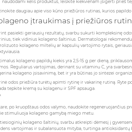
naudodami kelis produktus, leiskite kiekvienam įsigerti prieš te
inokite daugiau apie viso kūno priežiūros rutinas, kurios papild
olageno įtraukimas į priežiūros rutin
int pasiekti geriausių rezultatų, svarbu sukurti kompleksinę odos
rinius, tiek vidinius kolageno šaltinius. Dermatologai rekomendu
rolizuoto kolageno miltelių ar kapsulių vartojimo rytais, geriaus
ktyviausia.
imalus kolageno papildų kiekis yra 2,5-15 g per dieną, priklausom
mos. Reguliarus vartojimas, derinant su vitaminu C, yra svarbesni
erina kolageno įsisavinimą, bet ir yra būtinas jo sintezei organi
rinė odos priežiūra turėtų apimti rytinę ir vakarinę rutiną. Ryt
ada tepkite kremą su kolagenu ir SPF apsauga.
are, po kruopštaus odos valymo, naudokite regeneruojančius pro
ie stimuliuoja kolageno gamybą miego metu.
tiesioginių kolageno šaltinių, svarbu atkreipti dėmesį į gyvens
dens vartojimas ir subalansuota mityba, turtinga antioksidantų 