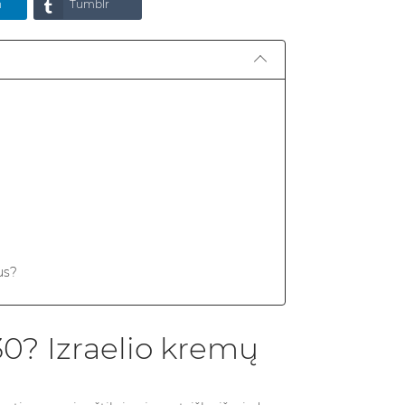
n
Tumblr
us?
 kolageno papildus?
 efektui?
0? Izraelio kremų