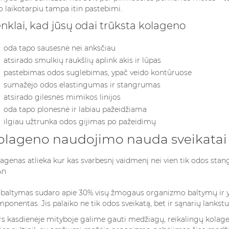
Read more
o laikotarpiu tampa itin pastebimi.
Read more
nklai, kad jūsų odai trūksta kolageno
oda tapo sausesnė nei anksčiau
atsirado smulkių raukšlių aplink akis ir lūpas
pastebimas odos suglebimas, ypač veido kontūruose
sumažėjo odos elastingumas ir stangrumas
atsirado gilesnės mimikos linijos
oda tapo plonesnė ir labiau pažeidžiama
ilgiau užtrunka odos gijimas po pažeidimų
olageno naudojimo nauda sveikatai i
agenas atlieka kur kas svarbesnį vaidmenį nei vien tik odos sta
 baltymas sudaro apie 30% visų žmogaus organizmo baltymų ir y
ponentas. Jis palaiko ne tik odos sveikatą, bet ir sąnarių lankst
s kasdienėje mityboje galime gauti medžiagų, reikalingų kolageno