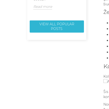
šiu
Read more
Read more
Že
VIEW ALL POPULAR
POSTS
K
Kol
Šis
kom
Nor