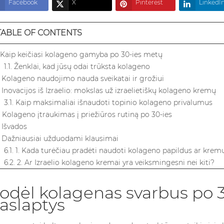
Facebook
X
Pinterest
LinkedI
TABLE OF CONTENTS
. Kaip keičiasi kolageno gamyba po 30-ies metų
1.1. Ženklai, kad jūsų odai trūksta kolageno
. Kolageno naudojimo nauda sveikatai ir grožiui
. Inovacijos iš Izraelio: mokslas už izraelietiškų kolageno kremų
3.1. Kaip maksimaliai išnaudoti topinio kolageno privalumus
. Kolageno įtraukimas į priežiūros rutiną po 30-ies
. Išvados
. Dažniausiai užduodami klausimai
6.1. 1. Kada turėčiau pradėti naudoti kolageno papildus ar krem
6.2. 2. Ar Izraelio kolageno kremai yra veiksmingesni nei kiti?
6.3. 3. Kiek laiko trunka, kol pamatysiu rezultatus naudodamas
6.4. 4. Ar galiu derinti kolageno papildus su kremais geresniam
odėl kolagenas svarbus po 3
6.5. 5. Ar yra natūralių būdų paskatinti kolageno gamybą?
aslaptys