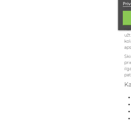
Priv
Šie
Mok
Izr
nan
užt
kol
aps
Ski
pri
ilg
pat
Ka