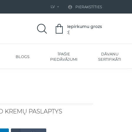
LV


PIERAKSTĪTIES
Iepirkumu grozs
:(
ĪPAŠIE
DĀVANU
BLOGS
PIEDĀVĀJUMI
SERTIFIKĀTI
O KREMŲ PASLAPTYS