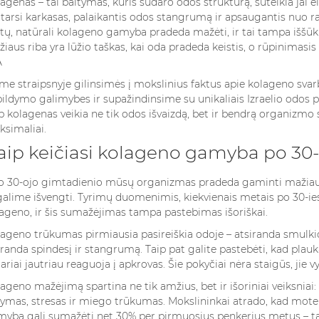
agenas – tai baltymas, kuris sudaro odos struktūrą, suteikia jai e
 tarsi karkasas, palaikantis odos stangrumą ir apsaugantis nuo r
ų, natūrali kolageno gamyba pradeda mažėti, ir tai tampa iššūkiu,
iaus riba yra lūžio taškas, kai oda pradeda keistis, o rūpinima
me straipsnyje gilinsimės į mokslinius faktus apie kolageno svar
ildymo galimybes ir supažindinsime su unikaliais Izraelio odos p
p kolagenas veikia ne tik odos išvaizdą, bet ir bendrą organizmo 
simaliai.
aip keičiasi kolageno gamyba po 30
VAI ACU KRĒMI TIEŠĀM
KOKIUS K
ŠANAS
IR NEPIECIEŠAMI?
RINKTIS M
 30-ojo gimtadienio mūsų organizmas pradeda gaminti mažiau ko
 KĀ ILGĀK
VISAPTVEROŠS
PAGAL ZO
alime išvengti. Tyrimų duomenimis, kiekvienais metais po 30-i
 AROMĀTU
CEĻVEDIS
ŽENKLĄ?
ageno, ir šis sumažėjimas tampa pastebimas išoriškai.
s
5005 views
4709 view
ageno trūkumas pirmiausia pasireiškia odoje – atsiranda smulki
abāšanas
Paakių kremai – vieni iš tų
Kvepalai yra 
randa spindesį ir stangrumą. Taip pat galite pastebėti, kad plauka
ariai jautriau reaguoja į apkrovas. Šie pokyčiai nėra staigūs, jie
zšķirošs aspekts,
kosmetikos produktų, kurie
dalis, bet ir 
tekmē jūsu
nuolat kelia diskusijas.
savo asmeny
ageno mažėjimą spartina ne tik amžius, bet ir išoriniai veiksniai: 
smaržu
Vieni juos laiko būtinu
kvepalus mote
ymas, stresas ir miego trūkumas. Mokslininkai atrado, kad m
yba gali sumažėti net 30% per pirmuosius penkerius metus – tai
bāšanas...
odos...