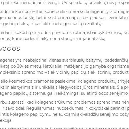
p pat rekomenduojama vengti UV spindulių poveikio, nes jie spar
ildomi komponentai, kurie puikiai dera su kolagenu, yra omega-3 ri
erina odos būklę, bet ir sustiprina nagus bei plaukus. Derinkite
ergistinį efektą ir pasiektumėte geriausių rezultatų.
ėdami sukurti pilną odos priežiūros rutiną, išbandykite mūsų kr
jonus
, kurie padės išlaikyti odą stangrią ir jaunatvišką.
švados
agenas yra neabejotinai vienas svarbiausių baltymų, padedančių
ikatą po 30-ies metų. Natūraliai mažėjanti jo gamyba organizme
pleksinio sprendimo – tiek vidinių papildų, tiek išorinių produk
aelio kosmetikos pramonės pasiekimai kolageno produktų srityje
sliniais tyrimais ir unikaliais Negyvosios jūros mineralais. Šie 
ageno papildų sistema, gali reikšmingai sulėtinti odos senėjimo 
rbu suprasti, kad kolageno trūkumo problemos sprendimas nėra m
 ir savo odai. Reguliarumas, nuoseklumas ir kokybiškai parinkti 
intis kolageno papildymu nelaukdami akivaizdžių senėjimo požym
ekcija.