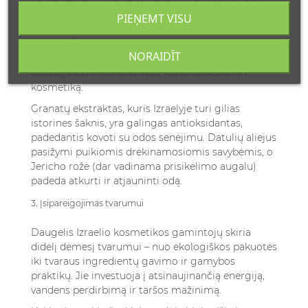
ingredientai, kurie neturi analogų kitose pasaulio
dalyse. Alavijų, datulių, alyvuogių ir dykumos
PIEŅEMT VISU
augalų ekstraktai suteikia produktams išskirtinių
savybių. Šie augalai išgyvena ekstremaliomis
NORAIDĪT
klimato sąlygomis, todėl išvystė unikalius
apsauginius mechanizmus, kurie perkeliami į
kosmetiką.
Granatų ekstraktas, kuris Izraelyje turi gilias
istorines šaknis, yra galingas antioksidantas,
padedantis kovoti su odos senėjimu. Datulių aliejus
pasižymi puikiomis drėkinamosiomis savybėmis, o
Jericho rožė (dar vadinama prisikėlimo augalu)
padeda atkurti ir atjauninti odą.
3. Įsipareigojimas tvarumui
Daugelis Izraelio kosmetikos gamintojų skiria
didelį dėmesį tvarumui – nuo ekologiškos pakuotės
iki tvaraus ingredientų gavimo ir gamybos
praktikų. Jie investuoja į atsinaujinančią energiją,
vandens perdirbimą ir taršos mažinimą.