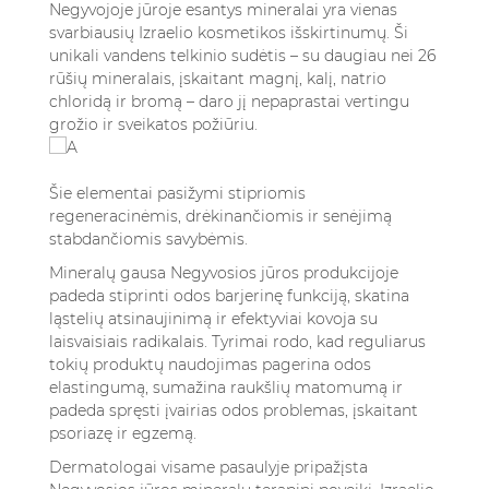
Negyvojoje jūroje esantys mineralai yra vienas
svarbiausių Izraelio kosmetikos išskirtinumų. Ši
unikali vandens telkinio sudėtis – su daugiau nei 26
rūšių mineralais, įskaitant magnį, kalį, natrio
chloridą ir bromą – daro jį nepaprastai vertingu
grožio ir sveikatos požiūriu.
Šie elementai pasižymi stipriomis
regeneracinėmis, drėkinančiomis ir senėjimą
stabdančiomis savybėmis.
Mineralų gausa Negyvosios jūros produkcijoje
padeda stiprinti odos barjerinę funkciją, skatina
ląstelių atsinaujinimą ir efektyviai kovoja su
laisvaisiais radikalais. Tyrimai rodo, kad reguliarus
tokių produktų naudojimas pagerina odos
elastingumą, sumažina raukšlių matomumą ir
padeda spręsti įvairias odos problemas, įskaitant
psoriazę ir egzemą.
Dermatologai visame pasaulyje pripažįsta