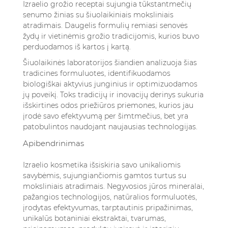
Izraelio grožio receptai sujungia tūkstantmečių
senumo žinias su šiuolaikiniais moksliniais
atradimais. Daugelis formulių remiasi senovės
žydų ir vietinėmis grožio tradicijomis, kurios buvo
perduodamos iš kartos į kartą.
Šiuolaikinės laboratorijos šiandien analizuoja šias
tradicines formuluotes, identifikuodamos
biologiškai aktyvius junginius ir optimizuodamos
jų poveikį. Toks tradicijų ir inovacijų derinys sukuria
išskirtines odos priežiūros priemones, kurios jau
įrodė savo efektyvumą per šimtmečius, bet yra
patobulintos naudojant naujausias technologijas.
Apibendrinimas
Izraelio kosmetika išsiskiria savo unikaliomis
savybėmis, sujungiančiomis gamtos turtus su
moksliniais atradimais. Negyvosios jūros mineralai,
pažangios technologijos, natūralios formuluotės,
įrodytas efektyvumas, tarptautinis pripažinimas,
unikalūs botaniniai ekstraktai, tvarumas,