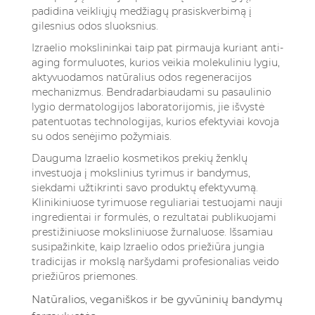
padidina veikliųjų medžiagų prasiskverbimą į
gilesnius odos sluoksnius.
Izraelio mokslininkai taip pat pirmauja kuriant anti-
aging formuluotes, kurios veikia molekuliniu lygiu,
aktyvuodamos natūralius odos regeneracijos
mechanizmus. Bendradarbiaudami su pasaulinio
lygio dermatologijos laboratorijomis, jie išvystė
patentuotas technologijas, kurios efektyviai kovoja
su odos senėjimo požymiais.
Dauguma Izraelio kosmetikos prekių ženklų
investuoja į mokslinius tyrimus ir bandymus,
siekdami užtikrinti savo produktų efektyvumą.
Klinikiniuose tyrimuose reguliariai testuojami nauji
ingredientai ir formulės, o rezultatai publikuojami
prestižiniuose moksliniuose žurnaluose.
Išsamiau
susipažinkite, kaip Izraelio odos priežiūra jungia
tradicijas ir mokslą naršydami profesionalias veido
priežiūros priemones
.
Natūralios, veganiškos ir be gyvūninių bandymų