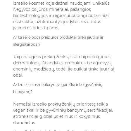
Izraelio kosmetikoje dažnai naudojami unikalūs
Negyvosios jūros mineralai, pažangios
biotechnologijos ir regionui būdingi botaniniai
ekstraktai, užtikrinantys įrodytus rezultatus
įvairiems odos tipams.
Ar Izraelio odos priežiūros produktai tinka jautriai ar
alergiškai odai?
Taip, daugelis prekių ženklų siūlo hipoalerginius,
dermatologų išbandytus produktus be agresyvių
cheminių medžiagų, todėl jie puikiai tinka jautriai
odai.
Ar Izraelio kosmetika yra veganiška ir be gyvūninių
bandymų?
Nemažai Izraelio prekių ženklų prioritetą teikia
veganiškai ir be gyvūninių bandymų sertifikacijai,
atitinkančiai globalius etinius ir kokybinius
standartus.