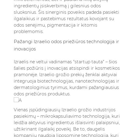
ingredientų įsiskverbimą į gilesnius odos
sluoksnius. Šis sinerginis poveikis padeda pasiekti
ilgalaikius ir pastebimus rezultatus kovojant su
odos senėjimu, pigmentacija ir kitomis
problemomis.
Pažangi Izraelio odos priežiūros technologija ir
inovacijos
Izraelis ne veltui vadinamas "startup tauta" – šios
šalies požiūris į inovacijas atsispindi ir kosmetikos
pramonėje. Izraelio grožio prekių ženklai aktyviai
integruoja biotechnologijas, nanotechnologijas ir
dermatologinius tyrimus, kurdami pažangiausius
odos priežiūros produktus.
Vienas įspūdingiausių Izraelio grožio industrijos
pasiekimų – mikrokapsuliavimo technologija, kuri
leidžia aktyvius ingredientus išlaisvinti palaipsniui,
užtikrinant ilgalaikį poveikį. Be to, daugelis
kompanijų naudoja liposominę technologiją, kuri