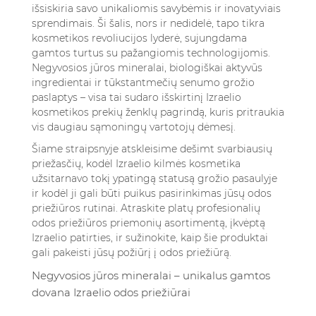
5.5. 5. Platus produktų pasirinkimas
išsiskiria savo unikaliomis savybėmis ir inovatyviais
sprendimais. Ši šalis, nors ir nedidelė, tapo tikra
5.6. 6. Senovės tradicijomis paremtos ir
kosmetikos revoliucijos lyderė, sujungdama
modernaus mokslo patvirtintos formulės
gamtos turtus su pažangiomis technologijomis.
6. Apibendrinimas
Negyvosios jūros mineralai, biologiškai aktyvūs
7. Dažniausiai užduodami klausimai
ingredientai ir tūkstantmečių senumo grožio
7.1. Kuo Izraelio kosmetika skiriasi nuo kitų
paslaptys – visa tai sudaro išskirtinį Izraelio
odos priežiūros prekių ženklų?
kosmetikos prekių ženklų pagrindą, kuris pritraukia
7.2. Ar Izraelio odos priežiūros produktai
vis daugiau sąmoningų vartotojų dėmesį.
tinka jautriai ar alergiškai odai?
Šiame straipsnyje atskleisime dešimt svarbiausių
7.3. Ar Izraelio kosmetika yra veganiška ir be
priežasčių, kodėl Izraelio kilmės kosmetika
gyvūninių bandymų?
užsitarnavo tokį ypatingą statusą grožio pasaulyje
7.4. Kur galiu įsigyti originalią Izraelio
ir kodėl ji gali būti puikus pasirinkimas jūsų odos
priežiūros rutinai.
Atraskite platų profesionalių
kosmetiką internetu?
odos priežiūros priemonių asortimentą, įkvėptą
7.5. Kokias odos problemas galima spręsti su
Izraelio patirties
, ir sužinokite, kaip šie produktai
Izraelyje pagamintais produktais?
gali pakeisti jūsų požiūrį į odos priežiūrą.
Negyvosios jūros mineralai – unikalus gamtos
dovana Izraelio odos priežiūrai