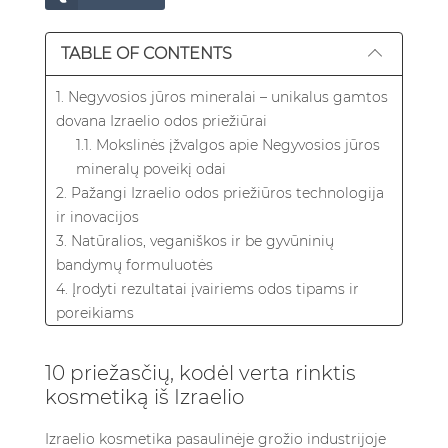
TABLE OF CONTENTS
1. Negyvosios jūros mineralai – unikalus gamtos
dovana Izraelio odos priežiūrai
1.1. Mokslinės įžvalgos apie Negyvosios jūros
mineralų poveikį odai
2. Pažangi Izraelio odos priežiūros technologija
ir inovacijos
3. Natūralios, veganiškos ir be gyvūninių
bandymų formuluotės
4. Įrodyti rezultatai įvairiems odos tipams ir
poreikiams
5. Dar 6 priežastys rinktis Izraelio kosmetiką
5.1. 1. Tarptautiniu mastu pripažinta kokybė
10 priežasčių, kodėl verta rinktis
5.2. 2. Unikalūs regiono botaniniai ekstraktai
kosmetiką iš Izraelio
5.3. 3. Įsipareigojimas tvarumui
5.4. 4. Prieinamas prabangos pojūtis
Izraelio kosmetika pasaulinėje grožio industrijoje