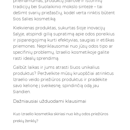
prieinamumas, produktų įvairovė ir istorinių
tradicijų bei šiuolaikinio mokslo sintezė – tai
dešimt svarių priežasčių, kodėl verta rinktis būtent
šios šalies kosmetiką.
Kiekvienas produktas, sukurtas šioje inovacijų
šalyje, atspindi gilią supratimą apie odos poreikius
ir įsipareigojimą kurti efektyvias, saugias ir etiškas
priemones. Nepriklausomai nuo jūsų odos tipo ar
specifinių problemų, Izraelio kosmetikoje galite
rasti idealų sprendimą.
Galbūt laikas ir jums atrasti šiuos unikalius
produktus?
Peržvelkite mūsų kruopščiai atrinktus
Izraelio veido priežiūros produktus
ir pradėkite
savo kelionę į sveikesnę, spindinčią odą jau
šiandien.
Dažniausiai užduodami klausimai
Kuo Izraelio kosmetika skiriasi nuo kitų odos priežiūros
prekių ženklų?