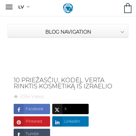

BLOG NAVIGATION
10 PRIEŽASČIŲ, KODĖL VERTA
RINKTIS KOSMETIKĄ IŠ IZRAELIO
2034 Views
Facebook
X
Pinterest
LinkedIn
Tumblr