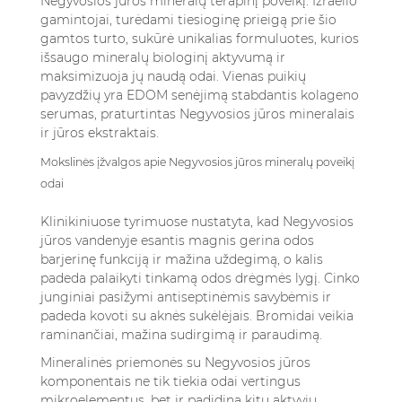
Negyvosios jūros mineralų terapinį poveikį. Izraelio
gamintojai, turėdami tiesioginę prieigą prie šio
gamtos turto, sukūrė unikalias formuluotes, kurios
išsaugo mineralų biologinį aktyvumą ir
maksimizuoja jų naudą odai. Vienas puikių
pavyzdžių yra
EDOM senėjimą stabdantis kolageno
serumas
, praturtintas Negyvosios jūros mineralais
ir jūros ekstraktais.
Mokslinės įžvalgos apie Negyvosios jūros mineralų poveikį
odai
Klinikiniuose tyrimuose nustatyta, kad Negyvosios
jūros vandenyje esantis magnis gerina odos
barjerinę funkciją ir mažina uždegimą, o kalis
padeda palaikyti tinkamą odos drėgmės lygį. Cinko
junginiai pasižymi antiseptinėmis savybėmis ir
padeda kovoti su aknės sukėlėjais. Bromidai veikia
raminančiai, mažina sudirgimą ir paraudimą.
Mineralinės priemonės su Negyvosios jūros
komponentais ne tik tiekia odai vertingus
mikroelementus, bet ir padidina kitų aktyvių