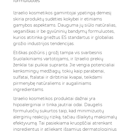
formuluotės
Izraelio kosmetikos gamintojai ypatingą dėmesį
skiria produktų sudėties kokybei ir etiniams
gamybos aspektams. Dauguma jų siūlo natūralias,
veganiškas ir be gyvūninių bandymų formuluotes,
kurios atitinka griežtus ES standartus ir globalias
grožio industrijos tendencijas.
Etiškas požiūris į grožį tampa vis svarbesnis
šiuolaikiniams vartotojams, ir Izraelio prekių
ženklai tai puikiai supranta. Jie vengia potencialiai
kenksmingų medžiagų, tokių kaip parabenai,
sulfatai, ftalatai ir dirbtiniai kvapai, teikdami
pirmenybę natūraliems ir augaliniams
ingredientams.
Izraelio kosmetikos produktai dažnai yra
hipoalerginiai ir tinka jautriai odai. Daugelis
formuluočių sukurtos taip, kad minimizuotų
alerginių reakcijų riziką, tačiau išlaikytų maksimalų
efektyvumą. Tai pasiekiama kruopščiai atrenkant
ingredientus ir atliekant išsamius dermatologinius