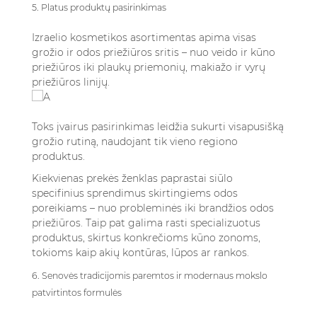
5. Platus produktų pasirinkimas
Izraelio kosmetikos asortimentas apima visas
grožio ir odos priežiūros sritis – nuo veido ir kūno
priežiūros iki plaukų priemonių, makiažo ir vyrų
priežiūros linijų.
Toks įvairus pasirinkimas leidžia sukurti visapusišką
grožio rutiną, naudojant tik vieno regiono
produktus.
Kiekvienas prekės ženklas paprastai siūlo
specifinius sprendimus skirtingiems odos
poreikiams – nuo probleminės iki brandžios odos
priežiūros. Taip pat galima rasti specializuotus
produktus, skirtus konkrečioms kūno zonoms,
tokioms kaip akių kontūras, lūpos ar rankos.
6. Senovės tradicijomis paremtos ir modernaus mokslo
patvirtintos formulės