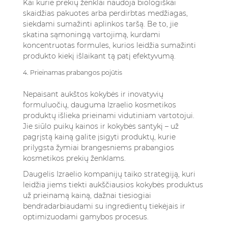
Kai kurie prekių ženklai naudoja biologiškai
skaidžias pakuotes arba perdirbtas medžiagas,
siekdami sumažinti aplinkos taršą. Be to, jie
skatina sąmoningą vartojimą, kurdami
koncentruotas formules, kurios leidžia sumažinti
produkto kiekį išlaikant tą patį efektyvumą.
4. Prieinamas prabangos pojūtis
Nepaisant aukštos kokybės ir inovatyvių
formuluočių, dauguma Izraelio kosmetikos
produktų išlieka prieinami vidutiniam vartotojui.
Jie siūlo puikų kainos ir kokybės santykį – už
pagrįstą kainą galite įsigyti produktų, kurie
prilygsta žymiai brangesniems prabangios
kosmetikos prekių ženklams.
Daugelis Izraelio kompanijų taiko strategiją, kuri
leidžia jiems tiekti aukščiausios kokybės produktus
už prieinamą kainą, dažnai tiesiogiai
bendradarbiaudami su ingredientų tiekėjais ir
optimizuodami gamybos procesus.