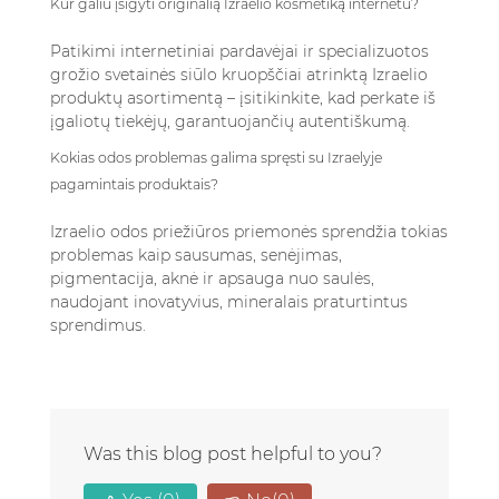
Kur galiu įsigyti originalią Izraelio kosmetiką internetu?
Patikimi internetiniai pardavėjai ir specializuotos
grožio svetainės siūlo kruopščiai atrinktą Izraelio
produktų asortimentą – įsitikinkite, kad perkate iš
įgaliotų tiekėjų, garantuojančių autentiškumą.
Kokias odos problemas galima spręsti su Izraelyje
pagamintais produktais?
Izraelio odos priežiūros priemonės sprendžia tokias
problemas kaip sausumas, senėjimas,
pigmentacija, aknė ir apsauga nuo saulės,
naudojant inovatyvius, mineralais praturtintus
sprendimus.
Was this blog post helpful to you?