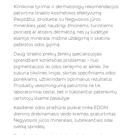
Klinikiniai tyrimai ir dermatologų rekomendacijos
patvirtina Izraelio kosmetikos efektyvumą.
Pavyzdžiui, produktai su Negyvosios jūros
mineralais ypač naudingi žmonėms, turintiems
psoriazę ar atopinį dermatitą, nes jų sudėtyje
esantys mineralai mažina uždegimą ir skatina
pažeistos odos gijimą.
Daug Izraelio prekių ženklų specializuojasi
sprendžiant konkrečias problemas – nuo
pigmentacijos iki odos senėjimo ar aknės. Jie
sukuria tikslines linijas, skirtas specifiniams odos
poreikiams, užtikrindami optimalius rezultatus.
Produktų veiksmingumą patvirtina ne tik
laboratoriniai testai, bet ir tūkstančiai patenkintų
vartotojų visame pasaulyje.
Kasdienei odos priežiūrai puikiai tinka
EDOM
dieninis drėkinamasis veido kremas
, praturtintas
Negyvosios jūros mineralais, suteikiančiais odai
sveiką spindesį.