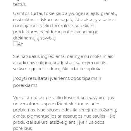
testus.
Gamtos turtai, tokie kaip alyvuogių aliejus, granatų
ekstraktas ir dykumos augalų ištraukos, yra dažnai
naudojami Izraelio formulėse, suteikiant
produktams papildomų antioksidacinių ir
drėkinamųjų savybių.
Šie natūralūs ingredientai derinyje su moksliniais
atradimais sukuria produktus, kurie yra ne tik
veiksmingi, bet ir draugiški odai bei aplinkai.
Įrodyti rezultatai įvairiems odos tipams ir
poreikiams
Viena stipriausių Izraelio kosmetikos savybių – jos
universalumas sprendžiant skirtingas odos
problemas. Nuo sausos odos iki senėjimo požymių,
aknės, pigmentacijos ar apsaugos nuo saulės – šie
produktai sukurti atsižvelgiant į įvairius odos
poreikius.