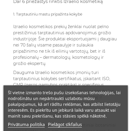
Dar 6 priežastys rinktis Izraelio kosmetiką
1. Tarptautiniu mastu pripažinta kokybė
Izraelio kosmetikos prekių ženklai nuolat pelno
prestižinius tarptautinius apdovanojimus grožio
industrijoje. Šie produktai eksportuojami į daugiau
nei 70 šalių visame pasaulyje ir sulaukia
pripažinimo ne tik iš eilinių vartotojų, bet ir iš
profesionalų – dermatologų, kosmetologų ir
grožio ekspertų.
Dauguma Izraelio kosmetikos įmonių turi
tarptautinius kokybės sertifikatus, įskaitant ISO,
GMP (geros gamybos praktika) ir specifinius
ekologiškos bei natūralios kosmetikos standartus.
Šī vietne izmanto trešo pušu izsekošanas tehnoloģijas, lai
Tai užtikrina aukščiausią produktų kokybę ir
nodrošinātu un nepārtraukti uzlabotu mūsu
saugumą.
pakalpojumus, kā arī rādītu reklāmas, kas atbilst lietotāju
interesēm. Es piekrītu un jebkurā laikā varu atsaukt vai
2. Unikalūs regiono botaniniai ekstraktai
mainīt savu piekrišanu, kas stāsies spēkā nākotnē.
Privātuma politika
Pielāgot sīkfailus
Izraelio kosmetikoje naudojami vietiniai botaniniai