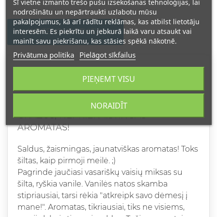
Šī vietne izmanto trešo pušu izsekošanas tehnoloģijas, lai
nodrošinātu un nepārtraukti uzlabotu mūsu
pakalpojumus, kā arī rādītu reklāmas, kas atbilst lietotāju
interesēm. Es piekrītu un jebkurā laikā varu atsaukt vai
WRITE YOUR REVIEW
mainīt savu piekrišanu, kas stāsies spēkā nākotnē.
Privātuma politika
Pielāgot sīkfailus
Grade
PIEŅEMT VISU
ALINA Z
NORAIDĪT
2021-03-02
GRAŽUS, NEPRIEKAIŠTINGAS
AROMATAS!
Saldus, žaismingas, jaunatviškas aromatas! Toks
šiltas, kaip pirmoji meilė. ;)
Pagrinde jaučiasi vasariškų vaisių miksas su
šilta, ryškia vanile. Vanilės natos skamba
stipriausiai, tarsi rėkia "atkreipk savo dėmesį į
mane!". Aromatas, tikriausiai, tiks ne visiems,