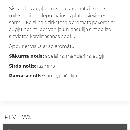
Šis saldais augļu un ziedu aromāts ir veltīts
mīlestībai, noslēpumains, izplatot sievietes
šarmu. Kaislībā dzirkstošais aromāts paveras ar
augļu notīm, bet vaniļa un pačūlija simbolizē
sievietes kārdināšanas spēku.
Apburiet visus ar šo aromātu!
Sākuma notis:
apelsīns, mandarīns, augļi
Sirds notis:
jasmīns
Pamata notis:
vaniļa, pačūlija
REVIEWS