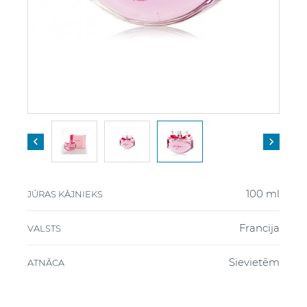


100 ml
JŪRAS KĀJNIEKS
Francija
VALSTS
Sievietēm
ATNĀCA