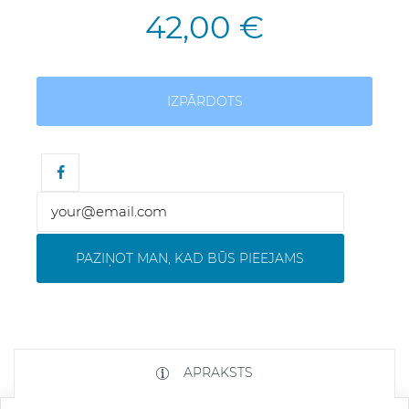
42,00 €
IZPĀRDOTS
PAZIŅOT MAN, KAD BŪS PIEEJAMS
APRAKSTS