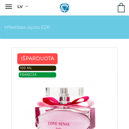

Mīlestības sajūta EDP
IŠPARDUOTA
100 ML
FRANCIJA