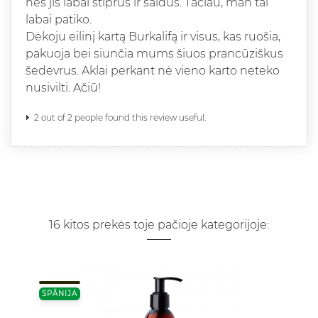
nes jis labai stiprus ir saldus. Tačiau, man tai
labai patiko.
Dėkoju eilinį kartą Burkalifą ir visus, kas ruošia,
pakuoja bei siunčia mums šiuos prancūziškus
šedevrus. Aklai perkant nė vieno karto neteko
nusivilti. Ačiū!
2 out of 2 people found this review useful.
16 kitos prekės toje pačioje kategorijoje:
SPĀNIJA