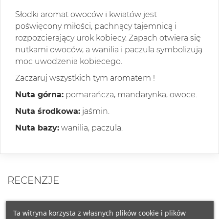
Słodki aromat owoców i kwiatów jest
poświęcony miłości, pachnący tajemnicą i
rozpozcierający urok kobiecy. Zapach otwiera się
nutkami owoców, a wanilia i paczula symbolizują
moc uwodzenia kobiecego.
Zaczaruj wszystkich tym aromatem !
Nuta górna:
pomarańcza, mandarynka, owoce.
Nuta środkowa:
jaśmin.
Nuta bazy:
wanilia, paczula.
RECENZJE
Ta witryna korzysta z własnych plików cookie i plików