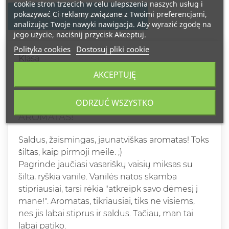
cookie stron trzecich w celu ulepszenia naszych usług i
pokazywać Ci reklamy związane z Twoimi preferencjami,
NAPISZ SWOJĄ RECENZJĘ
analizując Twoje nawyki nawigacja. Aby wyrazić zgodę na
jego użycie, naciśnij przycisk Akceptuj.
Polityka cookies
Dostosuj pliki cookie
Klasa
AKCEPTUJĘ
ALINA Z
2021-03-02
ODRZUĆ WSZYSTKO
GRAŽUS, NEPRIEKAIŠTINGAS
AROMATAS!
Saldus, žaismingas, jaunatviškas aromatas! Toks
šiltas, kaip pirmoji meilė. ;)
Pagrinde jaučiasi vasariškų vaisių miksas su
šilta, ryškia vanile. Vanilės natos skamba
stipriausiai, tarsi rėkia "atkreipk savo dėmesį į
mane!". Aromatas, tikriausiai, tiks ne visiems,
nes jis labai stiprus ir saldus. Tačiau, man tai
labai patiko.