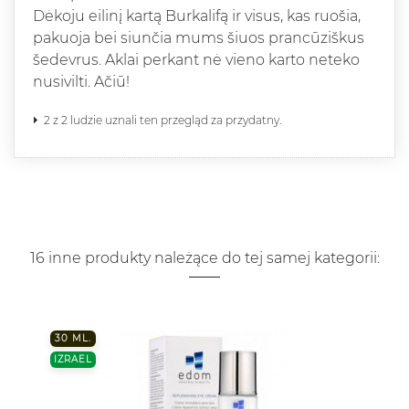
Dėkoju eilinį kartą Burkalifą ir visus, kas ruošia,
pakuoja bei siunčia mums šiuos prancūziškus
šedevrus. Aklai perkant nė vieno karto neteko
nusivilti. Ačiū!
2 z 2 ludzie uznali ten przegląd za przydatny.
16 inne produkty należące do tej samej kategorii:
30 ML.
IZRAEL