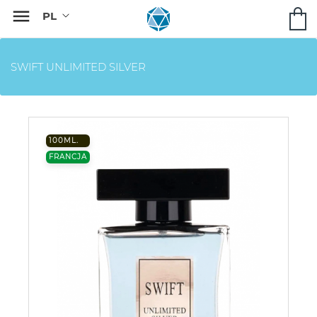

SWIFT UNLIMITED SILVER
100ML.
FRANCJA