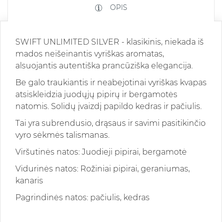
OPIS
SWIFT UNLIMITED SILVER - klasikinis, niekada iš
mados neišeinantis vyriškas aromatas,
alsuojantis autentiška prancūziška elegancija.
Be galo traukiantis ir neabejotinai vyriškas kvapas
atsiskleidzia juodųjų pipirų ir bergamotės
natomis. Solidų įvaizdį papildo kedras ir pačiulis.
Tai yra subrendusio, drąsaus ir savimi pasitikinčio
vyro sėkmės talismanas.
Viršutinės natos: Juodieji pipirai, bergamotė
Vidurinės natos: Rožiniai pipirai, geraniumas,
kanaris
Pagrindinės natos: pačiulis, kedras