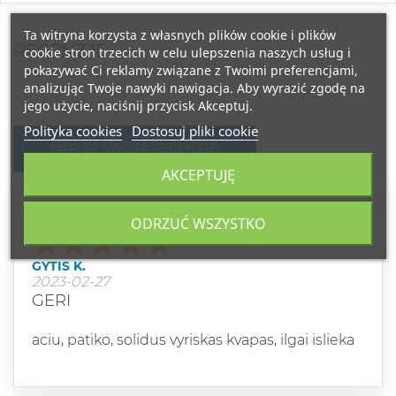
Ta witryna korzysta z własnych plików cookie i plików
RECENZJE
cookie stron trzecich w celu ulepszenia naszych usług i
pokazywać Ci reklamy związane z Twoimi preferencjami,
analizując Twoje nawyki nawigacja. Aby wyrazić zgodę na
jego użycie, naciśnij przycisk Akceptuj.
Polityka cookies
Dostosuj pliki cookie
NAPISZ SWOJĄ RECENZJĘ
AKCEPTUJĘ
Klasa
ODRZUĆ WSZYSTKO
GYTIS K.
2023-02-27
GERI
aciu, patiko, solidus vyriskas kvapas, ilgai islieka