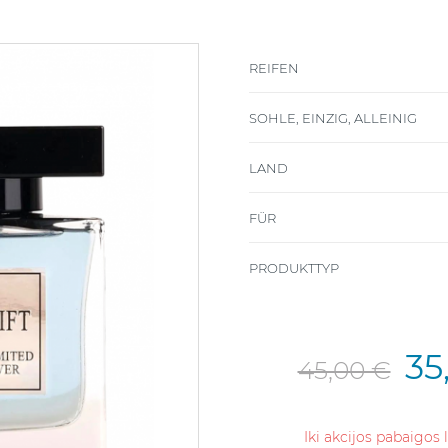
REIFEN
SOHLE, EINZIG, ALLEINIG
LAND
FÜR
PRODUKTTYP
35
45,00 €
Iki akcijos pabaigos 