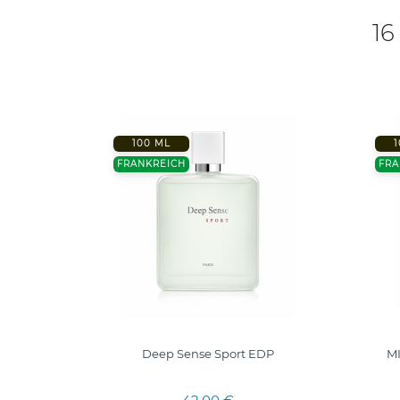
16
100 ML
1
R
FRANKREICH
FRA
Deep Sense Sport EDP
M