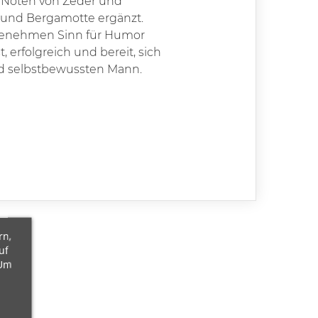
en Noten von Zeder und
er und Bergamotte ergänzt.
angenehmen Sinn für Humor
 erfolgreich und bereit, sich
 und selbstbewussten Mann.
rn,
uf
 Um