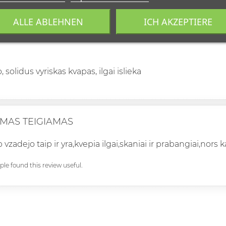
ALLE ABLEHNEN
ICH AKZEPTIERE
, solidus vyriskas kvapas, ilgai islieka
IMAS TEIGIAMAS
p vzadejo taip ir yra,kvepia ilgai,skaniai ir prabangiai,nors
ople found this review useful.