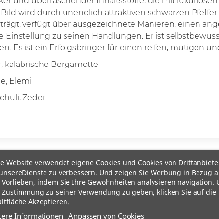
siker und überraschender Inhaltsstoffe, die mit luxuriös
de Bild wird durch unendlich attraktiven schwarzen Pfeff
 trägt, verfügt über ausgezeichnete Manieren, einen 
 Einstellung zu seinen Handlungen. Er ist selbstbewusst,
len. Es ist ein Erfolgsbringer für einen reifen, mutigen
r, kalabrische Bergamotte
ie, Elemi
huli, Zeder
e Website verwendet eigene Cookies und Cookies von Drittanbiete
unsereDienste zu verbessern. Und zeigen Sie Werbung in Bezug a
 Vorlieben, indem Sie Ihre Gewohnheiten analysieren navigation.
 Zustimmung zu seiner Verwendung zu geben, klicken Sie auf die
ltfläche Akzeptieren.
tere Informationen
Anpassen von Cookies