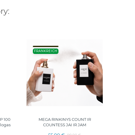
ry:
NIC
FRANKREICH
P 100
MEGA RINKINYS COUNT IR
logas
COUNTESS JAI IR JAM