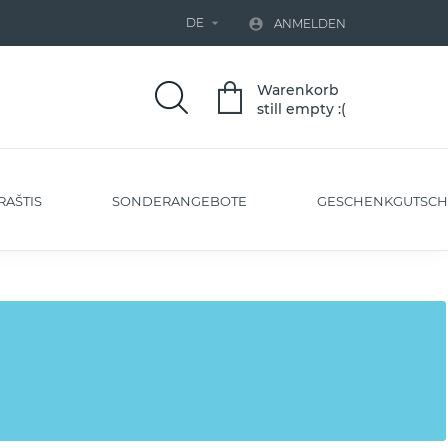
DE


ANMELDEN
Warenkorb
still empty :(
RAŠTIS
SONDERANGEBOTE
GESCHENKGUTSCH