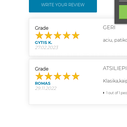
WRITE YOUR REVIEW
GERI
Grade
aciu, patiko
GYTIS K.
27.02.2023
ATSILIEP
Grade
Klasika,kai
ROMAS
29.11.2022
1 out of 1 pe