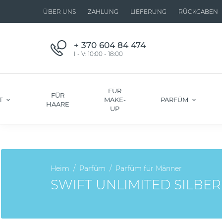
ÜBER UNS
ZAHLUNG
LIEFERUNG
RÜCKGABEN
+ 370 604 84 474
I - V: 10:00 - 18:00
FÜR
FÜR
T
MAKE-
PARFÜM
HAARE
UP
Heim
Parfüm
Parfüm für Männer
SWIFT UNLIMITED SILBER