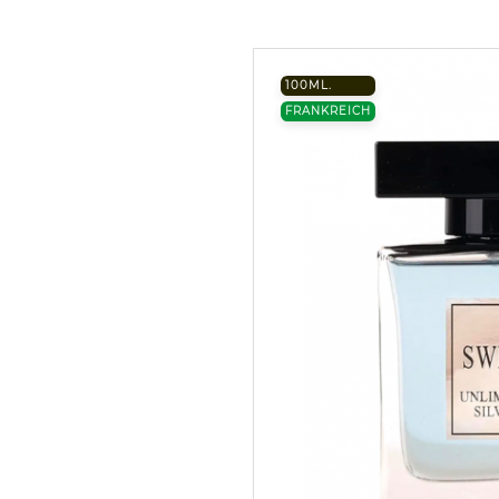
100ML.
FRANKREICH