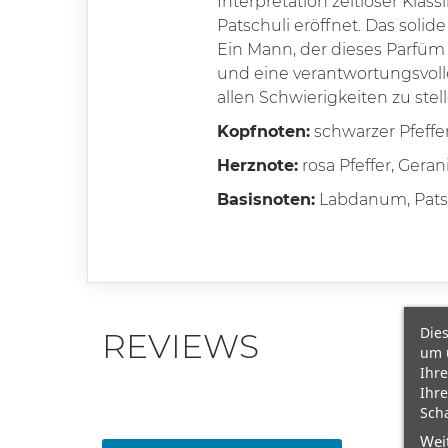
Interpretation zeitloser Klas
Patschuli eröffnet. Das soli
Ein Mann, der dieses Parfüm
und eine verantwortungsvolle
allen Schwierigkeiten zu stel
Kopfnoten:
schwarzer Pfeffe
Herznote:
rosa Pfeffer, Geran
Basisnoten:
Labdanum, Patsc
Dies
REVIEWS
um 
Ihre
Ihre
Scha
Wei