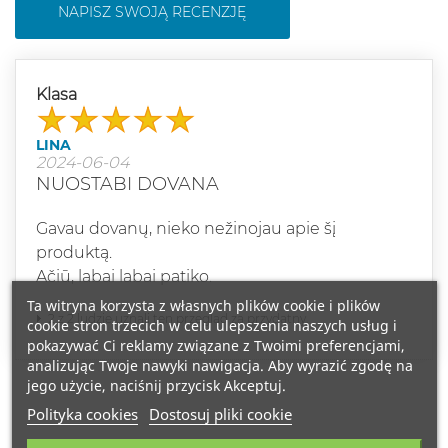
NAPISZ SWOJĄ RECENZJĘ
Klasa
LINA
2024-06-04
NUOSTABI DOVANA
Gavau dovanų, nieko nežinojau apie šį
produktą.
Ačiū, labai labai patiko.
Ta witryna korzysta z własnych plików cookie i plików
2 z 2 ludzie uznali ten przegląd za przydatny.
cookie stron trzecich w celu ulepszenia naszych usług i
pokazywać Ci reklamy związane z Twoimi preferencjami,
analizując Twoje nawyki nawigacja. Aby wyrazić zgodę na
jego użycie, naciśnij przycisk Akceptuj.
Polityka cookies
Dostosuj pliki cookie