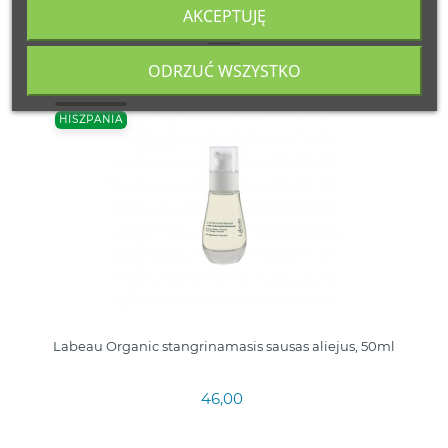
AKCEPTUJĘ
16 inne produkty należące do tej samej kategorii:
ODRZUĆ WSZYSTKO
HISZPANIA
Labeau Organic stangrinamasis sausas aliejus, 50ml
46,00