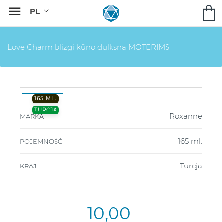

Love Charm blizgi kūno dulksna MOTERIMS
165 ML.
TURCJA
Roxanne
MARKA
165 ml.
POJEMNOŚĆ
Turcja
KRAJ
10,00